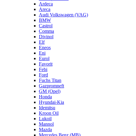
Ardeca
Areca
Audi Volkswagen (VAG)
BMW
Castrol
Comma
Divinol
Elf
Eneos
Eni
Eurol
Favorit
Febi
Ford
Fuchs Titan
Gazpromneft
GM (Opel)
Honda
Hyundai-Kia
Idemitsu
Kroon Oil
Lukoil
Mannol
Mazda
Mercedes Benz (MB)