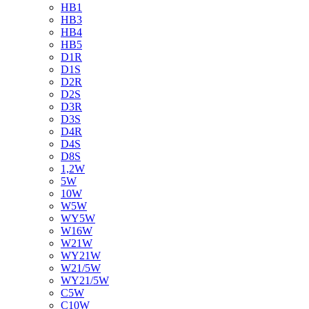
HB1
HB3
HB4
HB5
D1R
D1S
D2R
D2S
D3R
D3S
D4R
D4S
D8S
1,2W
5W
10W
W5W
WY5W
W16W
W21W
WY21W
W21/5W
WY21/5W
C5W
C10W