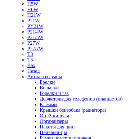
H5W
H6W
H21W
P21W
PY21W
P21/4W
P21/5W
P27W
P27/7W
T3
T5
Bax
Назад
Автоаксессуары
Брелки
Вешалки
Горелки и газ
Держатели для телефонов (планшетов)
Клеммы
Крышки бензобака (радиатора)
Оплётки руля
Органайзеры
Пакеты для шин
Пепельницы
Рамки номерных знаков