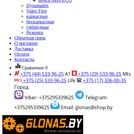
Bosch Aero ECO
Dynamatrix
Valeo First
каркасные
бескаркасные
гибридные
Резинки
Обратная связь
О магазине
Доставка
Оплата
Контакты
equalizer
Сравнение
0
+375 (44) 533-96-25
A1
+375 (29) 533-96-25
Mts
+375 (25) 533-96-25
Life
+375 (17) 336-00-35
Город
Viber: +375295339625
Telegram:
+375295339625
Email: glonas@shop.by