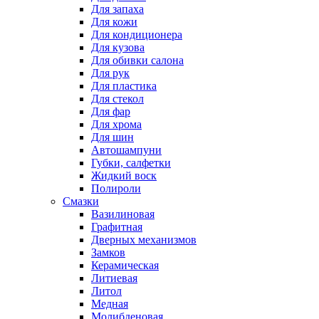
Для запаха
Для кожи
Для кондиционера
Для кузова
Для обивки салона
Для рук
Для пластика
Для стекол
Для фар
Для хрома
Для шин
Автошампуни
Губки, салфетки
Жидкий воск
Полироли
Смазки
Вазилиновая
Графитная
Дверных механизмов
Замков
Керамическая
Литиевая
Литол
Медная
Молибденовая