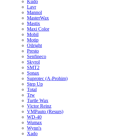
Kudo
Lavr
Mannol
MasterWax
Mastix
Maxi Color
Mobil
Motip
Oilright
Presto
Senfineco
Skyrol
SMT2
Sonax
Suprotec (A-Prohim)
Step Up
Total
Trw
Turtle Wax
Victor Reinz
VMPauto (Resurs)
WD-40
Wumax
Wynn's
Xado