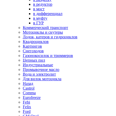
в редуктор
в мост
в дифференциал
в муфту
в ГУР
Коммерческий транспорт
Мотоциклы и скутеры
Лодок, катеров и гидроциклов
Квадроциклов
Картингов
Снегоходов
Газонокосилок и триммеров
Цепных пил
Индустриальные
Промывочное масло
Вода и электролит
Для вилок мотоцикла
Назад
Castrol
Comma
Eurofreeze
Febi
Felix
Ford