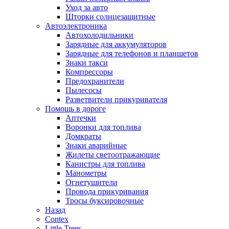
Уход за авто
Шторки солнцезащитные
Автоэлектроника
Автохолодильники
Зарядные для аккумуляторов
Зарядные для телефонов и планшетов
Знаки такси
Компрессоры
Предохранители
Пылесосы
Разветвители прикуривателя
Помощь в дороге
Аптечки
Воронки для топлива
Домкраты
Знаки аварийные
Жилеты светоотражающие
Канистры для топлива
Манометры
Огнетушители
Провода прикуривания
Тросы буксировочные
Назад
Contex
Little Trees