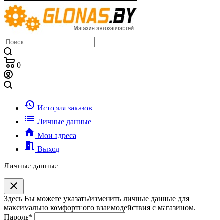
0
history
История заказов
list
Личные данные
home
Мои адреса
meeting_room
Выход
Личные данные
clear
Здесь Вы можете указать/изменить личные данные для
максимально комфортного взаимодействия с магазином.
Пароль
*