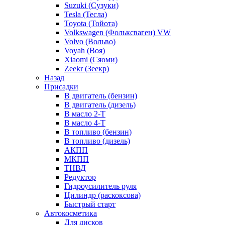
Suzuki (Сузуки)
Tesla (Тесла)
Toyota (Тойота)
Volkswagen (Фольксваген) VW
Volvo (Вольво)
Voyah (Воя)
Xiaomi (Сяоми)
Zeekr (Зеекр)
Назад
Присадки
В двигатель (бензин)
В двигатель (дизель)
В масло 2-Т
В масло 4-Т
В топливо (бензин)
В топливо (дизель)
АКПП
МКПП
ТНВД
Редуктор
Гидроусилитель руля
Цилиндр (раскоксова)
Быстрый старт
Автокосметика
Для дисков