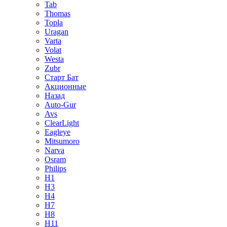
Tab
Thomas
Topla
Uragan
Varta
Volat
Westa
Zubr
Старт Бат
Акционные
Назад
Auto-Gur
Avs
ClearLight
Eagleye
Mitsumoro
Narva
Osram
Philips
H1
H3
H4
H7
H8
H11