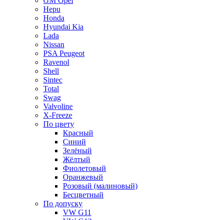
GM Opel
Hepu
Honda
Hyundai Kia
Lada
Nissan
PSA Peugeot
Ravenol
Shell
Sintec
Total
Swag
Valvoline
X-Freeze
По цвету
Красный
Синий
Зелёный
Жёлтый
Фиолетовый
Оранжевый
Розовый (малиновый)
Бесцветный
По допуску
VW G11