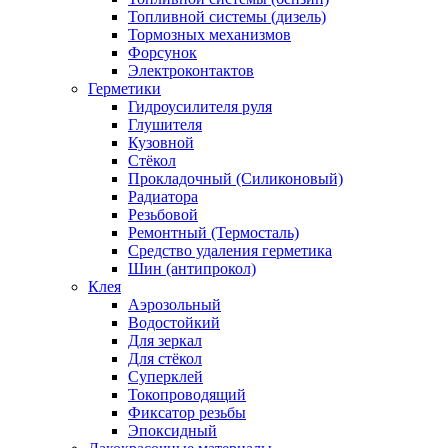
Топливной системы (дизель)
Тормозных механизмов
Форсунок
Электроконтактов
Герметики
Гидроусилителя руля
Глушителя
Кузовной
Стёкол
Прокладочный (Силиконовый)
Радиатора
Резьбовой
Ремонтный (Термосталь)
Средство удаления герметика
Шин (антипрокол)
Клея
Аэрозольный
Водостойкий
Для зеркал
Для стёкол
Суперклей
Токопроводящий
Фиксатор резьбы
Эпоксидный