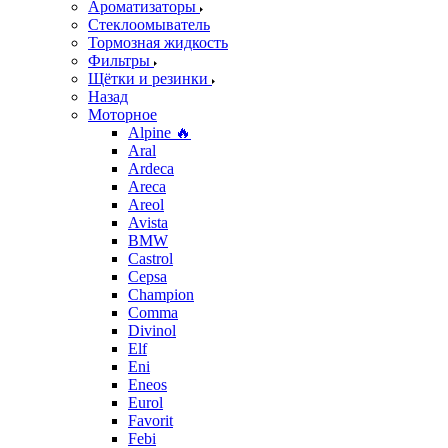
Ароматизаторы
Стеклоомыватель
Тормозная жидкость
Фильтры
Щётки и резинки
Назад
Моторное
Alpine 🔥
Aral
Ardeca
Areca
Areol
Avista
BMW
Castrol
Cepsa
Champion
Comma
Divinol
Elf
Eni
Eneos
Eurol
Favorit
Febi