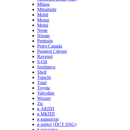
Mitasu
Mitsubishi
Mobil
Mopar
Motul
Neste
Nissan
Pentosin
Petro-Canada
Peugeot Citroen
Ravenol
S-Oil
Senfineco
Shell
Totachi
Total
Toyota
Valvoline
Wezzer
Zic
в АКПП
в МКПП
в вариатор
в робот (DCT DSG)
в раздатку