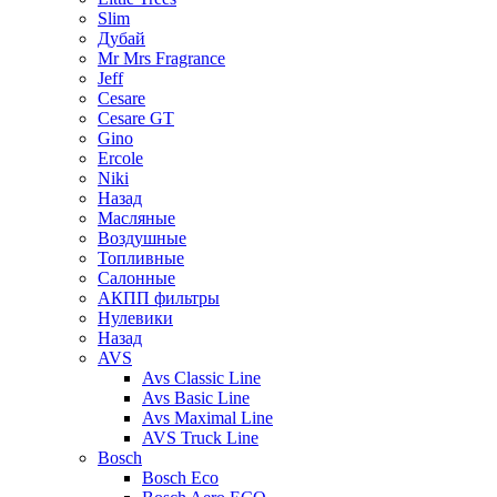
Slim
Дубай
Mr Mrs Fragrance
Jeff
Cesare
Cesare GT
Gino
Ercole
Niki
Назад
Масляные
Воздушные
Топливные
Салонные
АКПП фильтры
Нулевики
Назад
AVS
Avs Classic Line
Avs Basic Line
Avs Maximal Line
AVS Truck Line
Bosch
Bosch Eco