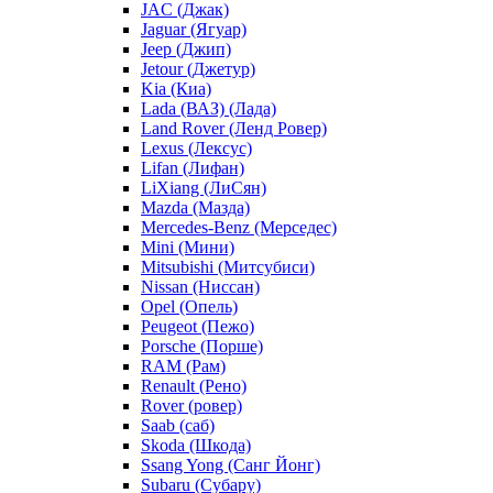
JAC (Джак)
Jaguar (Ягуар)
Jeep (Джип)
Jetour (Джетур)
Kia (Киа)
Lada (ВАЗ) (Лада)
Land Rover (Ленд Ровер)
Lexus (Лексус)
Lifan (Лифан)
LiXiang (ЛиСян)
Mazda (Мазда)
Mercedes-Benz (Мерседес)
Mini (Мини)
Mitsubishi (Митсубиси)
Nissan (Ниссан)
Opel (Опель)
Peugeot (Пежо)
Porsche (Порше)
RAM (Рам)
Renault (Рено)
Rover (ровер)
Saab (саб)
Skoda (Шкода)
Ssang Yong (Санг Йонг)
Subaru (Субару)