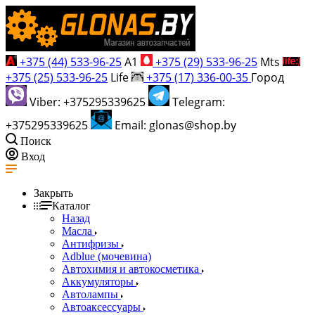
+375 (44) 533-96-25
A1
+375 (29) 533-96-25
Mts
+375 (25) 533-96-25
Life
+375 (17) 336-00-35
Город
Viber: +375295339625
Telegram:
+375295339625
Email: glonas@shop.by
Поиск
Вход
Закрыть
Каталог
Назад
Масла
Антифризы
Adblue (мочевина)
Автохимия и автокосметика
Аккумуляторы
Автолампы
Автоаксессуары