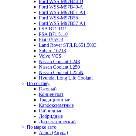
Ford WSS-M97B44-D
Ford WSS-M97B49-A
Ford WSS-M97B51-A1
Ford WSS-M97B55
Ford WSS-M97B57-A1
PSA B71 1111
PSA B71 5110
Fiat 9.55523
Land Rover STJLR.651.5003
Subaru 16218
Volvo VCS
Nissan Coolant L248
Nissan Coolant L250
Nissan Coolant L255N
Hyundai Long Life Coolant
По составу
Готовый
Концентрат
Традиционные
Карбоксилатные
Гибридные
Лобридные
Диэлектрический
По марке авто
Acura (Акура)