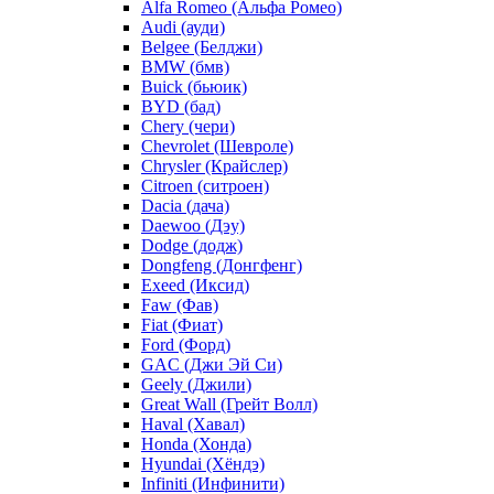
Alfa Romeo (Альфа Ромео)
Audi (ауди)
Belgee (Белджи)
BMW (бмв)
Buick (бьюик)
BYD (бад)
Chery (чери)
Chevrolet (Шевроле)
Chrysler (Крайслер)
Citroen (ситроен)
Dacia (дача)
Daewoo (Дэу)
Dodge (додж)
Dongfeng (Донгфенг)
Exeed (Иксид)
Faw (Фав)
Fiat (Фиат)
Ford (Форд)
GAC (Джи Эй Си)
Geely (Джили)
Great Wall (Грейт Волл)
Haval (Хавал)
Honda (Хонда)
Hyundai (Хёндэ)
Infiniti (Инфинити)