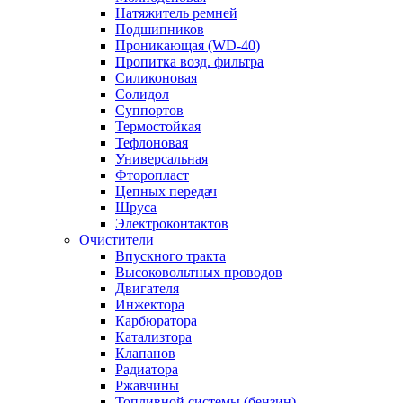
Натяжитель ремней
Подшипников
Проникающая (WD-40)
Пропитка возд. фильтра
Силиконовая
Солидол
Суппортов
Термостойкая
Тефлоновая
Универсальная
Фторопласт
Цепных передач
Шруса
Электроконтактов
Очистители
Впускного тракта
Высоковольтных проводов
Двигателя
Инжектора
Карбюратора
Катализтора
Клапанов
Радиатора
Ржавчины
Топливной системы (бензин)