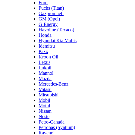
Ford
Fuchs (Titan)
Gazpromneft
GM (Opel)
G-Energy
Havoline (Texaco)
Honda
Hyundai Kia Mobis
Idemitsu
Kixx
Kroon Oil
Lexus
Lukoil
Mannol
Mazda
Mercedes-Benz
Mitasu
Mitsubishi
Mobil
Motul
Nissan
Neste
Petro-Canada
Petronas (Syntium)
Ravenol