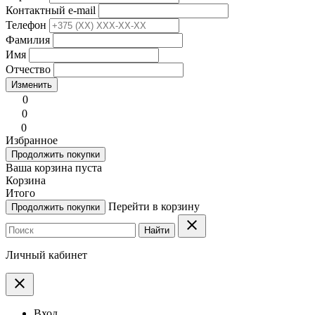
Контактный e-mail
Телефон
Фамилия
Имя
Отчество
Изменить
0
0
0
Избранное
Продолжить покупки
Ваша корзина пуста
Корзина
Итого
Перейти в корзину
Продолжить покупки
clear
Найти
Личный кабинет
clear
Вход