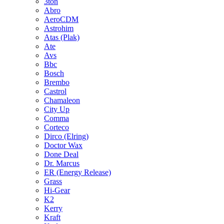
3ton
Abro
AeroCDM
Astrohim
Atas (Plak)
Ate
Avs
Bbc
Bosch
Brembo
Castrol
Chamaleon
City Up
Comma
Corteco
Dirco (Elring)
Doctor Wax
Done Deal
Dr. Marcus
ER (Energy Release)
Grass
Hi-Gear
K2
Kerry
Kraft