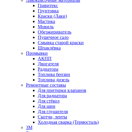
Лакокрасочные материалы
Гравитекс
Грунтовка
Краски (Лаки)
Мастика
Мовиль
Обезжириватель
Пушечное сало
Смывка старой краски
Шпаклёвка
Промывки
АКПП
Двигателя
Радиатора
Топлива бензин
Топлива дизель
Ремонтные составы
Для притирки клапанов
Для радиатора
Для стёкол
Для шин
Для глушителя
Скотчи, ленты
Холодная сварка (Термосталь)
3M