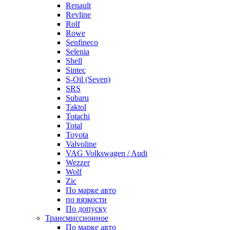
Renault
Revline
Rolf
Rowe
Senfineco
Selenia
Shell
Sintec
S-Oil (Seven)
SRS
Subaru
Taktol
Totachi
Total
Toyota
Valvoline
VAG Volkswagen / Audi
Wezzer
Wolf
Zic
По марке авто
по вязкости
По допуску
Трансмиссионное
По марке авто