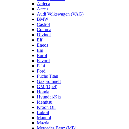
Ardeca
Areca
Audi Volkswagen (VAG)
BMW
Castrol
Comma
Divinol
Elf
Eneos
Eni
Eurol
Favorit
Febi
Ford
Fuchs Titan
Gazpromneft
GM (Opel)
Honda
Hyundai-Kia
Idemitsu
Kroon Oil
Lukoil
Mannol
Mazda
Mercedes Benz (MB)