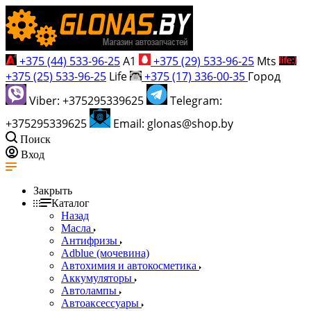
+375 (44) 533-96-25
A1
+375 (29) 533-96-25
Mts
+375 (25) 533-96-25
Life
+375 (17) 336-00-35
Город
Viber: +375295339625
Telegram:
+375295339625
Email: glonas@shop.by
Поиск
Вход
Закрыть
Каталог
Назад
Масла
Антифризы
Adblue (мочевина)
Автохимия и автокосметика
Аккумуляторы
Автолампы
Автоаксессуары