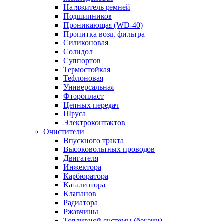
Натяжитель ремней
Подшипников
Проникающая (WD-40)
Пропитка возд. фильтра
Силиконовая
Солидол
Суппортов
Термостойкая
Тефлоновая
Универсальная
Фторопласт
Цепных передач
Шруса
Электроконтактов
Очистители
Впускного тракта
Высоковольтных проводов
Двигателя
Инжектора
Карбюратора
Катализтора
Клапанов
Радиатора
Ржавчины
Топливной системы (бензин)