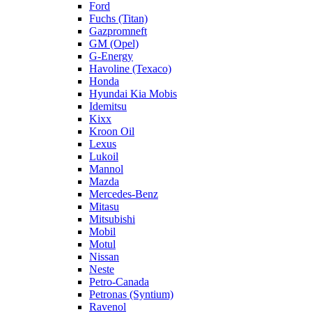
Ford
Fuchs (Titan)
Gazpromneft
GM (Opel)
G-Energy
Havoline (Texaco)
Honda
Hyundai Kia Mobis
Idemitsu
Kixx
Kroon Oil
Lexus
Lukoil
Mannol
Mazda
Mercedes-Benz
Mitasu
Mitsubishi
Mobil
Motul
Nissan
Neste
Petro-Canada
Petronas (Syntium)
Ravenol