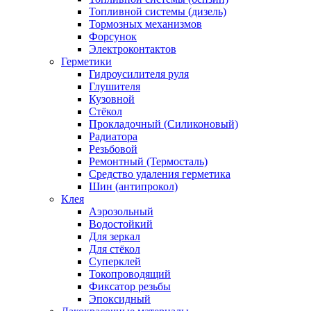
Топливной системы (дизель)
Тормозных механизмов
Форсунок
Электроконтактов
Герметики
Гидроусилителя руля
Глушителя
Кузовной
Стёкол
Прокладочный (Силиконовый)
Радиатора
Резьбовой
Ремонтный (Термосталь)
Средство удаления герметика
Шин (антипрокол)
Клея
Аэрозольный
Водостойкий
Для зеркал
Для стёкол
Суперклей
Токопроводящий
Фиксатор резьбы
Эпоксидный