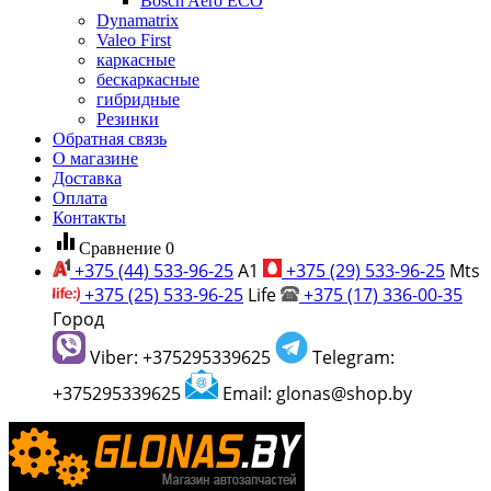
Bosch Aero ECO
Dynamatrix
Valeo First
каркасные
бескаркасные
гибридные
Резинки
Обратная связь
О магазине
Доставка
Оплата
Контакты
equalizer
Сравнение
0
+375 (44) 533-96-25
A1
+375 (29) 533-96-25
Mts
+375 (25) 533-96-25
Life
+375 (17) 336-00-35
Город
Viber: +375295339625
Telegram:
+375295339625
Email: glonas@shop.by