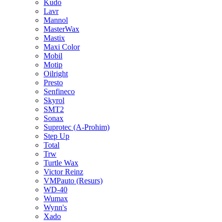
Kudo
Lavr
Mannol
MasterWax
Mastix
Maxi Color
Mobil
Motip
Oilright
Presto
Senfineco
Skyrol
SMT2
Sonax
Suprotec (A-Prohim)
Step Up
Total
Trw
Turtle Wax
Victor Reinz
VMPauto (Resurs)
WD-40
Wumax
Wynn's
Xado