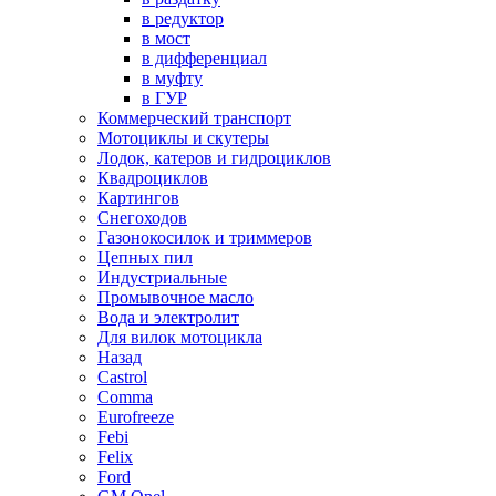
в редуктор
в мост
в дифференциал
в муфту
в ГУР
Коммерческий транспорт
Мотоциклы и скутеры
Лодок, катеров и гидроциклов
Квадроциклов
Картингов
Снегоходов
Газонокосилок и триммеров
Цепных пил
Индустриальные
Промывочное масло
Вода и электролит
Для вилок мотоцикла
Назад
Castrol
Comma
Eurofreeze
Febi
Felix
Ford