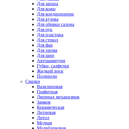
Для запаха
Для кожи
Для кондиционера
Для кузова
Для обивки салона
Для рук
Для пластика
Для стекол
Для фар
Для хрома
Для шин
Автошампуни
Губки, салфетки
Жидкий воск
Полироли
Смазки
Вазилиновая
Графитная
Дверных механизмов
Замков
Керамическая
Литиевая
Литол
Медная
Молибденовая