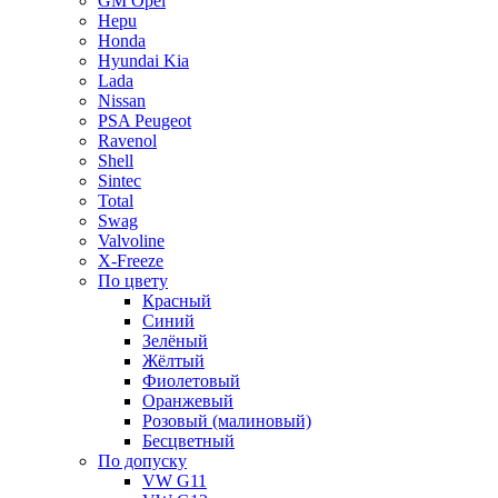
GM Opel
Hepu
Honda
Hyundai Kia
Lada
Nissan
PSA Peugeot
Ravenol
Shell
Sintec
Total
Swag
Valvoline
X-Freeze
По цвету
Красный
Синий
Зелёный
Жёлтый
Фиолетовый
Оранжевый
Розовый (малиновый)
Бесцветный
По допуску
VW G11