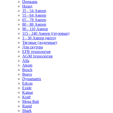
Цинкарь
Назад
35 - 54 Ампер
55 - 64 Ампер
65 - 78 Ампер
80 - 88 Ампер
90 - 110 Ампер
115 - 240 Ампер (грузовые)
3 - 30 Ампер (мото)
Тяговые (лодочные)
Для скутера
EFB технология
AGM технология
Alfa
Akom
Bosch
Bravo
Dynamatrix
Edcon
Exide
Kainar
Kraft
Mega Batt
Rapid
Shark