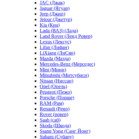
JAC (Джак)
Jaguar (Ягуар)
Jeep (Джип)
Jetour (Джетур)
Kia (Киа)
Lada (ВАЗ) (Лада)
Land Rover (Ленд Ровер)
Lexus (Лексус)
Lifan (Лифан)
LiXiang (ЛиСян)
Mazda (Мазда)
Mercedes-Benz (Мерседес)
Mini (Мини)
Mitsubishi (Митсубиси)
Nissan (Ниссан)
Opel (Опель)
Peugeot (Пежо)
Porsche (Порше)
RAM (Рам)
Renault (Рено)
Rover (ровер)
Saab (саб)
Skoda (Шкода)
Ssang Yong (Санг Йонг)
Subaru (Субару)