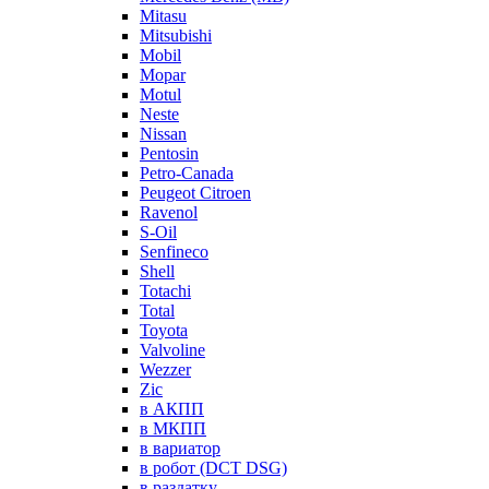
Mitasu
Mitsubishi
Mobil
Mopar
Motul
Neste
Nissan
Pentosin
Petro-Canada
Peugeot Citroen
Ravenol
S-Oil
Senfineco
Shell
Totachi
Total
Toyota
Valvoline
Wezzer
Zic
в АКПП
в МКПП
в вариатор
в робот (DCT DSG)
в раздатку