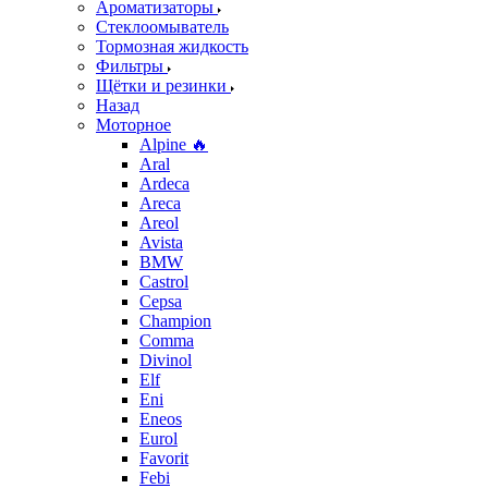
Ароматизаторы
Стеклоомыватель
Тормозная жидкость
Фильтры
Щётки и резинки
Назад
Моторное
Alpine 🔥
Aral
Ardeca
Areca
Areol
Avista
BMW
Castrol
Cepsa
Champion
Comma
Divinol
Elf
Eni
Eneos
Eurol
Favorit
Febi