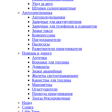
Уход за авто
Шторки солнцезащитные
Автоэлектроника
Автохолодильники
Зарядные для аккумуляторов
Зарядные для телефонов и планшетов
Знаки такси
Компрессоры
Предохранители
Пылесосы
Разветвители прикуривателя
Помощь в дороге
Аптечки
Воронки для топлива
Домкраты
Знаки аварийные
Жилеты светоотражающие
Канистры для топлива
Манометры
Огнетушители
Провода прикуривания
Тросы буксировочные
Назад
Contex
Little Trees