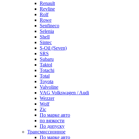
Renault
Revline
Rolf
Rowe
Senfineco
Selenia
Shell
Sintec
S-Oil (Seven)
SRS
Subaru
Taktol
Totachi
Total
Toyota
Valvoline
VAG Volkswagen / Audi
Wezzer
Wolf
Zic
По марке авто
по вязкости
По допуску
Трансмиссионное
По марке авто