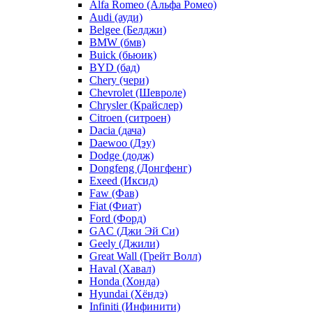
Alfa Romeo (Альфа Ромео)
Audi (ауди)
Belgee (Белджи)
BMW (бмв)
Buick (бьюик)
BYD (бад)
Chery (чери)
Chevrolet (Шевроле)
Chrysler (Крайслер)
Citroen (ситроен)
Dacia (дача)
Daewoo (Дэу)
Dodge (додж)
Dongfeng (Донгфенг)
Exeed (Иксид)
Faw (Фав)
Fiat (Фиат)
Ford (Форд)
GAC (Джи Эй Си)
Geely (Джили)
Great Wall (Грейт Волл)
Haval (Хавал)
Honda (Хонда)
Hyundai (Хёндэ)
Infiniti (Инфинити)