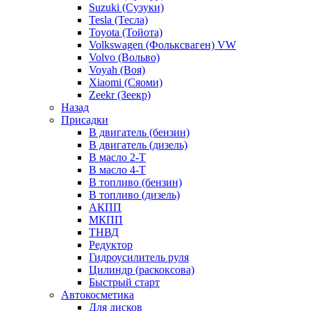
Suzuki (Сузуки)
Tesla (Тесла)
Toyota (Тойота)
Volkswagen (Фольксваген) VW
Volvo (Вольво)
Voyah (Воя)
Xiaomi (Сяоми)
Zeekr (Зеекр)
Назад
Присадки
В двигатель (бензин)
В двигатель (дизель)
В масло 2-Т
В масло 4-Т
В топливо (бензин)
В топливо (дизель)
АКПП
МКПП
ТНВД
Редуктор
Гидроусилитель руля
Цилиндр (раскоксова)
Быстрый старт
Автокосметика
Для дисков