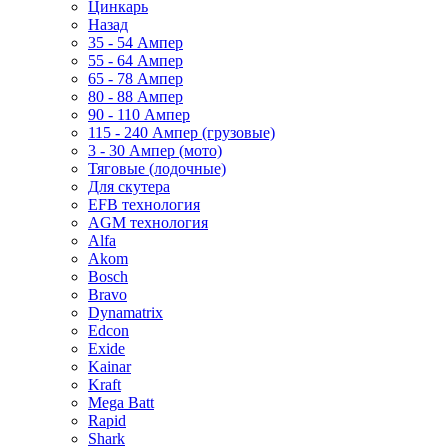
Цинкарь
Назад
35 - 54 Ампер
55 - 64 Ампер
65 - 78 Ампер
80 - 88 Ампер
90 - 110 Ампер
115 - 240 Ампер (грузовые)
3 - 30 Ампер (мото)
Тяговые (лодочные)
Для скутера
EFB технология
AGM технология
Alfa
Akom
Bosch
Bravo
Dynamatrix
Edcon
Exide
Kainar
Kraft
Mega Batt
Rapid
Shark