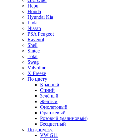
GM Opel
Hepu
Honda
Hyundai Kia
Lada
Nissan
PSA Peugeot
Ravenol
Shell
Sintec
Total
Swag
Valvoline
X-Freeze
По цвету
Красный
Синий
Зелёный
Жёлтый
Фиолетовый
Оранжевый
Розовый (малиновый)
Бесцветный
По допуску
VW G11