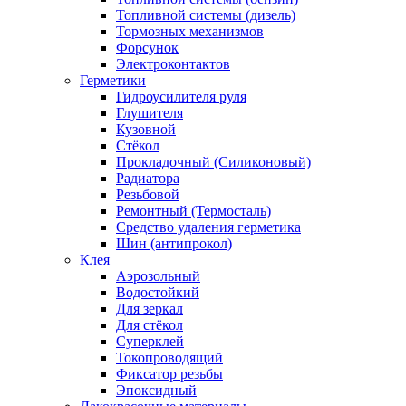
Топливной системы (дизель)
Тормозных механизмов
Форсунок
Электроконтактов
Герметики
Гидроусилителя руля
Глушителя
Кузовной
Стёкол
Прокладочный (Силиконовый)
Радиатора
Резьбовой
Ремонтный (Термосталь)
Средство удаления герметика
Шин (антипрокол)
Клея
Аэрозольный
Водостойкий
Для зеркал
Для стёкол
Суперклей
Токопроводящий
Фиксатор резьбы
Эпоксидный