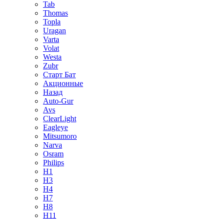
Tab
Thomas
Topla
Uragan
Varta
Volat
Westa
Zubr
Старт Бат
Акционные
Назад
Auto-Gur
Avs
ClearLight
Eagleye
Mitsumoro
Narva
Osram
Philips
H1
H3
H4
H7
H8
H11