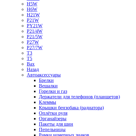
H5W
H6W
H21W
P21W
PY21W
P21/4W
P21/5W
P27W
P27/7W
T3
T5
Bax
Назад
Автоаксессуары
Брелки
Вешалки
Горелки и газ
Держатели для телефонов (планшетов)
Клеммы
Крышки бензобака (радиатора)
Оплётки руля
Органайзеры
Пакеты для шин
Пепельницы
Рамки номерных знаков