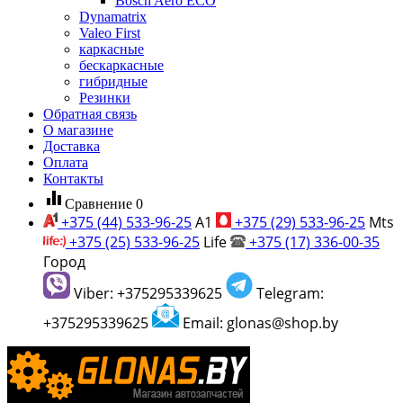
Bosch Aero ECO
Dynamatrix
Valeo First
каркасные
бескаркасные
гибридные
Резинки
Обратная связь
О магазине
Доставка
Оплата
Контакты
equalizer
Сравнение
0
+375 (44) 533-96-25
A1
+375 (29) 533-96-25
Mts
+375 (25) 533-96-25
Life
+375 (17) 336-00-35
Город
Viber: +375295339625
Telegram:
+375295339625
Email: glonas@shop.by