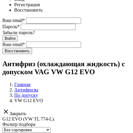
Регистрация
Восстановить
Ваш email
*
Пароль
*
Забыли пароль?
Войти
Ваш email
*
Воcстановить
Антифриз (охлаждающая жидкость) с
допуском VAG VW G12 EVO
Главная
Антифризы
По допуску
VW G12 EVO
clear
Закрыть
G12 EVO (VW TL 774-L).
Фильтр подбора