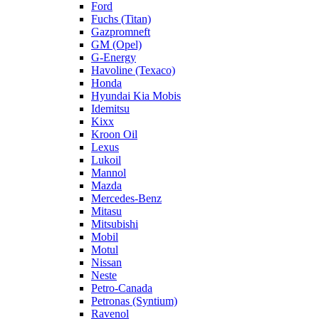
Ford
Fuchs (Titan)
Gazpromneft
GM (Opel)
G-Energy
Havoline (Texaco)
Honda
Hyundai Kia Mobis
Idemitsu
Kixx
Kroon Oil
Lexus
Lukoil
Mannol
Mazda
Mercedes-Benz
Mitasu
Mitsubishi
Mobil
Motul
Nissan
Neste
Petro-Canada
Petronas (Syntium)
Ravenol