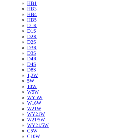
HB1
HB3
HB4
HB5
D1R
D1S
D2R
D2S
D3R
D3S
D4R
D4S
D8S
1,2W
5W
10W
W5W
WY5W
W16W
W21W
WY21W
W21/5W
WY21/5W
C5W
C10W