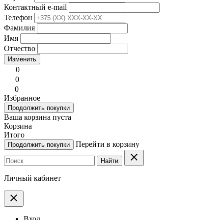
Контактный e-mail
Телефон
Фамилия
Имя
Отчество
Изменить
0
0
0
Избранное
Продолжить покупки
Ваша корзина пуста
Корзина
Итого
Перейти в корзину
Продолжить покупки
clear
Найти
Личный кабинет
clear
Вход