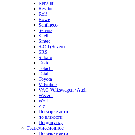
Renault
Revline
Rolf
Rowe
Senfineco
Selenia
Shell
Sintec
S-Oil (Seven)
SRS
Subaru
Taktol
Totachi
Total
Toyota
Valvoline
VAG Volkswagen / Audi
Wezzer
Wolf
Zic
По марке авто
по вязкости
По допуску
Трансмиссионное
По марке авто