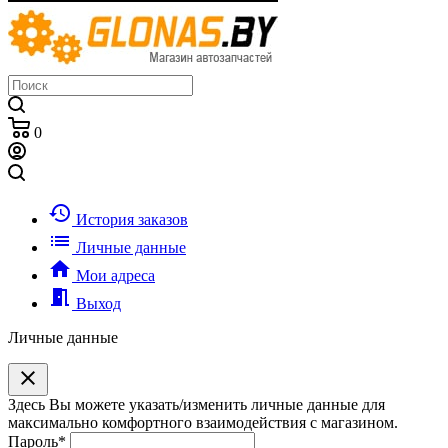
0
history
История заказов
list
Личные данные
home
Мои адреса
meeting_room
Выход
Личные данные
clear
Здесь Вы можете указать/изменить личные данные для
максимально комфортного взаимодействия с магазином.
Пароль
*