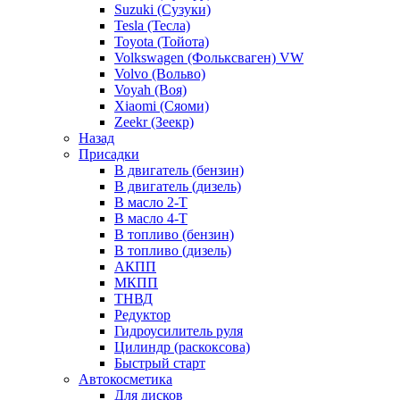
Suzuki (Сузуки)
Tesla (Тесла)
Toyota (Тойота)
Volkswagen (Фольксваген) VW
Volvo (Вольво)
Voyah (Воя)
Xiaomi (Сяоми)
Zeekr (Зеекр)
Назад
Присадки
В двигатель (бензин)
В двигатель (дизель)
В масло 2-Т
В масло 4-Т
В топливо (бензин)
В топливо (дизель)
АКПП
МКПП
ТНВД
Редуктор
Гидроусилитель руля
Цилиндр (раскоксова)
Быстрый старт
Автокосметика
Для дисков