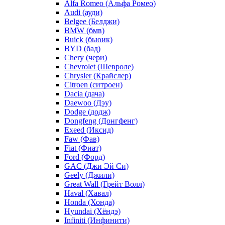
Alfa Romeo (Альфа Ромео)
Audi (ауди)
Belgee (Белджи)
BMW (бмв)
Buick (бьюик)
BYD (бад)
Chery (чери)
Chevrolet (Шевроле)
Chrysler (Крайслер)
Citroen (ситроен)
Dacia (дача)
Daewoo (Дэу)
Dodge (додж)
Dongfeng (Донгфенг)
Exeed (Иксид)
Faw (Фав)
Fiat (Фиат)
Ford (Форд)
GAC (Джи Эй Си)
Geely (Джили)
Great Wall (Грейт Волл)
Haval (Хавал)
Honda (Хонда)
Hyundai (Хёндэ)
Infiniti (Инфинити)