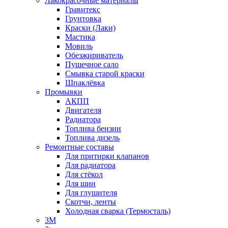
Лакокрасочные материалы
Гравитекс
Грунтовка
Краски (Лаки)
Мастика
Мовиль
Обезжириватель
Пушечное сало
Смывка старой краски
Шпаклёвка
Промывки
АКПП
Двигателя
Радиатора
Топлива бензин
Топлива дизель
Ремонтные составы
Для притирки клапанов
Для радиатора
Для стёкол
Для шин
Для глушителя
Скотчи, ленты
Холодная сварка (Термосталь)
3M