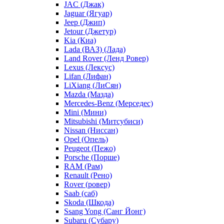
JAC (Джак)
Jaguar (Ягуар)
Jeep (Джип)
Jetour (Джетур)
Kia (Киа)
Lada (ВАЗ) (Лада)
Land Rover (Ленд Ровер)
Lexus (Лексус)
Lifan (Лифан)
LiXiang (ЛиСян)
Mazda (Мазда)
Mercedes-Benz (Мерседес)
Mini (Мини)
Mitsubishi (Митсубиси)
Nissan (Ниссан)
Opel (Опель)
Peugeot (Пежо)
Porsche (Порше)
RAM (Рам)
Renault (Рено)
Rover (ровер)
Saab (саб)
Skoda (Шкода)
Ssang Yong (Санг Йонг)
Subaru (Субару)