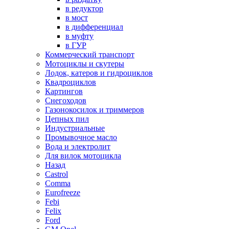
в редуктор
в мост
в дифференциал
в муфту
в ГУР
Коммерческий транспорт
Мотоциклы и скутеры
Лодок, катеров и гидроциклов
Квадроциклов
Картингов
Снегоходов
Газонокосилок и триммеров
Цепных пил
Индустриальные
Промывочное масло
Вода и электролит
Для вилок мотоцикла
Назад
Castrol
Comma
Eurofreeze
Febi
Felix
Ford