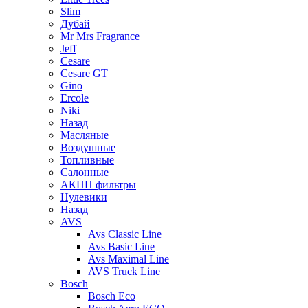
Slim
Дубай
Mr Mrs Fragrance
Jeff
Cesare
Cesare GT
Gino
Ercole
Niki
Назад
Масляные
Воздушные
Топливные
Салонные
АКПП фильтры
Нулевики
Назад
AVS
Avs Classic Line
Avs Basic Line
Avs Maximal Line
AVS Truck Line
Bosch
Bosch Eco