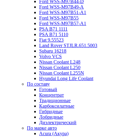
Ford WSS-M97B44-D
Ford WSS-M97B49-A
Ford WSS-M97B51-A1
Ford WSS-M97B55
Ford WSS-M97B57-A1
PSA B71 1111
PSA B71 5110
Fiat 9.55523
Land Rover STJLR.651.5003
Subaru 16218
Volvo VCS
Nissan Coolant L248
Nissan Coolant L250
Nissan Coolant L255N
Hyundai Long Life Coolant
По составу
Готовый
Концентрат
Традиционные
Карбоксилатные
Гибридные
Лобридные
Диэлектрический
По марке авто
Acura (Акура)