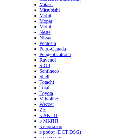
Mitasu
Mitsubishi
Mobil
Mopar
Motul
Neste
Nissan
Pentosin
Petro-Canada
Peugeot Citroen
Ravenol
S-Oil
Senfineco
Shell
Totachi
Total
Toyota
Valvoline
Wezzer
Zic
в АКПП
в МКПП
в вариатор
в робот (DCT DSG)
в раздатку