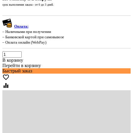
срок выполнения заказа - от 0 до 3 дней.
Оплата:
– Наличными при получении
– Банковской картой при самовывозе
– Оплата онлайн (WebPay)
В корзину
Перейти в корзину
Быстрый заказ
favorite_border
equalizer