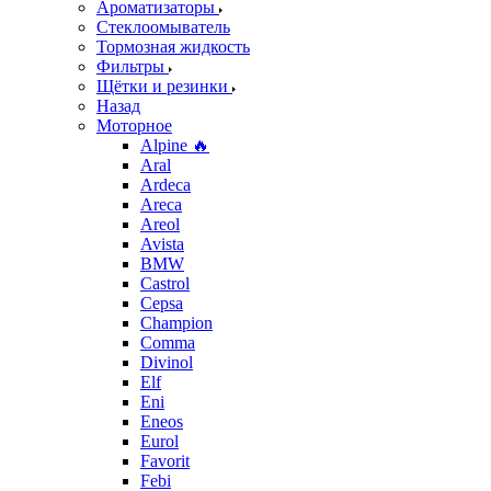
Ароматизаторы
Стеклоомыватель
Тормозная жидкость
Фильтры
Щётки и резинки
Назад
Моторное
Alpine 🔥
Aral
Ardeca
Areca
Areol
Avista
BMW
Castrol
Cepsa
Champion
Comma
Divinol
Elf
Eni
Eneos
Eurol
Favorit
Febi