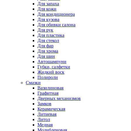
Для запаха
Для кожи
Для кондиционера
Для кузова
Для обивки салона
Для рук
Для пластика
Для стекол
Для фар
Для хрома
Для шин
Автошампуни
Губки, салфетки
Жидкий воск
Полироли
Смазки
Вазилиновая
Графитная
Дверных механизмов
Замков
Керамическая
Литиевая
Литол
Медная
Молибденовая