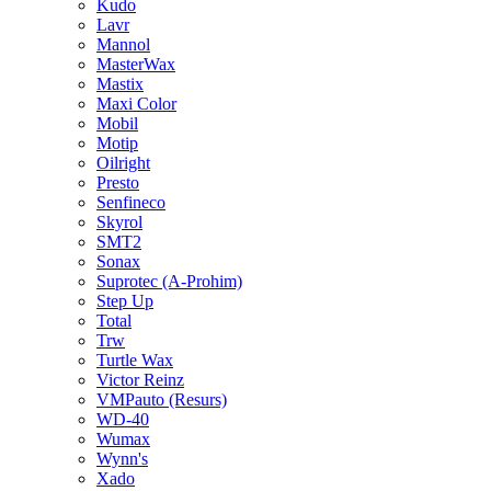
Kudo
Lavr
Mannol
MasterWax
Mastix
Maxi Color
Mobil
Motip
Oilright
Presto
Senfineco
Skyrol
SMT2
Sonax
Suprotec (A-Prohim)
Step Up
Total
Trw
Turtle Wax
Victor Reinz
VMPauto (Resurs)
WD-40
Wumax
Wynn's
Xado