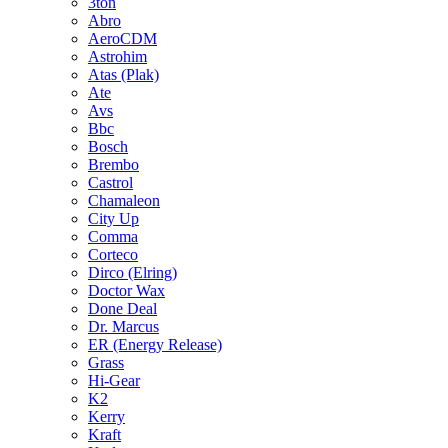
3ton
Abro
AeroCDM
Astrohim
Atas (Plak)
Ate
Avs
Bbc
Bosch
Brembo
Castrol
Chamaleon
City Up
Comma
Corteco
Dirco (Elring)
Doctor Wax
Done Deal
Dr. Marcus
ER (Energy Release)
Grass
Hi-Gear
K2
Kerry
Kraft