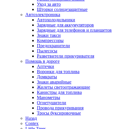
Уход за авто
Шторки солнцезащитные
Автоэлектроника
Автохолодильники
Зарядные для аккумуляторов
Зарядные для телефонов и планшетов
Знаки такси
Компрессоры
Предохранители
Пылесосы
Разветвители прикуривателя
Помощь в дороге
Аптечки
Воронки для топлива
Домкраты
Знаки аварийные
Жилеты светоотражающие
Канистры для топлива
Манометры
Огнетушители
Провода прикуривания
Тросы буксировочные
Назад
Contex
Little Trees