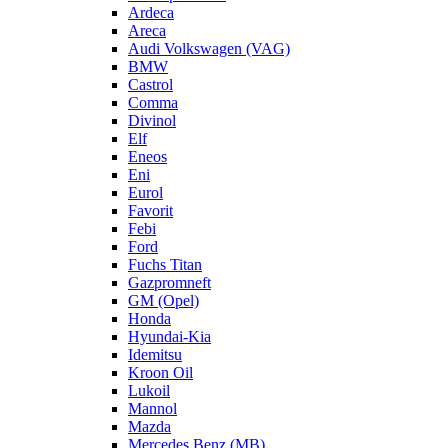
Ardeca
Areca
Audi Volkswagen (VAG)
BMW
Castrol
Comma
Divinol
Elf
Eneos
Eni
Eurol
Favorit
Febi
Ford
Fuchs Titan
Gazpromneft
GM (Opel)
Honda
Hyundai-Kia
Idemitsu
Kroon Oil
Lukoil
Mannol
Mazda
Mercedes Benz (MB)