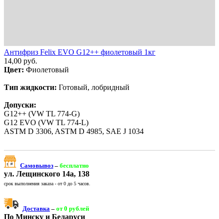
Антифриз Felix EVO G12++ фиолетовый 1кг
14,00
руб.
Цвет:
Фиолетовый
Тип жидкости:
Готовый, лобридный
Допуски:
G12++ (VW TL 774-G)
G12 EVO (VW TL 774-L)
ASTM D 3306, ASTM D 4985, SAE J 1034
Самовывоз
–
бесплатно
ул. Лещинского 14а, 138
срок выполнения заказа - от 0 до 5 часов.
Доставка
–
от 0 рублей
По Минску и Беларуси