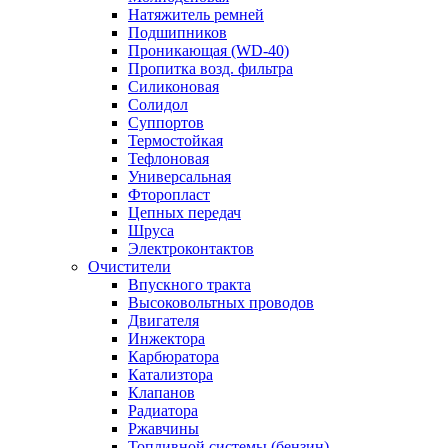
Натяжитель ремней
Подшипников
Проникающая (WD-40)
Пропитка возд. фильтра
Силиконовая
Солидол
Суппортов
Термостойкая
Тефлоновая
Универсальная
Фторопласт
Цепных передач
Шруса
Электроконтактов
Очистители
Впускного тракта
Высоковольтных проводов
Двигателя
Инжектора
Карбюратора
Катализтора
Клапанов
Радиатора
Ржавчины
Топливной системы (бензин)