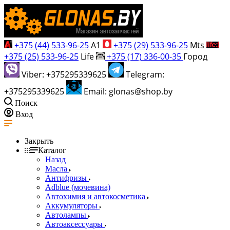
+375 (44) 533-96-25
A1
+375 (29) 533-96-25
Mts
+375 (25) 533-96-25
Life
+375 (17) 336-00-35
Город
Viber: +375295339625
Telegram:
+375295339625
Email: glonas@shop.by
Поиск
Вход
Закрыть
Каталог
Назад
Масла
Антифризы
Adblue (мочевина)
Автохимия и автокосметика
Аккумуляторы
Автолампы
Автоаксессуары