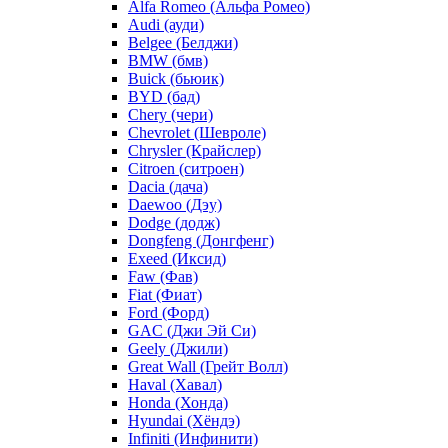
Alfa Romeo (Альфа Ромео)
Audi (ауди)
Belgee (Белджи)
BMW (бмв)
Buick (бьюик)
BYD (бад)
Chery (чери)
Chevrolet (Шевроле)
Chrysler (Крайслер)
Citroen (ситроен)
Dacia (дача)
Daewoo (Дэу)
Dodge (додж)
Dongfeng (Донгфенг)
Exeed (Иксид)
Faw (Фав)
Fiat (Фиат)
Ford (Форд)
GAC (Джи Эй Си)
Geely (Джили)
Great Wall (Грейт Волл)
Haval (Хавал)
Honda (Хонда)
Hyundai (Хёндэ)
Infiniti (Инфинити)