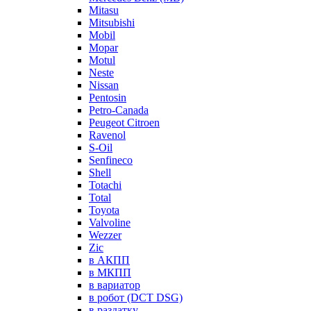
Mitasu
Mitsubishi
Mobil
Mopar
Motul
Neste
Nissan
Pentosin
Petro-Canada
Peugeot Citroen
Ravenol
S-Oil
Senfineco
Shell
Totachi
Total
Toyota
Valvoline
Wezzer
Zic
в АКПП
в МКПП
в вариатор
в робот (DCT DSG)
в раздатку