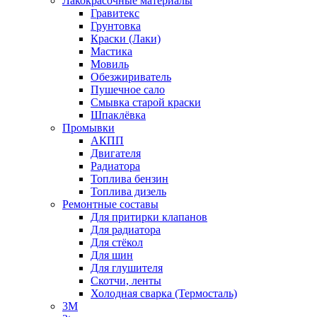
Лакокрасочные материалы
Гравитекс
Грунтовка
Краски (Лаки)
Мастика
Мовиль
Обезжириватель
Пушечное сало
Смывка старой краски
Шпаклёвка
Промывки
АКПП
Двигателя
Радиатора
Топлива бензин
Топлива дизель
Ремонтные составы
Для притирки клапанов
Для радиатора
Для стёкол
Для шин
Для глушителя
Скотчи, ленты
Холодная сварка (Термосталь)
3M