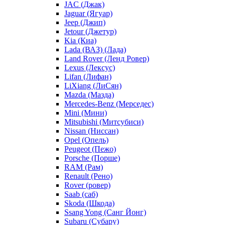
JAC (Джак)
Jaguar (Ягуар)
Jeep (Джип)
Jetour (Джетур)
Kia (Киа)
Lada (ВАЗ) (Лада)
Land Rover (Ленд Ровер)
Lexus (Лексус)
Lifan (Лифан)
LiXiang (ЛиСян)
Mazda (Мазда)
Mercedes-Benz (Мерседес)
Mini (Мини)
Mitsubishi (Митсубиси)
Nissan (Ниссан)
Opel (Опель)
Peugeot (Пежо)
Porsche (Порше)
RAM (Рам)
Renault (Рено)
Rover (ровер)
Saab (саб)
Skoda (Шкода)
Ssang Yong (Санг Йонг)
Subaru (Субару)