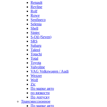
Renault
Revline
Rolf
Rowe
Senfineco
Selenia
Shell
Sintec
S-Oil (Seven)
SRS
Subaru
Taktol
Totachi
Total
Toyota
Valvoline
VAG Volkswagen / Audi
Wezzer
Wolf
Zic
По марке авто
по вязкости
По допуску
Трансмиссионное
По марке авто