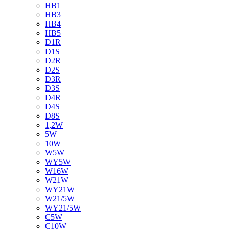
HB1
HB3
HB4
HB5
D1R
D1S
D2R
D2S
D3R
D3S
D4R
D4S
D8S
1,2W
5W
10W
W5W
WY5W
W16W
W21W
WY21W
W21/5W
WY21/5W
C5W
C10W