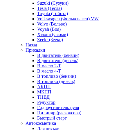
Suzuki (Сузуки)
Tesla (Тесла)
Toyota (Тойота)
Volkswagen (Фольксваген) VW
Volvo (Вольво)
Voyah (Воя)
Xiaomi (Сяоми)
Zeekr (Зеекр)
Назад
Присадки
В двигатель (бензин)
В двигатель (дизель)
В масло 2-Т
В масло 4-Т
В топливо (бензин)
В топливо (дизель)
АКПП
МКПП
ТНВД
Редуктор
Гидроусилитель руля
Цилиндр (раскоксова)
Быстрый старт
Автокосметика
Для дисков