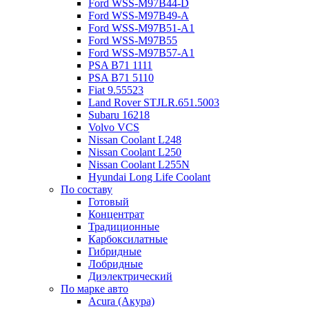
Ford WSS-M97B44-D
Ford WSS-M97B49-A
Ford WSS-M97B51-A1
Ford WSS-M97B55
Ford WSS-M97B57-A1
PSA B71 1111
PSA B71 5110
Fiat 9.55523
Land Rover STJLR.651.5003
Subaru 16218
Volvo VCS
Nissan Coolant L248
Nissan Coolant L250
Nissan Coolant L255N
Hyundai Long Life Coolant
По составу
Готовый
Концентрат
Традиционные
Карбоксилатные
Гибридные
Лобридные
Диэлектрический
По марке авто
Acura (Акура)