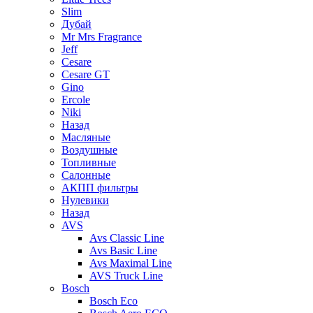
Slim
Дубай
Mr Mrs Fragrance
Jeff
Cesare
Cesare GT
Gino
Ercole
Niki
Назад
Масляные
Воздушные
Топливные
Салонные
АКПП фильтры
Нулевики
Назад
AVS
Avs Classic Line
Avs Basic Line
Avs Maximal Line
AVS Truck Line
Bosch
Bosch Eco