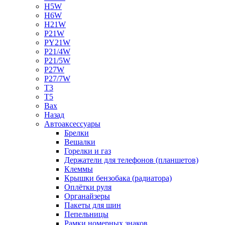
H5W
H6W
H21W
P21W
PY21W
P21/4W
P21/5W
P27W
P27/7W
T3
T5
Bax
Назад
Автоаксессуары
Брелки
Вешалки
Горелки и газ
Держатели для телефонов (планшетов)
Клеммы
Крышки бензобака (радиатора)
Оплётки руля
Органайзеры
Пакеты для шин
Пепельницы
Рамки номерных знаков