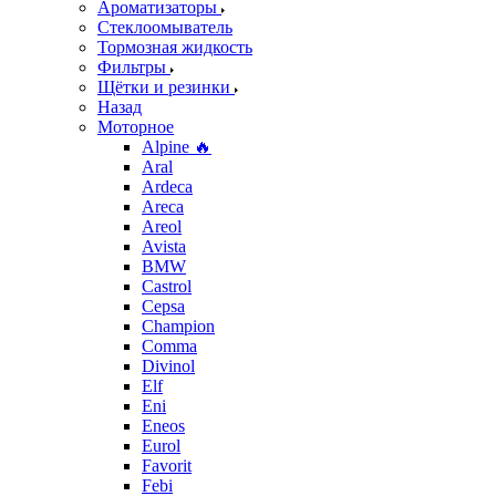
Ароматизаторы
Стеклоомыватель
Тормозная жидкость
Фильтры
Щётки и резинки
Назад
Моторное
Alpine 🔥
Aral
Ardeca
Areca
Areol
Avista
BMW
Castrol
Cepsa
Champion
Comma
Divinol
Elf
Eni
Eneos
Eurol
Favorit
Febi