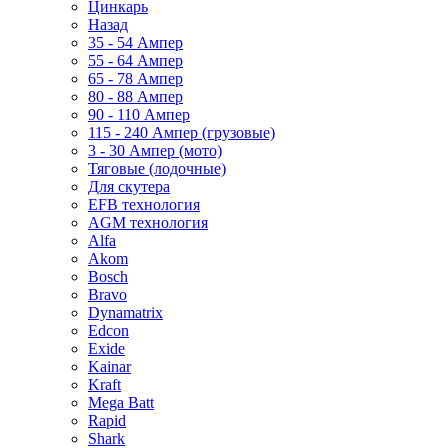
Цинкарь
Назад
35 - 54 Ампер
55 - 64 Ампер
65 - 78 Ампер
80 - 88 Ампер
90 - 110 Ампер
115 - 240 Ампер (грузовые)
3 - 30 Ампер (мото)
Тяговые (лодочные)
Для скутера
EFB технология
AGM технология
Alfa
Akom
Bosch
Bravo
Dynamatrix
Edcon
Exide
Kainar
Kraft
Mega Batt
Rapid
Shark