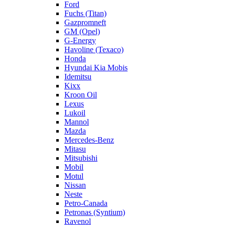
Ford
Fuchs (Titan)
Gazpromneft
GM (Opel)
G-Energy
Havoline (Texaco)
Honda
Hyundai Kia Mobis
Idemitsu
Kixx
Kroon Oil
Lexus
Lukoil
Mannol
Mazda
Mercedes-Benz
Mitasu
Mitsubishi
Mobil
Motul
Nissan
Neste
Petro-Canada
Petronas (Syntium)
Ravenol