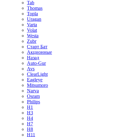
Tab
Thomas
Topla
Uragan
Varta
Volat
Westa
Zubr
Старт Бат
Акционные
Назад
Auto-Gur
Avs
ClearLight
Eagleye
Mitsumoro
Narva
Osram
Philips
H1
H3
H4
H7
H8
H11