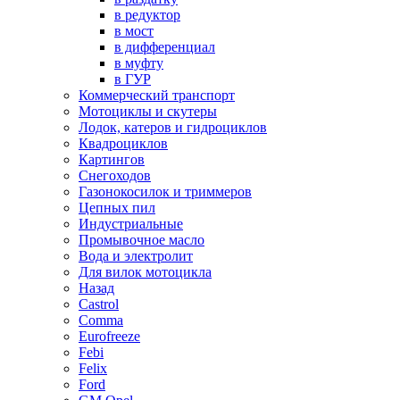
в редуктор
в мост
в дифференциал
в муфту
в ГУР
Коммерческий транспорт
Мотоциклы и скутеры
Лодок, катеров и гидроциклов
Квадроциклов
Картингов
Снегоходов
Газонокосилок и триммеров
Цепных пил
Индустриальные
Промывочное масло
Вода и электролит
Для вилок мотоцикла
Назад
Castrol
Comma
Eurofreeze
Febi
Felix
Ford