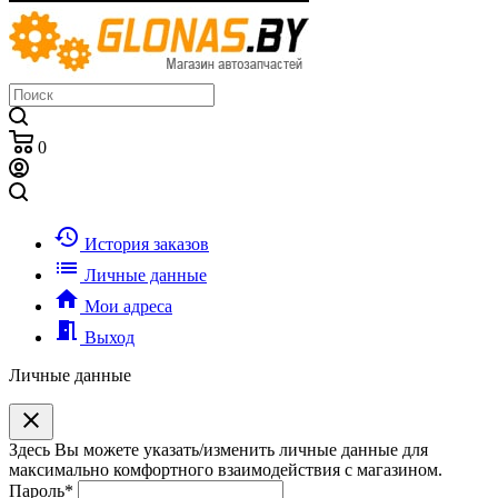
0
history
История заказов
list
Личные данные
home
Мои адреса
meeting_room
Выход
Личные данные
clear
Здесь Вы можете указать/изменить личные данные для
максимально комфортного взаимодействия с магазином.
Пароль
*