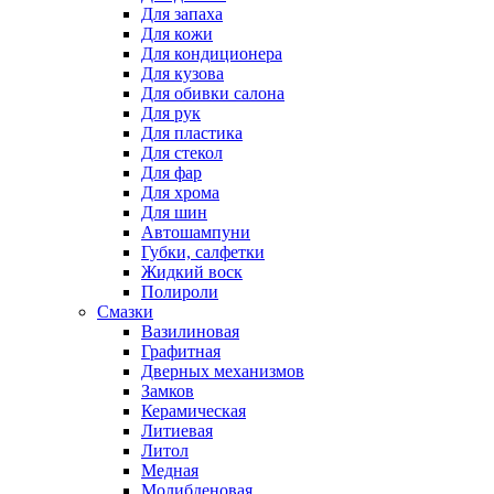
Для запаха
Для кожи
Для кондиционера
Для кузова
Для обивки салона
Для рук
Для пластика
Для стекол
Для фар
Для хрома
Для шин
Автошампуни
Губки, салфетки
Жидкий воск
Полироли
Смазки
Вазилиновая
Графитная
Дверных механизмов
Замков
Керамическая
Литиевая
Литол
Медная
Молибденовая