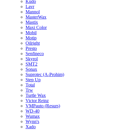
Kudo
Lavr
Mannol
MasterWax
Mastix
Maxi Color
Mobil
Motip
Oilright
Presto
Senfineco
Skyrol
SMT2
Sonax
Suprotec (A-Prohim)
Step Up
Total
Trw
Turtle Wax
Victor Reinz
VMPauto (Resurs)
WD-40
Wumax
Wynn's
Xado