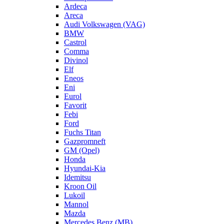
Ardeca
Areca
Audi Volkswagen (VAG)
BMW
Castrol
Comma
Divinol
Elf
Eneos
Eni
Eurol
Favorit
Febi
Ford
Fuchs Titan
Gazpromneft
GM (Opel)
Honda
Hyundai-Kia
Idemitsu
Kroon Oil
Lukoil
Mannol
Mazda
Mercedes Benz (MB)