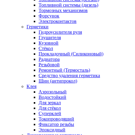
Топливной системы (дизель)
Тормозных механизмов
Форсунок
Электроконтактов
Герметики
Гидроусилителя руля
Глушителя
Кузовной
Стёкол
Прокладочный (Силиконовый)
Радиатора
Резьбовой
Ремонтный (Термосталь)
Средство удаления герметика
Шин (антипрокол)
Клея
Аэрозольный
Водостойкий
Для зеркал
Для стёкол
Суперклей
Токопроводящий
Фиксатор резьбы
Эпоксидный