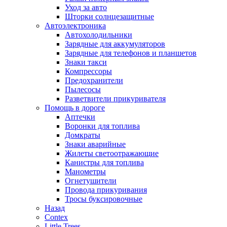
Уход за авто
Шторки солнцезащитные
Автоэлектроника
Автохолодильники
Зарядные для аккумуляторов
Зарядные для телефонов и планшетов
Знаки такси
Компрессоры
Предохранители
Пылесосы
Разветвители прикуривателя
Помощь в дороге
Аптечки
Воронки для топлива
Домкраты
Знаки аварийные
Жилеты светоотражающие
Канистры для топлива
Манометры
Огнетушители
Провода прикуривания
Тросы буксировочные
Назад
Contex
Little Trees