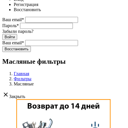
Регистрация
Восстановить
Ваш email
*
Пароль
*
Забыли пароль?
Войти
Ваш email
*
Воcстановить
Масляные фильтры
Главная
Фильтры
Масляные
clear
Закрыть