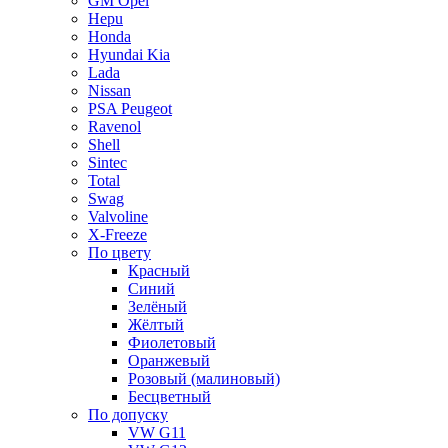
GM Opel
Hepu
Honda
Hyundai Kia
Lada
Nissan
PSA Peugeot
Ravenol
Shell
Sintec
Total
Swag
Valvoline
X-Freeze
По цвету
Красный
Синий
Зелёный
Жёлтый
Фиолетовый
Оранжевый
Розовый (малиновый)
Бесцветный
По допуску
VW G11