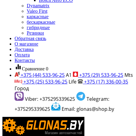
Bosch Aero ECO
Dynamatrix
Valeo First
каркасные
бескаркасные
гибридные
Резинки
Обратная связь
О магазине
Доставка
Оплата
Контакты
equalizer
Сравнение
0
+375 (44) 533-96-25
A1
+375 (29) 533-96-25
Mts
+375 (25) 533-96-25
Life
+375 (17) 336-00-35
Город
Viber: +375295339625
Telegram:
+375295339625
Email: glonas@shop.by