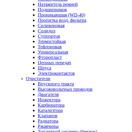
Натяжитель ремней
Подшипников
Проникающая (WD-40)
Пропитка возд. фильтра
Силиконовая
Солидол
Суппортов
Термостойкая
Тефлоновая
Универсальная
Фторопласт
Цепных передач
Шруса
Электроконтактов
Очистители
Впускного тракта
Высоковольтных проводов
Двигателя
Инжектора
Карбюратора
Катализтора
Клапанов
Радиатора
Ржавчины
Топливной системы (бензин)