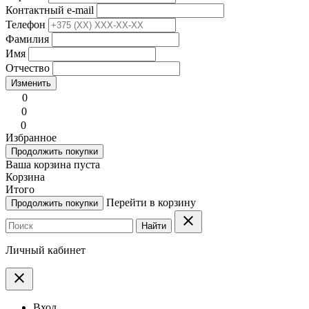
Контактный e-mail
Телефон
Фамилия
Имя
Отчество
Изменить
0
0
0
Избранное
Продолжить покупки
Ваша корзина пуста
Корзина
Итого
Перейти в корзину
Продолжить покупки
clear
Найти
Личный кабинет
clear
Вход