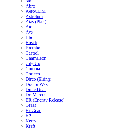
3ton
Abro
AeroCDM
Astrohim
Atas (Plak)
Ate
Avs
Bbc
Bosch
Brembo
Castrol
Chamaleon
City Up
Comma
Corteco
Dirco (Elring)
Doctor Wax
Done Deal
Dr. Marcus
ER (Energy Release)
Grass
Hi-Gear
K2
Kerry
Kraft