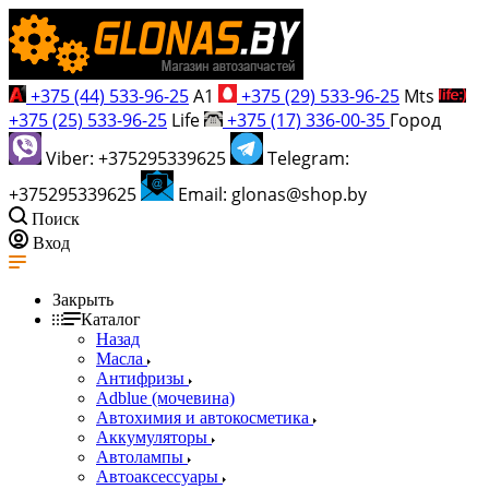
+375 (44) 533-96-25
A1
+375 (29) 533-96-25
Mts
+375 (25) 533-96-25
Life
+375 (17) 336-00-35
Город
Viber: +375295339625
Telegram:
+375295339625
Email: glonas@shop.by
Поиск
Вход
Закрыть
Каталог
Назад
Масла
Антифризы
Adblue (мочевина)
Автохимия и автокосметика
Аккумуляторы
Автолампы
Автоаксессуары