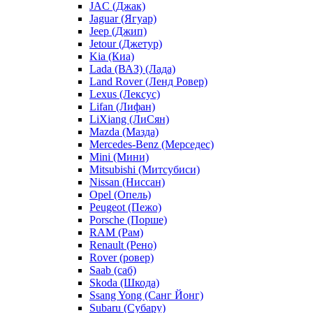
JAC (Джак)
Jaguar (Ягуар)
Jeep (Джип)
Jetour (Джетур)
Kia (Киа)
Lada (ВАЗ) (Лада)
Land Rover (Ленд Ровер)
Lexus (Лексус)
Lifan (Лифан)
LiXiang (ЛиСян)
Mazda (Мазда)
Mercedes-Benz (Мерседес)
Mini (Мини)
Mitsubishi (Митсубиси)
Nissan (Ниссан)
Opel (Опель)
Peugeot (Пежо)
Porsche (Порше)
RAM (Рам)
Renault (Рено)
Rover (ровер)
Saab (саб)
Skoda (Шкода)
Ssang Yong (Санг Йонг)
Subaru (Субару)