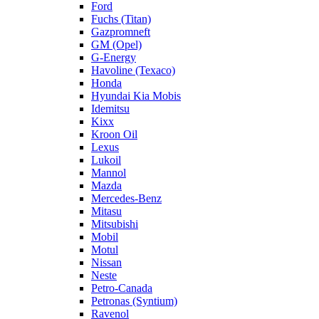
Ford
Fuchs (Titan)
Gazpromneft
GM (Opel)
G-Energy
Havoline (Texaco)
Honda
Hyundai Kia Mobis
Idemitsu
Kixx
Kroon Oil
Lexus
Lukoil
Mannol
Mazda
Mercedes-Benz
Mitasu
Mitsubishi
Mobil
Motul
Nissan
Neste
Petro-Canada
Petronas (Syntium)
Ravenol