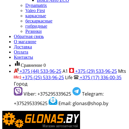
Bosch Aero ECO
Dynamatrix
Valeo First
каркасные
бескаркасные
гибридные
Резинки
Обратная связь
О магазине
Доставка
Оплата
Контакты
equalizer
Сравнение
0
+375 (44) 533-96-25
A1
+375 (29) 533-96-25
Mts
+375 (25) 533-96-25
Life
+375 (17) 336-00-35
Город
Viber: +375295339625
Telegram:
+375295339625
Email: glonas@shop.by