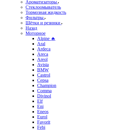
Ароматизаторы
Стеклоомыватель
Тормозная жидкость
Фильтры
Щётки и резинки
Назад
Моторное
Alpine 🔥
Aral
Ardeca
Areca
Areol
Avista
BMW
Castrol
Cepsa
Champion
Comma
Divinol
Elf
Eni
Eneos
Eurol
Favorit
Febi