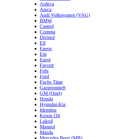
Ardeca
Areca
Audi Volkswagen (VAG)
BMW
Castrol
Comma
Divinol
Elf
Eneos
Eni
Eurol
Favorit
Febi
Ford
Fuchs Titan
Gazpromneft
GM (Opel)
Honda
Hyundai-Kia
Idemitsu
Kroon Oil
Lukoil
Mannol
Mazda
Mercedes Benz (MB)