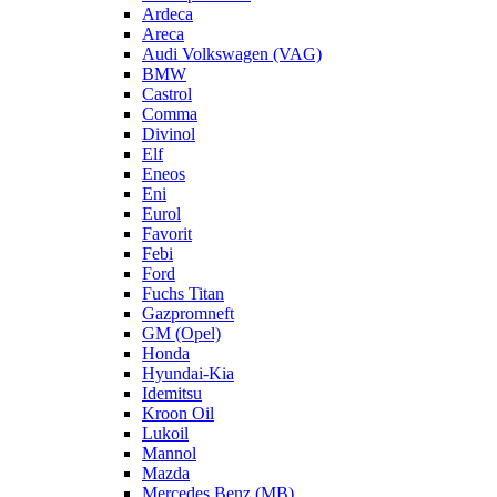
Ardeca
Areca
Audi Volkswagen (VAG)
BMW
Castrol
Comma
Divinol
Elf
Eneos
Eni
Eurol
Favorit
Febi
Ford
Fuchs Titan
Gazpromneft
GM (Opel)
Honda
Hyundai-Kia
Idemitsu
Kroon Oil
Lukoil
Mannol
Mazda
Mercedes Benz (MB)