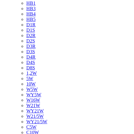
HB1
HB3
HB4
HB5
D1R
D1S
D2R
D2S
D3R
D3S
D4R
D4S
D8S
1,2W
5W
10W
W5W
WY5W
W16W
W21W
WY21W
W21/5W
WY21/5W
C5W
C10W