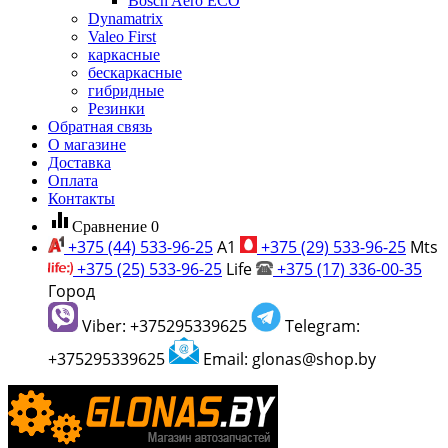
Bosch Aero ECO
Dynamatrix
Valeo First
каркасные
бескаркасные
гибридные
Резинки
Обратная связь
О магазине
Доставка
Оплата
Контакты
equalizer
Сравнение
0
+375 (44) 533-96-25
A1
+375 (29) 533-96-25
Mts
+375 (25) 533-96-25
Life
+375 (17) 336-00-35
Город
Viber: +375295339625
Telegram:
+375295339625
Email: glonas@shop.by