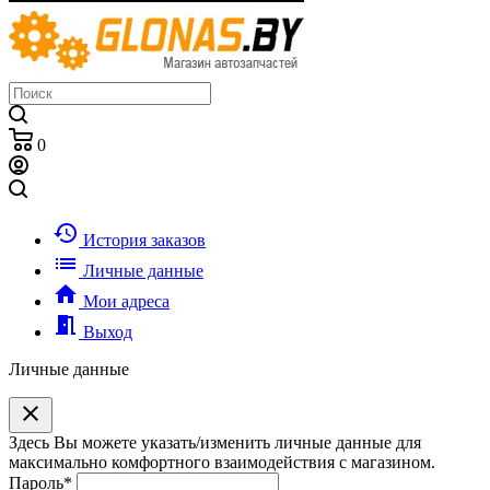
0
history
История заказов
list
Личные данные
home
Мои адреса
meeting_room
Выход
Личные данные
clear
Здесь Вы можете указать/изменить личные данные для
максимально комфортного взаимодействия с магазином.
Пароль
*