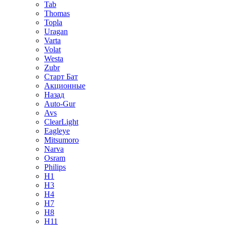
Tab
Thomas
Topla
Uragan
Varta
Volat
Westa
Zubr
Старт Бат
Акционные
Назад
Auto-Gur
Avs
ClearLight
Eagleye
Mitsumoro
Narva
Osram
Philips
H1
H3
H4
H7
H8
H11