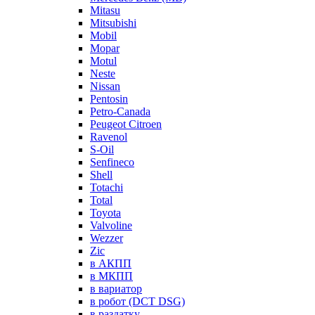
Mitasu
Mitsubishi
Mobil
Mopar
Motul
Neste
Nissan
Pentosin
Petro-Canada
Peugeot Citroen
Ravenol
S-Oil
Senfineco
Shell
Totachi
Total
Toyota
Valvoline
Wezzer
Zic
в АКПП
в МКПП
в вариатор
в робот (DCT DSG)
в раздатку