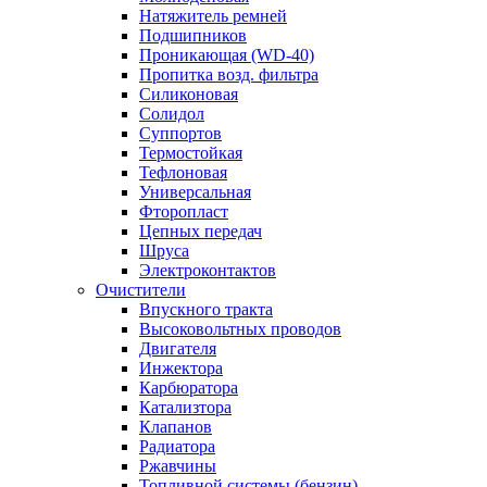
Натяжитель ремней
Подшипников
Проникающая (WD-40)
Пропитка возд. фильтра
Силиконовая
Солидол
Суппортов
Термостойкая
Тефлоновая
Универсальная
Фторопласт
Цепных передач
Шруса
Электроконтактов
Очистители
Впускного тракта
Высоковольтных проводов
Двигателя
Инжектора
Карбюратора
Катализтора
Клапанов
Радиатора
Ржавчины
Топливной системы (бензин)