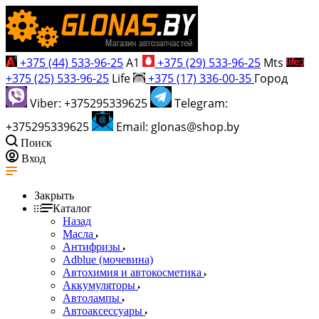
+375 (44) 533-96-25
A1
+375 (29) 533-96-25
Mts
+375 (25) 533-96-25
Life
+375 (17) 336-00-35
Город
Viber: +375295339625
Telegram:
+375295339625
Email: glonas@shop.by
Поиск
Вход
Закрыть
Каталог
Назад
Масла
Антифризы
Adblue (мочевина)
Автохимия и автокосметика
Аккумуляторы
Автолампы
Автоаксессуары