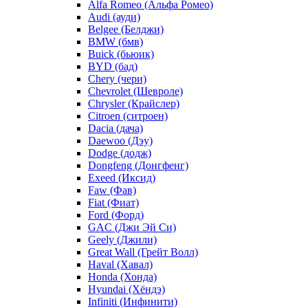
Alfa Romeo (Альфа Ромео)
Audi (ауди)
Belgee (Белджи)
BMW (бмв)
Buick (бьюик)
BYD (бад)
Chery (чери)
Chevrolet (Шевроле)
Chrysler (Крайслер)
Citroen (ситроен)
Dacia (дача)
Daewoo (Дэу)
Dodge (додж)
Dongfeng (Донгфенг)
Exeed (Иксид)
Faw (Фав)
Fiat (Фиат)
Ford (Форд)
GAC (Джи Эй Си)
Geely (Джили)
Great Wall (Грейт Волл)
Haval (Хавал)
Honda (Хонда)
Hyundai (Хёндэ)
Infiniti (Инфинити)