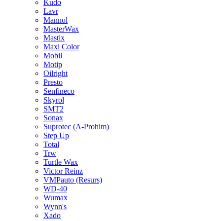
Kudo
Lavr
Mannol
MasterWax
Mastix
Maxi Color
Mobil
Motip
Oilright
Presto
Senfineco
Skyrol
SMT2
Sonax
Suprotec (A-Prohim)
Step Up
Total
Trw
Turtle Wax
Victor Reinz
VMPauto (Resurs)
WD-40
Wumax
Wynn's
Xado