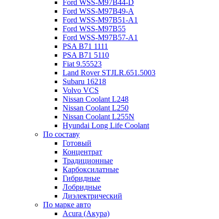
Ford WSS-M97B44-D
Ford WSS-M97B49-A
Ford WSS-M97B51-A1
Ford WSS-M97B55
Ford WSS-M97B57-A1
PSA B71 1111
PSA B71 5110
Fiat 9.55523
Land Rover STJLR.651.5003
Subaru 16218
Volvo VCS
Nissan Coolant L248
Nissan Coolant L250
Nissan Coolant L255N
Hyundai Long Life Coolant
По составу
Готовый
Концентрат
Традиционные
Карбоксилатные
Гибридные
Лобридные
Диэлектрический
По марке авто
Acura (Акура)