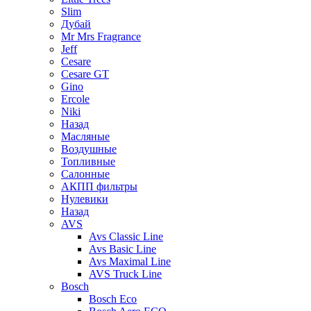
Slim
Дубай
Mr Mrs Fragrance
Jeff
Cesare
Cesare GT
Gino
Ercole
Niki
Назад
Масляные
Воздушные
Топливные
Салонные
АКПП фильтры
Нулевики
Назад
AVS
Avs Classic Line
Avs Basic Line
Avs Maximal Line
AVS Truck Line
Bosch
Bosch Eco