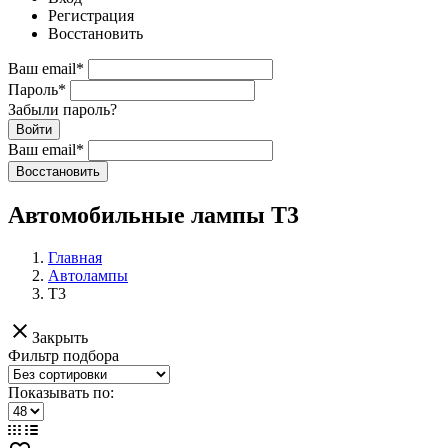
Регистрация
Восстановить
Ваш email
*
Пароль
*
Забыли пароль?
Войти
Ваш email
*
Воcстановить
Автомобильные лампы T3
Главная
Автолампы
T3
clear
Закрыть
Фильтр подбора
Показывать по: