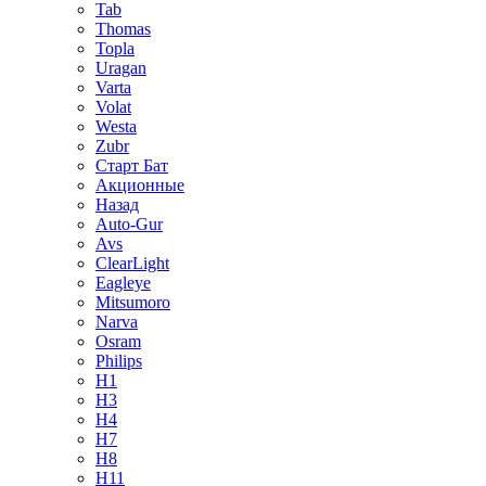
Tab
Thomas
Topla
Uragan
Varta
Volat
Westa
Zubr
Старт Бат
Акционные
Назад
Auto-Gur
Avs
ClearLight
Eagleye
Mitsumoro
Narva
Osram
Philips
H1
H3
H4
H7
H8
H11