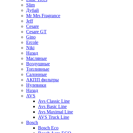
Slim
Дубай
Mr Mrs Fragrance
Jeff
Cesare
Cesare GT
Gino
Ercole
Niki
Назад
Масляные
Воздушные
Топливные
Салонные
АКПП фильтры
Нулевики
Назад
AVS
Avs Classic Line
Avs Basic Line
Avs Maximal Line
AVS Truck Line
Bosch
Bosch Eco