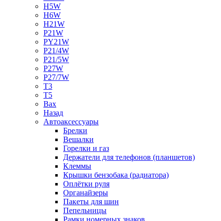
H5W
H6W
H21W
P21W
PY21W
P21/4W
P21/5W
P27W
P27/7W
T3
T5
Bax
Назад
Автоаксессуары
Брелки
Вешалки
Горелки и газ
Держатели для телефонов (планшетов)
Клеммы
Крышки бензобака (радиатора)
Оплётки руля
Органайзеры
Пакеты для шин
Пепельницы
Рамки номерных знаков