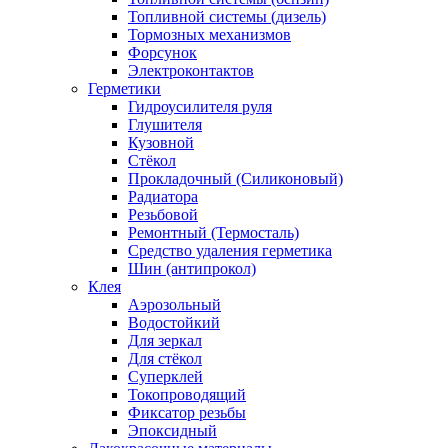
Топливной системы (дизель)
Тормозных механизмов
Форсунок
Электроконтактов
Герметики
Гидроусилителя руля
Глушителя
Кузовной
Стёкол
Прокладочный (Силиконовый)
Радиатора
Резьбовой
Ремонтный (Термосталь)
Средство удаления герметика
Шин (антипрокол)
Клея
Аэрозольный
Водостойкий
Для зеркал
Для стёкол
Суперклей
Токопроводящий
Фиксатор резьбы
Эпоксидный