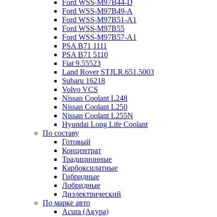
Ford WSS-M97B44-D
Ford WSS-M97B49-A
Ford WSS-M97B51-A1
Ford WSS-M97B55
Ford WSS-M97B57-A1
PSA B71 1111
PSA B71 5110
Fiat 9.55523
Land Rover STJLR.651.5003
Subaru 16218
Volvo VCS
Nissan Coolant L248
Nissan Coolant L250
Nissan Coolant L255N
Hyundai Long Life Coolant
По составу
Готовый
Концентрат
Традиционные
Карбоксилатные
Гибридные
Лобридные
Диэлектрический
По марке авто
Acura (Акура)