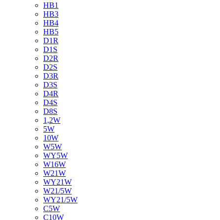
HB1
HB3
HB4
HB5
D1R
D1S
D2R
D2S
D3R
D3S
D4R
D4S
D8S
1,2W
5W
10W
W5W
WY5W
W16W
W21W
WY21W
W21/5W
WY21/5W
C5W
C10W