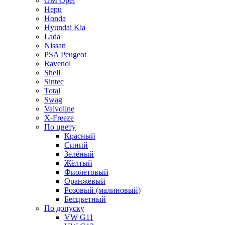
GM Opel
Hepu
Honda
Hyundai Kia
Lada
Nissan
PSA Peugeot
Ravenol
Shell
Sintec
Total
Swag
Valvoline
X-Freeze
По цвету
Красный
Синий
Зелёный
Жёлтый
Фиолетовый
Оранжевый
Розовый (малиновый)
Бесцветный
По допуску
VW G11