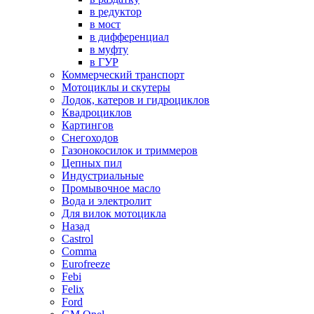
в редуктор
в мост
в дифференциал
в муфту
в ГУР
Коммерческий транспорт
Мотоциклы и скутеры
Лодок, катеров и гидроциклов
Квадроциклов
Картингов
Снегоходов
Газонокосилок и триммеров
Цепных пил
Индустриальные
Промывочное масло
Вода и электролит
Для вилок мотоцикла
Назад
Castrol
Comma
Eurofreeze
Febi
Felix
Ford