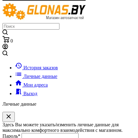
0
history
История заказов
list
Личные данные
home
Мои адреса
meeting_room
Выход
Личные данные
clear
Здесь Вы можете указать/изменить личные данные для
максимально комфортного взаимодействия с магазином.
Пароль
*