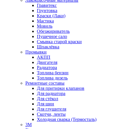
Лакокрасочные материалы
Гравитекс
Грунтовка
Краски (Лаки)
Мастика
Мовиль
Обезжириватель
Пушечное сало
Смывка старой краски
Шпаклёвка
Промывки
АКПП
Двигателя
Радиатора
Топлива бензин
Топлива дизель
Ремонтные составы
Для притирки клапанов
Для радиатора
Для стёкол
Для шин
Для глушителя
Скотчи, ленты
Холодная сварка (Термосталь)
3M