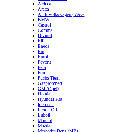
Ardeca
Areca
Audi Volkswagen (VAG)
BMW
Castrol
Comma
Divinol
Elf
Eneos
Eni
Eurol
Favorit
Febi
Ford
Fuchs Titan
Gazpromneft
GM (Opel)
Honda
Hyundai-Kia
Idemitsu
Kroon Oil
Lukoil
Mannol
Mazda
Mercedes Benz (MB)