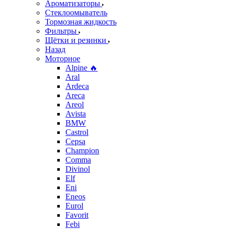
Ароматизаторы
Стеклоомыватель
Тормозная жидкость
Фильтры
Щётки и резинки
Назад
Моторное
Alpine 🔥
Aral
Ardeca
Areca
Areol
Avista
BMW
Castrol
Cepsa
Champion
Comma
Divinol
Elf
Eni
Eneos
Eurol
Favorit
Febi