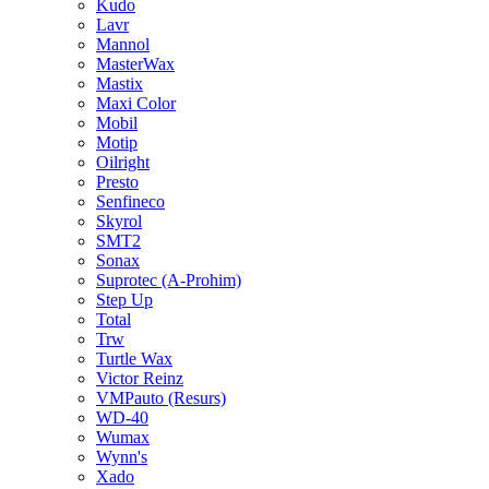
Kudo
Lavr
Mannol
MasterWax
Mastix
Maxi Color
Mobil
Motip
Oilright
Presto
Senfineco
Skyrol
SMT2
Sonax
Suprotec (A-Prohim)
Step Up
Total
Trw
Turtle Wax
Victor Reinz
VMPauto (Resurs)
WD-40
Wumax
Wynn's
Xado