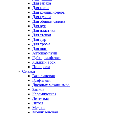
Для запаха
Для кожи
Для кондиционера
Для кузова
Для обивки салона
Для рук
Для пластика
Для стекол
Для фар
Для хрома
Для шин
Автошампуни
Губки, салфетки
Жидкий воск
Полироли
Смазки
Вазилиновая
Графитная
Дверных механизмов
Замков
Керамическая
Литиевая
Литол
Медная
Молибденовая