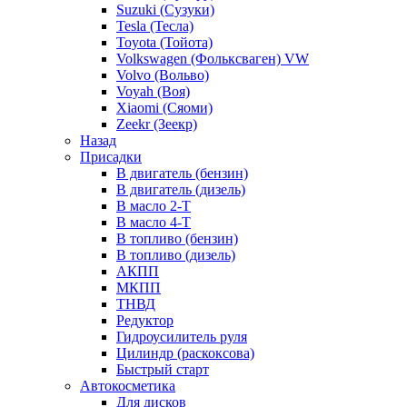
Suzuki (Сузуки)
Tesla (Тесла)
Toyota (Тойота)
Volkswagen (Фольксваген) VW
Volvo (Вольво)
Voyah (Воя)
Xiaomi (Сяоми)
Zeekr (Зеекр)
Назад
Присадки
В двигатель (бензин)
В двигатель (дизель)
В масло 2-Т
В масло 4-Т
В топливо (бензин)
В топливо (дизель)
АКПП
МКПП
ТНВД
Редуктор
Гидроусилитель руля
Цилиндр (раскоксова)
Быстрый старт
Автокосметика
Для дисков