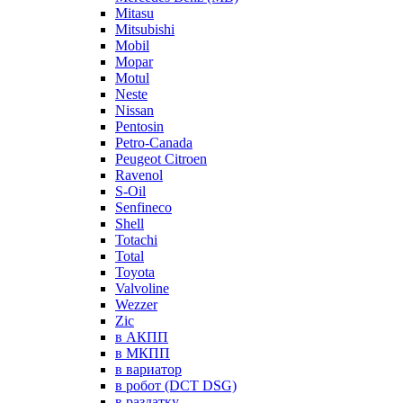
Mitasu
Mitsubishi
Mobil
Mopar
Motul
Neste
Nissan
Pentosin
Petro-Canada
Peugeot Citroen
Ravenol
S-Oil
Senfineco
Shell
Totachi
Total
Toyota
Valvoline
Wezzer
Zic
в АКПП
в МКПП
в вариатор
в робот (DCT DSG)
в раздатку