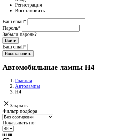
Регистрация
Восстановить
Ваш email
*
Пароль
*
Забыли пароль?
Войти
Ваш email
*
Воcстановить
Автомобильные лампы H4
Главная
Автолампы
H4
clear
Закрыть
Фильтр подбора
Показывать по: