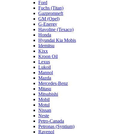
Ford
Fuchs (Titan)
Gazpromneft
GM (Opel)
G-Energy
Havoline (Texaco)
Honda
Hyundai Kia Mobis
Idemitsu
Kixx
Kroon Oil
Lexus
Lukoil
Mannol
Mazda
Mercedes-Benz
Mitasu
Mitsubishi
Mobil
Motul
Nissan
Neste
Petro-Canada
Petronas (Syntium)
Ravenol