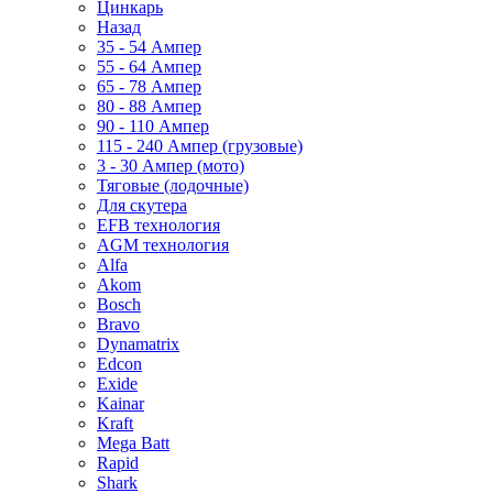
Цинкарь
Назад
35 - 54 Ампер
55 - 64 Ампер
65 - 78 Ампер
80 - 88 Ампер
90 - 110 Ампер
115 - 240 Ампер (грузовые)
3 - 30 Ампер (мото)
Тяговые (лодочные)
Для скутера
EFB технология
AGM технология
Alfa
Akom
Bosch
Bravo
Dynamatrix
Edcon
Exide
Kainar
Kraft
Mega Batt
Rapid
Shark