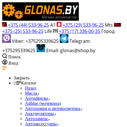
+375 (44) 533-96-25
A1
+375 (29) 533-96-25
Mts
+375 (25) 533-96-25
Life
+375 (17) 336-00-35
Город
Viber: +375295339625
Telegram:
+375295339625
Email: glonas@shop.by
Поиск
Вход
Закрыть
Каталог
Назад
Масла
Антифризы
Adblue (мочевина)
Автохимия и автокосметика
Аккумуляторы
Автолампы
Автоаксессуары