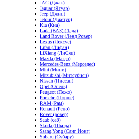
JAC (Джак)
Jaguar (Ягуар)
Jeep (Джип)
Jetour (Джетур)
Kia (Киа)
Lada (ВАЗ) (Лада)
Land Rover (Ленд Ровер)
Lexus (Лексус)
Lifan (Лифан)
LiXiang (ЛиСян)
Mazda (Мазда)
Mercedes-Benz (Мерседес)
Mini (Мини)
Mitsubishi (Митсубиси)
Nissan (Ниссан)
Opel (Опель)
Peugeot (Пежо)
Porsche (Порше)
RAM (Рам)
Renault (Рено)
Rover (ровер)
Saab (саб)
Skoda (Шкода)
Ssang Yong (Санг Йонг)
Subaru (Субару)