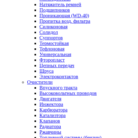
Натяжитель ремней
Подшипников
Проникающая (WD-40)
Пропитка возд. фильтра
Силиконовая
Солидол
Суппортов
Термостойкая
Тефлоновая
Универсальная
Фторопласт
Цепных передач
Шруса
Электроконтактов
Очистители
Впускного тракта
Высоковольтных проводов
Двигателя
Инжектора
Карбюратора
Катализтора
Клапанов
Радиатора
Ржавчины
Топливной системы (бензин)