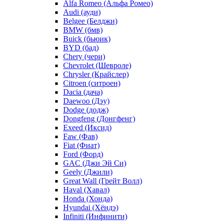
Alfa Romeo (Альфа Ромео)
Audi (ауди)
Belgee (Белджи)
BMW (бмв)
Buick (бьюик)
BYD (бад)
Chery (чери)
Chevrolet (Шевроле)
Chrysler (Крайслер)
Citroen (ситроен)
Dacia (дача)
Daewoo (Дэу)
Dodge (додж)
Dongfeng (Донгфенг)
Exeed (Иксид)
Faw (Фав)
Fiat (Фиат)
Ford (Форд)
GAC (Джи Эй Си)
Geely (Джили)
Great Wall (Грейт Волл)
Haval (Хавал)
Honda (Хонда)
Hyundai (Хёндэ)
Infiniti (Инфинити)