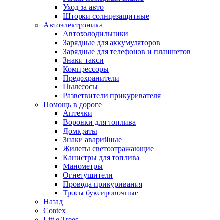
Уход за авто
Шторки солнцезащитные
Автоэлектроника
Автохолодильники
Зарядные для аккумуляторов
Зарядные для телефонов и планшетов
Знаки такси
Компрессоры
Предохранители
Пылесосы
Разветвители прикуривателя
Помощь в дороге
Аптечки
Воронки для топлива
Домкраты
Знаки аварийные
Жилеты светоотражающие
Канистры для топлива
Манометры
Огнетушители
Провода прикуривания
Тросы буксировочные
Назад
Contex
Little Trees