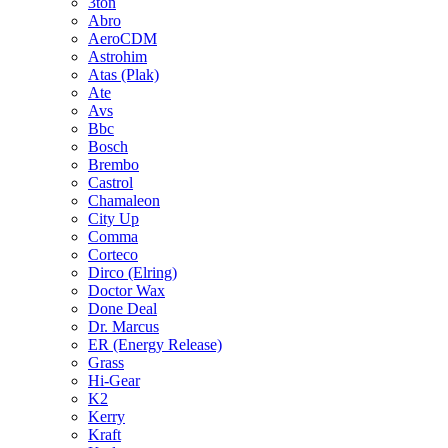
3ton
Abro
AeroCDM
Astrohim
Atas (Plak)
Ate
Avs
Bbc
Bosch
Brembo
Castrol
Chamaleon
City Up
Comma
Corteco
Dirco (Elring)
Doctor Wax
Done Deal
Dr. Marcus
ER (Energy Release)
Grass
Hi-Gear
K2
Kerry
Kraft