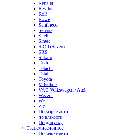
Renault
Revline
Rolf
Rowe
Senfineco
Selenia
Shell
Sintec
S-Oil (Seven)
SRS
Subaru
Taktol
Totachi
Total
Toyota
Valvoline
VAG Volkswagen / Audi
Wezzer
Wolf
Zic
По марке авто
по вязкости
По допуску
Трансмиссионное
По марке авто