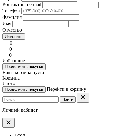
Контактный e-mail
Телефон
Фамилия
Имя
Отчество
Изменить
0
0
0
Избранное
Продолжить покупки
Ваша корзина пуста
Корзина
Итого
Перейти в корзину
Продолжить покупки
clear
Найти
Личный кабинет
clear
Вход