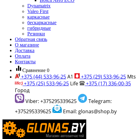
Bosch Aero ECO
Dynamatrix
Valeo First
каркасные
бескаркасные
гибридные
Резинки
Обратная связь
О магазине
Доставка
Оплата
Контакты
equalizer
Сравнение
0
+375 (44) 533-96-25
A1
+375 (29) 533-96-25
Mts
+375 (25) 533-96-25
Life
+375 (17) 336-00-35
Город
Viber: +375295339625
Telegram:
+375295339625
Email: glonas@shop.by