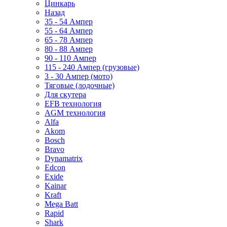
Цинкарь
Назад
35 - 54 Ампер
55 - 64 Ампер
65 - 78 Ампер
80 - 88 Ампер
90 - 110 Ампер
115 - 240 Ампер (грузовые)
3 - 30 Ампер (мото)
Тяговые (лодочные)
Для скутера
EFB технология
AGM технология
Alfa
Akom
Bosch
Bravo
Dynamatrix
Edcon
Exide
Kainar
Kraft
Mega Batt
Rapid
Shark