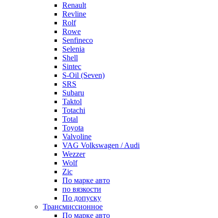
Renault
Revline
Rolf
Rowe
Senfineco
Selenia
Shell
Sintec
S-Oil (Seven)
SRS
Subaru
Taktol
Totachi
Total
Toyota
Valvoline
VAG Volkswagen / Audi
Wezzer
Wolf
Zic
По марке авто
по вязкости
По допуску
Трансмиссионное
По марке авто