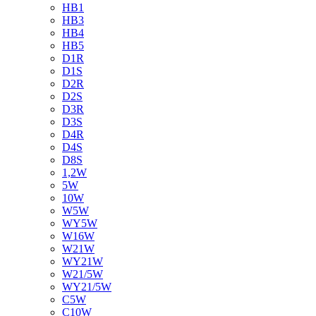
HB1
HB3
HB4
HB5
D1R
D1S
D2R
D2S
D3R
D3S
D4R
D4S
D8S
1,2W
5W
10W
W5W
WY5W
W16W
W21W
WY21W
W21/5W
WY21/5W
C5W
C10W