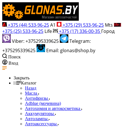
+375 (44) 533-96-25
A1
+375 (29) 533-96-25
Mts
+375 (25) 533-96-25
Life
+375 (17) 336-00-35
Город
Viber: +375295339625
Telegram:
+375295339625
Email: glonas@shop.by
Поиск
Вход
Закрыть
Каталог
Назад
Масла
Антифризы
Adblue (мочевина)
Автохимия и автокосметика
Аккумуляторы
Автолампы
Автоаксессуары