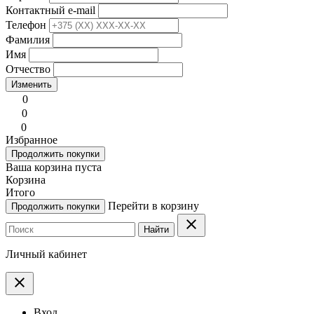
Контактный e-mail
Телефон
Фамилия
Имя
Отчество
Изменить
0
0
0
Избранное
Продолжить покупки
Ваша корзина пуста
Корзина
Итого
Перейти в корзину
Продолжить покупки
clear
Найти
Личный кабинет
clear
Вход