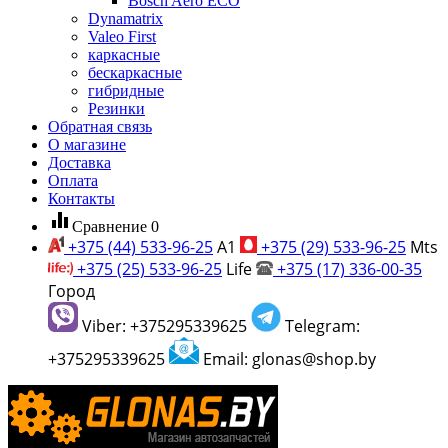
Bosch Aero ECO
Dynamatrix
Valeo First
каркасные
бескаркасные
гибридные
Резинки
Обратная связь
О магазине
Доставка
Оплата
Контакты
equalizer
Сравнение
0
+375 (44) 533-96-25
A1
+375 (29) 533-96-25
Mts
+375 (25) 533-96-25
Life
+375 (17) 336-00-35
Город
Viber: +375295339625
Telegram:
+375295339625
Email: glonas@shop.by