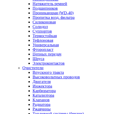
Натяжитель ремней
Подшипников
Проникающая (WD-40)
Пропитка возд. фильтра
Силиконовая
Солидол
Суппортов
Термостойкая
Тефлоновая
Универсальная
Фторопласт
Цепных передач
Шруса
Электроконтактов
Очистители
Впускного тракта
Высоковольтных проводов
Двигателя
Инжектора
Карбюратора
Катализтора
Клапанов
Радиатора
Ржавчины
Топливной системы (бензин)