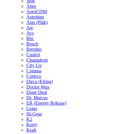
3ton
Abro
AeroCDM
Astrohim
Atas (Plak)
Ate
Avs
Bbc
Bosch
Brembo
Castrol
Chamaleon
City Up
Comma
Corteco
Dirco (Elring)
Doctor Wax
Done Deal
Dr. Marcus
ER (Energy Release)
Grass
Hi-Gear
K2
Kerry
Kraft