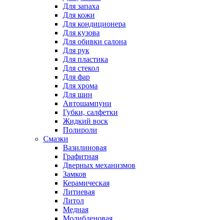
Для запаха
Для кожи
Для кондиционера
Для кузова
Для обивки салона
Для рук
Для пластика
Для стекол
Для фар
Для хрома
Для шин
Автошампуни
Губки, салфетки
Жидкий воск
Полироли
Смазки
Вазилиновая
Графитная
Дверных механизмов
Замков
Керамическая
Литиевая
Литол
Медная
Молибденовая