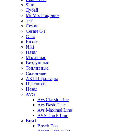
Slim
Дубай
Mr Mrs Fragrance
Jeff
Cesare
Cesare GT
Gino
Ercole
Niki
Назад
Масляные
Воздушные
Топливные
Салонные
АКПП фильтры
Нулевики
Назад
AVS
Avs Classic Line
Avs Basic Line
Avs Maximal Line
AVS Truck Line
Bosch
Bosch Eco