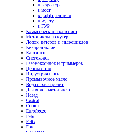
в редуктор
в мост
в дифференциал
в муфту
в ГУР
Коммерческий транспорт
Мотоциклы и скутеры
Лодок, катеров и гидроциклов
Квадроциклов
Картингов
Снегоходов
Газонокосилок и триммеров
Цепных пил
Индустриальные
Промывочное масло
Вода и электролит
Для вилок мотоцикла
Назад
Castrol
Comma
Eurofreeze
Febi
Felix
Ford