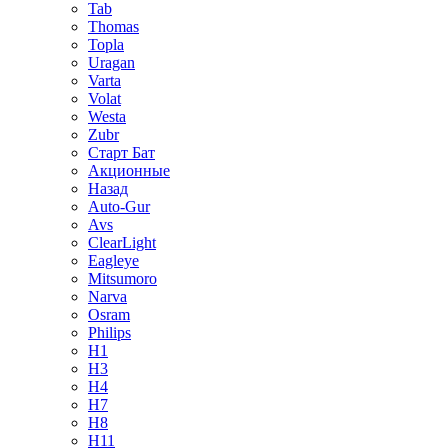
Tab
Thomas
Topla
Uragan
Varta
Volat
Westa
Zubr
Старт Бат
Акционные
Назад
Auto-Gur
Avs
ClearLight
Eagleye
Mitsumoro
Narva
Osram
Philips
H1
H3
H4
H7
H8
H11