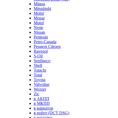
Mitasu
Mitsubishi
Mobil
Mopar
Motul
Neste
Nissan
Pentosin
Petro-Canada
Peugeot Citroen
Ravenol
S-Oil
Senfineco
Shell
Totachi
Total
Toyota
Valvoline
Wezzer
Zic
в АКПП
в МКПП
в вариатор
в робот (DCT DSG)
в раздатку