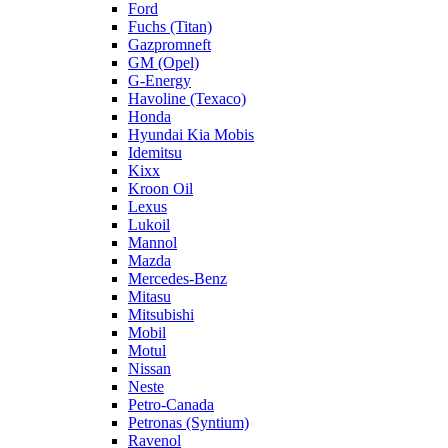
Ford
Fuchs (Titan)
Gazpromneft
GM (Opel)
G-Energy
Havoline (Texaco)
Honda
Hyundai Kia Mobis
Idemitsu
Kixx
Kroon Oil
Lexus
Lukoil
Mannol
Mazda
Mercedes-Benz
Mitasu
Mitsubishi
Mobil
Motul
Nissan
Neste
Petro-Canada
Petronas (Syntium)
Ravenol