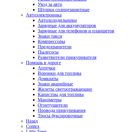
Уход за авто
Шторки солнцезащитные
Автоэлектроника
Автохолодильники
Зарядные для аккумуляторов
Зарядные для телефонов и планшетов
Знаки такси
Компрессоры
Предохранители
Пылесосы
Разветвители прикуривателя
Помощь в дороге
Аптечки
Воронки для топлива
Домкраты
Знаки аварийные
Жилеты светоотражающие
Канистры для топлива
Манометры
Огнетушители
Провода прикуривания
Тросы буксировочные
Назад
Contex
Little Trees