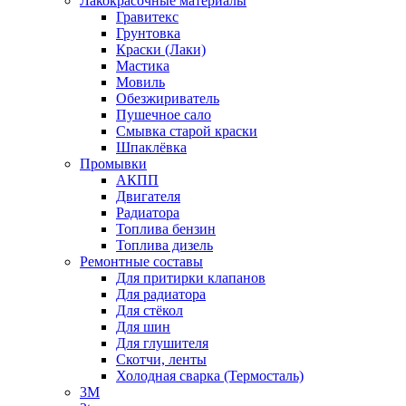
Лакокрасочные материалы
Гравитекс
Грунтовка
Краски (Лаки)
Мастика
Мовиль
Обезжириватель
Пушечное сало
Смывка старой краски
Шпаклёвка
Промывки
АКПП
Двигателя
Радиатора
Топлива бензин
Топлива дизель
Ремонтные составы
Для притирки клапанов
Для радиатора
Для стёкол
Для шин
Для глушителя
Скотчи, ленты
Холодная сварка (Термосталь)
3M