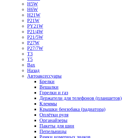
H5W
H6W
H21W
P21W
PY21W
P21/4W
P21/5W
P27W
P27/7W
T3
T5
Bax
Назад
Автоаксессуары
Брелки
Вешалки
Горелки и газ
Держатели для телефонов (планшетов)
Клеммы
Крышки бензобака (радиатора)
Оплётки руля
Органайзеры
Пакеты для шин
Пепельницы
Рамки номерных знаков