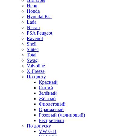
GM Opel
Hepu
Honda
Hyundai Kia
Lada
Nissan
PSA Peugeot
Ravenol
Shell
Sintec
Total
Swag
Valvoline
X-Freeze
По цвету
Красный
Синий
Зелёный
Жёлтый
Фиолетовый
Оранжевый
Розовый (малиновый)
Бесцветный
По допуску
VW G11