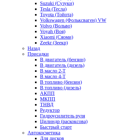
Suzuki (Сузуки)
Tesla (Тесла)
Toyota (Тойота)
Volkswagen (Фольксваген) VW
Volvo (Вольво)
Voyah (Воя)
Xiaomi (Сяоми)
Zeekr (Зеекр)
Назад
Присадки
В двигатель (бензин)
В двигатель (дизель)
В масло 2-Т
В масло 4-Т
В топливо (бензин)
В топливо (дизель)
АКПП
МКПП
ТНВД
Редуктор
Гидроусилитель руля
Цилиндр (раскоксова)
Быстрый старт
Автокосметика
Для дисков