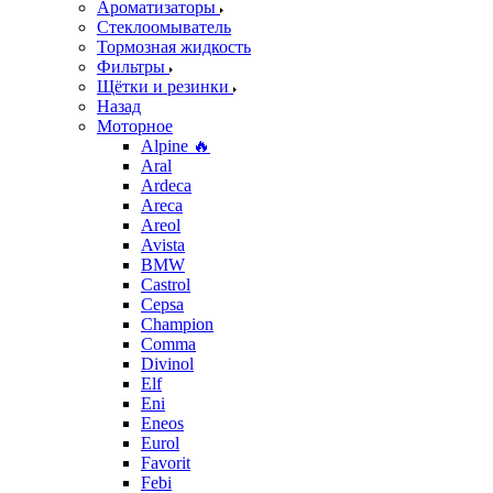
Ароматизаторы
Стеклоомыватель
Тормозная жидкость
Фильтры
Щётки и резинки
Назад
Моторное
Alpine 🔥
Aral
Ardeca
Areca
Areol
Avista
BMW
Castrol
Cepsa
Champion
Comma
Divinol
Elf
Eni
Eneos
Eurol
Favorit
Febi