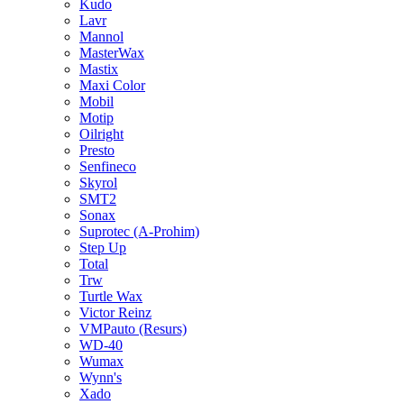
Kudo
Lavr
Mannol
MasterWax
Mastix
Maxi Color
Mobil
Motip
Oilright
Presto
Senfineco
Skyrol
SMT2
Sonax
Suprotec (A-Prohim)
Step Up
Total
Trw
Turtle Wax
Victor Reinz
VMPauto (Resurs)
WD-40
Wumax
Wynn's
Xado