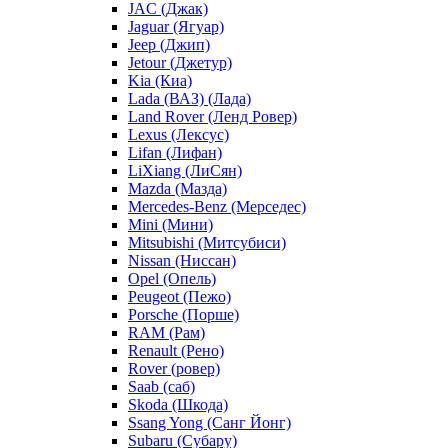
JAC (Джак)
Jaguar (Ягуар)
Jeep (Джип)
Jetour (Джетур)
Kia (Киа)
Lada (ВАЗ) (Лада)
Land Rover (Ленд Ровер)
Lexus (Лексус)
Lifan (Лифан)
LiXiang (ЛиСян)
Mazda (Мазда)
Mercedes-Benz (Мерседес)
Mini (Мини)
Mitsubishi (Митсубиси)
Nissan (Ниссан)
Opel (Опель)
Peugeot (Пежо)
Porsche (Порше)
RAM (Рам)
Renault (Рено)
Rover (ровер)
Saab (саб)
Skoda (Шкода)
Ssang Yong (Санг Йонг)
Subaru (Субару)