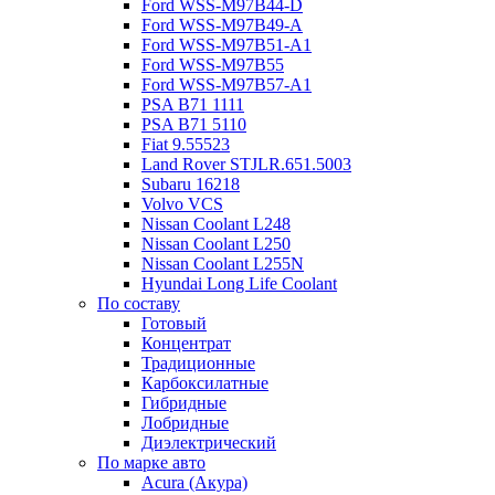
Ford WSS-M97B44-D
Ford WSS-M97B49-A
Ford WSS-M97B51-A1
Ford WSS-M97B55
Ford WSS-M97B57-A1
PSA B71 1111
PSA B71 5110
Fiat 9.55523
Land Rover STJLR.651.5003
Subaru 16218
Volvo VCS
Nissan Coolant L248
Nissan Coolant L250
Nissan Coolant L255N
Hyundai Long Life Coolant
По составу
Готовый
Концентрат
Традиционные
Карбоксилатные
Гибридные
Лобридные
Диэлектрический
По марке авто
Acura (Акура)