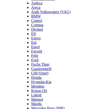
Ardeca
Areca
Audi Volkswagen (VAG)
BMW
Castrol
Comma
Divinol
Elf
Eneos
Eni
Eurol
Favorit
Febi
Ford
Fuchs Titan
Gazpromneft
GM (Opel)
Honda
Hyundai-Kia
Idemitsu
Kroon Oil
Lukoil
Mannol
Mazda
Mercedes Benz (MB)