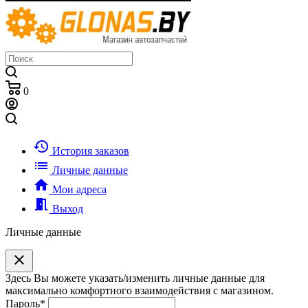
0
history
История заказов
list
Личные данные
home
Мои адреса
meeting_room
Выход
Личные данные
clear
Здесь Вы можете указать/изменить личные данные для
максимально комфортного взаимодействия с магазином.
Пароль
*