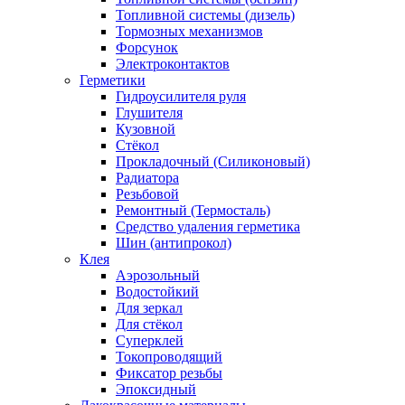
Топливной системы (дизель)
Тормозных механизмов
Форсунок
Электроконтактов
Герметики
Гидроусилителя руля
Глушителя
Кузовной
Стёкол
Прокладочный (Силиконовый)
Радиатора
Резьбовой
Ремонтный (Термосталь)
Средство удаления герметика
Шин (антипрокол)
Клея
Аэрозольный
Водостойкий
Для зеркал
Для стёкол
Суперклей
Токопроводящий
Фиксатор резьбы
Эпоксидный