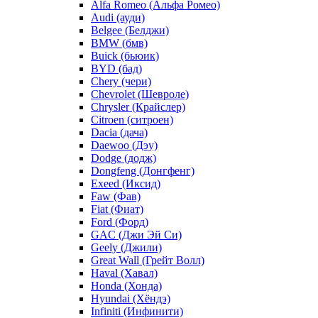
Alfa Romeo (Альфа Ромео)
Audi (ауди)
Belgee (Белджи)
BMW (бмв)
Buick (бьюик)
BYD (бад)
Chery (чери)
Chevrolet (Шевроле)
Chrysler (Крайслер)
Citroen (ситроен)
Dacia (дача)
Daewoo (Дэу)
Dodge (додж)
Dongfeng (Донгфенг)
Exeed (Иксид)
Faw (Фав)
Fiat (Фиат)
Ford (Форд)
GAC (Джи Эй Си)
Geely (Джили)
Great Wall (Грейт Волл)
Haval (Хавал)
Honda (Хонда)
Hyundai (Хёндэ)
Infiniti (Инфинити)