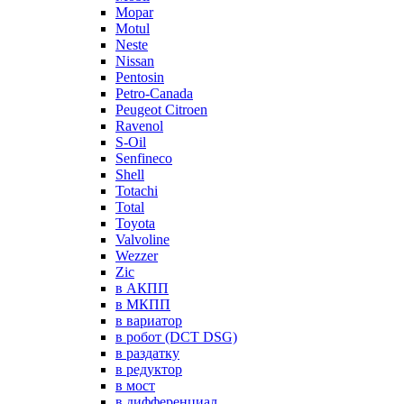
Mopar
Motul
Neste
Nissan
Pentosin
Petro-Canada
Peugeot Citroen
Ravenol
S-Oil
Senfineco
Shell
Totachi
Total
Toyota
Valvoline
Wezzer
Zic
в АКПП
в МКПП
в вариатор
в робот (DCT DSG)
в раздатку
в редуктор
в мост
в дифференциал