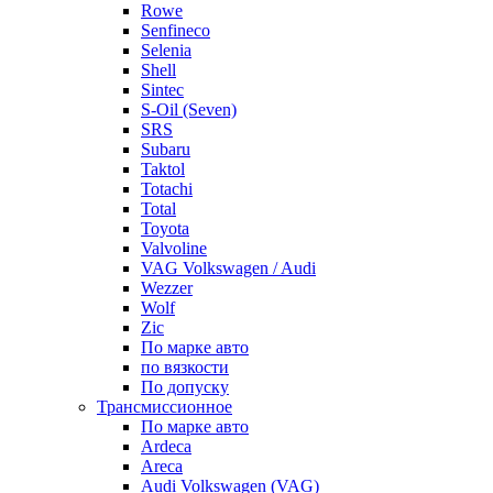
Rowe
Senfineco
Selenia
Shell
Sintec
S-Oil (Seven)
SRS
Subaru
Taktol
Totachi
Total
Toyota
Valvoline
VAG Volkswagen / Audi
Wezzer
Wolf
Zic
По марке авто
по вязкости
По допуску
Трансмиссионное
По марке авто
Ardeca
Areca
Audi Volkswagen (VAG)