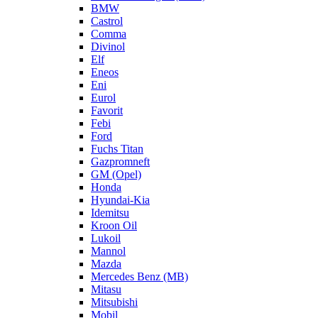
BMW
Castrol
Comma
Divinol
Elf
Eneos
Eni
Eurol
Favorit
Febi
Ford
Fuchs Titan
Gazpromneft
GM (Opel)
Honda
Hyundai-Kia
Idemitsu
Kroon Oil
Lukoil
Mannol
Mazda
Mercedes Benz (MB)
Mitasu
Mitsubishi
Mobil