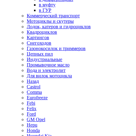
в муфту
в ГУР
Коммерческий транспорт
Мотоциклы и скутеры
Лодок, катеров и гидроциклов
Квадроциклов
Картингов
Снегоходов
Газонокосилок и триммеров
Цепных пил
Индустриальные
Промывочное масло
Вода и электролит
Для вилок мотоцикла
Назад
Castrol
Comma
Eurofreeze
Febi
Felix
Ford
GM Opel
Hepu
Honda
Hyundai Kia