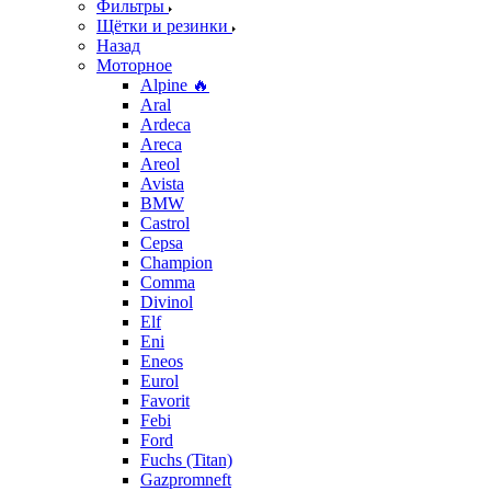
Фильтры
Щётки и резинки
Назад
Моторное
Alpine 🔥
Aral
Ardeca
Areca
Areol
Avista
BMW
Castrol
Cepsa
Champion
Comma
Divinol
Elf
Eni
Eneos
Eurol
Favorit
Febi
Ford
Fuchs (Titan)
Gazpromneft