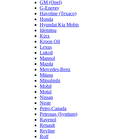
GM (Opel)
G-Energy
Havoline (Texaco)
Honda
Hyundai Kia Mobis
Idemitsu
Kixx
Kroon Oil
Lexus
Lukoil
Mannol
Mazda
Mercedes-Benz
Mitasu
Mitsubishi
Mobil
Motul
Nissan
Neste
Petro-Canada
Petronas (Syntium)
Ravenol
Renault
Revline
Rolf