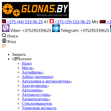
+375 (44) 533-96-25
A1
+375 (29) 533-96-25
Mts
+3
Viber: +375295339625
Telegram: +375295339625
Поиск
Вход
Закрыть
Каталог
Назад
Масла
Антифризы
Adblue (мочевина)
Автохимия и автокосметика
Аккумуляторы
Автолампы
Автоаксессуары
Ароматизаторы
Стеклоомыватель
Тормозная жидкость