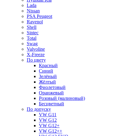
Lada
Nissan
PSA Peugeot
Ravenol
Shell
Sintec
Total
Swag
Valvoline
X-Freeze
По цвету
Красный
Синий
Зелёный
Жёлтый
Фиолетовый
Оранжевый
Розовый (малиновый)
Бесцветный
По допуску
VW G11
VW G12
VW G12+
VW G12++