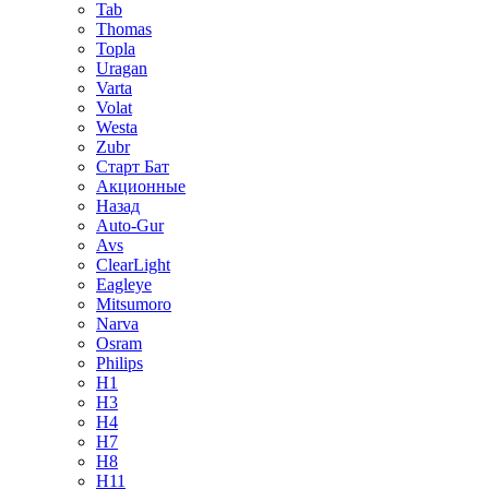
Tab
Thomas
Topla
Uragan
Varta
Volat
Westa
Zubr
Старт Бат
Акционные
Назад
Auto-Gur
Avs
ClearLight
Eagleye
Mitsumoro
Narva
Osram
Philips
H1
H3
H4
H7
H8
H11