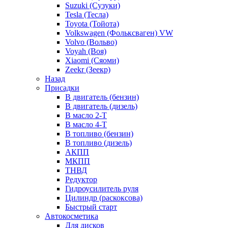
Suzuki (Сузуки)
Tesla (Тесла)
Toyota (Тойота)
Volkswagen (Фольксваген) VW
Volvo (Вольво)
Voyah (Воя)
Xiaomi (Сяоми)
Zeekr (Зеекр)
Назад
Присадки
В двигатель (бензин)
В двигатель (дизель)
В масло 2-Т
В масло 4-Т
В топливо (бензин)
В топливо (дизель)
АКПП
МКПП
ТНВД
Редуктор
Гидроусилитель руля
Цилиндр (раскоксова)
Быстрый старт
Автокосметика
Для дисков