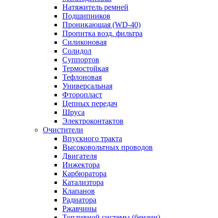
Натяжитель ремней
Подшипников
Проникающая (WD-40)
Пропитка возд. фильтра
Силиконовая
Солидол
Суппортов
Термостойкая
Тефлоновая
Универсальная
Фторопласт
Цепных передач
Шруса
Электроконтактов
Очистители
Впускного тракта
Высоковольтных проводов
Двигателя
Инжектора
Карбюратора
Катализтора
Клапанов
Радиатора
Ржавчины
Топливной системы (бензин)