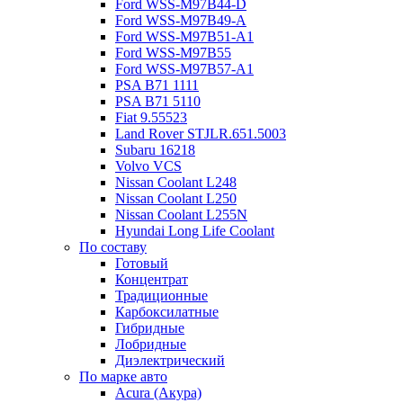
Ford WSS-M97B44-D
Ford WSS-M97B49-A
Ford WSS-M97B51-A1
Ford WSS-M97B55
Ford WSS-M97B57-A1
PSA B71 1111
PSA B71 5110
Fiat 9.55523
Land Rover STJLR.651.5003
Subaru 16218
Volvo VCS
Nissan Coolant L248
Nissan Coolant L250
Nissan Coolant L255N
Hyundai Long Life Coolant
По составу
Готовый
Концентрат
Традиционные
Карбоксилатные
Гибридные
Лобридные
Диэлектрический
По марке авто
Acura (Акура)