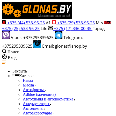
+375 (44) 533-96-25
A1
+375 (29) 533-96-25
Mts
+375 (25) 533-96-25
Life
+375 (17) 336-00-35
Город
Viber: +375295339625
Telegram:
+375295339625
Email: glonas@shop.by
Поиск
Вход
Закрыть
Каталог
Назад
Масла
Антифризы
Adblue (мочевина)
Автохимия и автокосметика
Аккумуляторы
Автолампы
Автоаксессуары