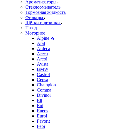
Ароматизаторы
Стеклоомыватель
Тормозная жидкость
Фильтры
Щётки и резинки
Назад
Моторное
Alpine 🔥
Aral
Ardeca
Areca
Areol
Avista
BMW
Castrol
Cepsa
Champion
Comma
Divinol
Elf
Eni
Eneos
Eurol
Favorit
Febi