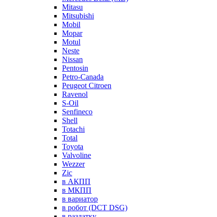
Mitasu
Mitsubishi
Mobil
Mopar
Motul
Neste
Nissan
Pentosin
Petro-Canada
Peugeot Citroen
Ravenol
S-Oil
Senfineco
Shell
Totachi
Total
Toyota
Valvoline
Wezzer
Zic
в АКПП
в МКПП
в вариатор
в робот (DCT DSG)
в раздатку