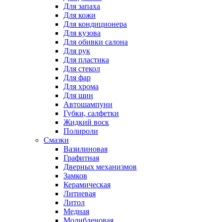
Для запаха
Для кожи
Для кондиционера
Для кузова
Для обивки салона
Для рук
Для пластика
Для стекол
Для фар
Для хрома
Для шин
Автошампуни
Губки, салфетки
Жидкий воск
Полироли
Смазки
Вазилиновая
Графитная
Дверных механизмов
Замков
Керамическая
Литиевая
Литол
Медная
Молибденовая