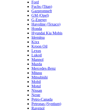
Ford
Fuchs (Titan)
Gazpromneft
GM (Opel)
G-Energy
Havoline (Texaco)
Honda
Hyundai Kia Mobis
Idemitsu
Kixx
Kroon Oil
Lexus
Lukoil
Mannol
Mazda
Mercedes-Benz
Mitasu
Mitsubishi
Mobil
Motul
Nissan
Neste
Petro-Canada
Petronas (Syntium)
Ravenol