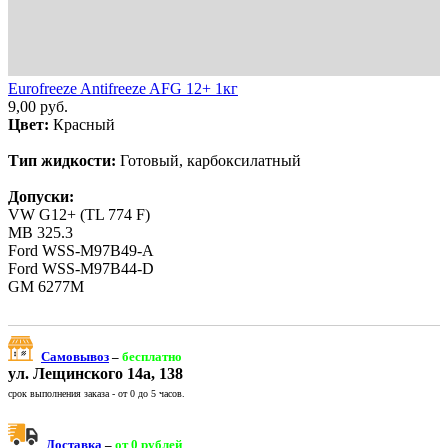
Eurofreeze Antifreeze AFG 12+ 1кг
9,00
руб.
Цвет:
Красный
Тип жидкости:
Готовый, карбоксилатный
Допуски:
VW G12+ (TL 774 F)
MB 325.3
Ford WSS-M97B49-A
Ford WSS-M97B44-D
GM 6277M
Самовывоз
–
бесплатно
ул. Лещинского 14а, 138
срок выполнения заказа - от 0 до 5 часов.
Доставка
–
от 0 рублей