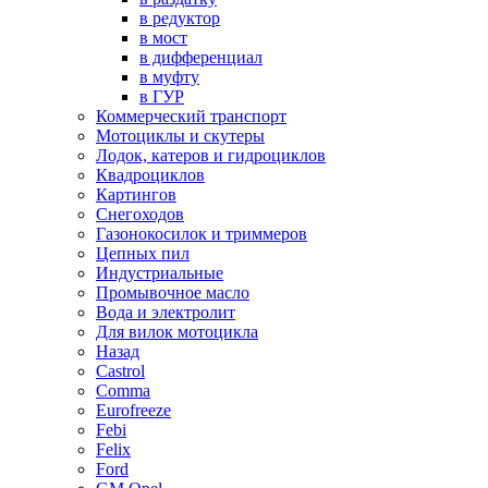
в редуктор
в мост
в дифференциал
в муфту
в ГУР
Коммерческий транспорт
Мотоциклы и скутеры
Лодок, катеров и гидроциклов
Квадроциклов
Картингов
Снегоходов
Газонокосилок и триммеров
Цепных пил
Индустриальные
Промывочное масло
Вода и электролит
Для вилок мотоцикла
Назад
Castrol
Comma
Eurofreeze
Febi
Felix
Ford