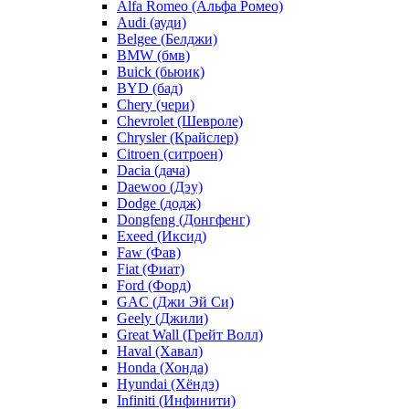
Alfa Romeo (Альфа Ромео)
Audi (ауди)
Belgee (Белджи)
BMW (бмв)
Buick (бьюик)
BYD (бад)
Chery (чери)
Chevrolet (Шевроле)
Chrysler (Крайслер)
Citroen (ситроен)
Dacia (дача)
Daewoo (Дэу)
Dodge (додж)
Dongfeng (Донгфенг)
Exeed (Иксид)
Faw (Фав)
Fiat (Фиат)
Ford (Форд)
GAC (Джи Эй Си)
Geely (Джили)
Great Wall (Грейт Волл)
Haval (Хавал)
Honda (Хонда)
Hyundai (Хёндэ)
Infiniti (Инфинити)