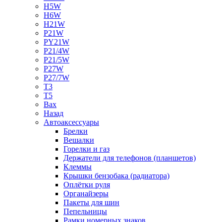
H5W
H6W
H21W
P21W
PY21W
P21/4W
P21/5W
P27W
P27/7W
T3
T5
Bax
Назад
Автоаксессуары
Брелки
Вешалки
Горелки и газ
Держатели для телефонов (планшетов)
Клеммы
Крышки бензобака (радиатора)
Оплётки руля
Органайзеры
Пакеты для шин
Пепельницы
Рамки номерных знаков