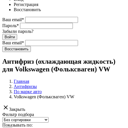
Регистрация
Восстановить
Ваш email
*
Пароль
*
Забыли пароль?
Войти
Ваш email
*
Воcстановить
Антифриз (охлаждающая жидкость)
для Volkswagen (Фольксваген) VW
Главная
Антифризы
По марке авто
Volkswagen (Фольксваген) VW
clear
Закрыть
Фильтр подбора
Показывать по: