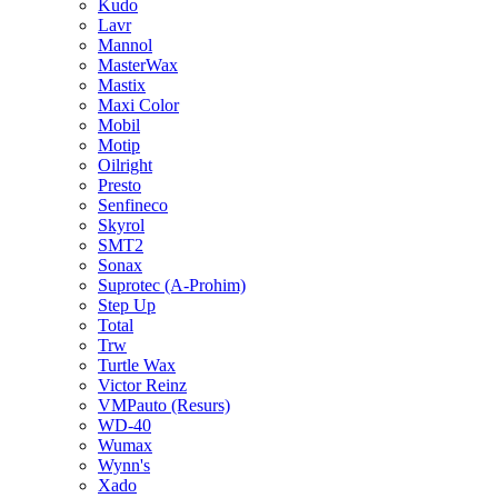
Kudo
Lavr
Mannol
MasterWax
Mastix
Maxi Color
Mobil
Motip
Oilright
Presto
Senfineco
Skyrol
SMT2
Sonax
Suprotec (A-Prohim)
Step Up
Total
Trw
Turtle Wax
Victor Reinz
VMPauto (Resurs)
WD-40
Wumax
Wynn's
Xado