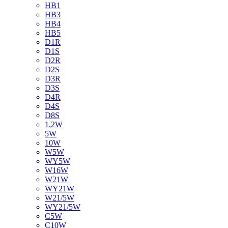
HB1
HB3
HB4
HB5
D1R
D1S
D2R
D2S
D3R
D3S
D4R
D4S
D8S
1,2W
5W
10W
W5W
WY5W
W16W
W21W
WY21W
W21/5W
WY21/5W
C5W
C10W