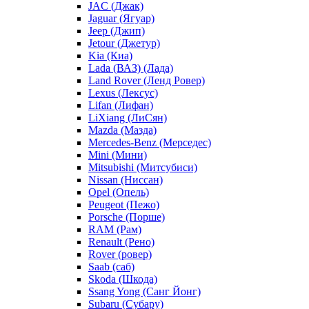
JAC (Джак)
Jaguar (Ягуар)
Jeep (Джип)
Jetour (Джетур)
Kia (Киа)
Lada (ВАЗ) (Лада)
Land Rover (Ленд Ровер)
Lexus (Лексус)
Lifan (Лифан)
LiXiang (ЛиСян)
Mazda (Мазда)
Mercedes-Benz (Мерседес)
Mini (Мини)
Mitsubishi (Митсубиси)
Nissan (Ниссан)
Opel (Опель)
Peugeot (Пежо)
Porsche (Порше)
RAM (Рам)
Renault (Рено)
Rover (ровер)
Saab (саб)
Skoda (Шкода)
Ssang Yong (Санг Йонг)
Subaru (Субару)