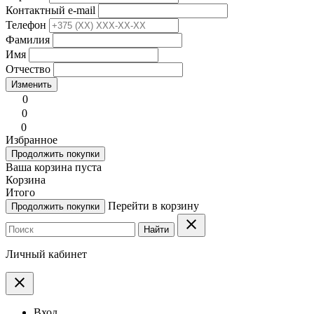
Контактный e-mail
Телефон
Фамилия
Имя
Отчество
Изменить
0
0
0
Избранное
Продолжить покупки
Ваша корзина пуста
Корзина
Итого
Перейти в корзину
Продолжить покупки
clear
Найти
Личный кабинет
clear
Вход