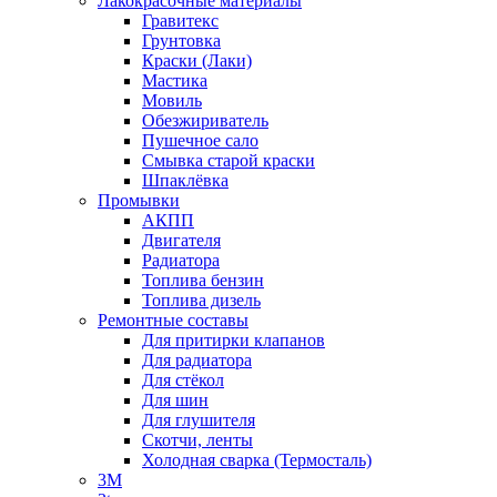
Лакокрасочные материалы
Гравитекс
Грунтовка
Краски (Лаки)
Мастика
Мовиль
Обезжириватель
Пушечное сало
Смывка старой краски
Шпаклёвка
Промывки
АКПП
Двигателя
Радиатора
Топлива бензин
Топлива дизель
Ремонтные составы
Для притирки клапанов
Для радиатора
Для стёкол
Для шин
Для глушителя
Скотчи, ленты
Холодная сварка (Термосталь)
3M