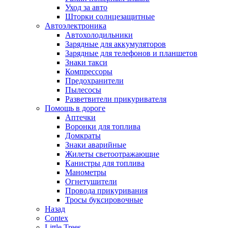
Уход за авто
Шторки солнцезащитные
Автоэлектроника
Автохолодильники
Зарядные для аккумуляторов
Зарядные для телефонов и планшетов
Знаки такси
Компрессоры
Предохранители
Пылесосы
Разветвители прикуривателя
Помощь в дороге
Аптечки
Воронки для топлива
Домкраты
Знаки аварийные
Жилеты светоотражающие
Канистры для топлива
Манометры
Огнетушители
Провода прикуривания
Тросы буксировочные
Назад
Contex
Little Trees