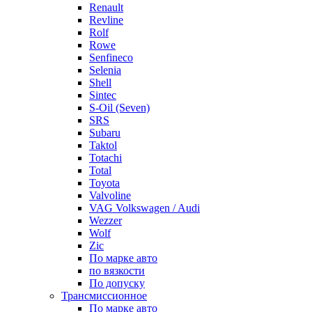
Renault
Revline
Rolf
Rowe
Senfineco
Selenia
Shell
Sintec
S-Oil (Seven)
SRS
Subaru
Taktol
Totachi
Total
Toyota
Valvoline
VAG Volkswagen / Audi
Wezzer
Wolf
Zic
По марке авто
по вязкости
По допуску
Трансмиссионное
По марке авто