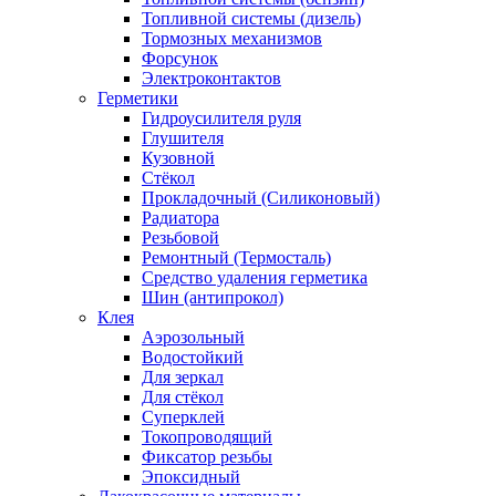
Топливной системы (дизель)
Тормозных механизмов
Форсунок
Электроконтактов
Герметики
Гидроусилителя руля
Глушителя
Кузовной
Стёкол
Прокладочный (Силиконовый)
Радиатора
Резьбовой
Ремонтный (Термосталь)
Средство удаления герметика
Шин (антипрокол)
Клея
Аэрозольный
Водостойкий
Для зеркал
Для стёкол
Суперклей
Токопроводящий
Фиксатор резьбы
Эпоксидный