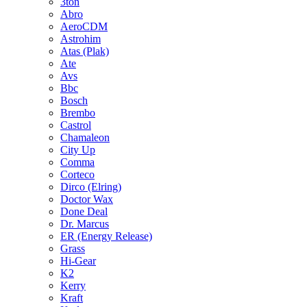
3ton
Abro
AeroCDM
Astrohim
Atas (Plak)
Ate
Avs
Bbc
Bosch
Brembo
Castrol
Chamaleon
City Up
Comma
Corteco
Dirco (Elring)
Doctor Wax
Done Deal
Dr. Marcus
ER (Energy Release)
Grass
Hi-Gear
K2
Kerry
Kraft