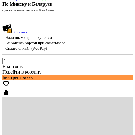
По Минску и Беларуси
срок выполнения заказа - от 0 до 3 дней.
Оплата:
– Наличными при получении
– Банковской картой при самовывозе
– Оплата онлайн (WebPay)
В корзину
Перейти в корзину
Быстрый заказ
favorite_border
equalizer