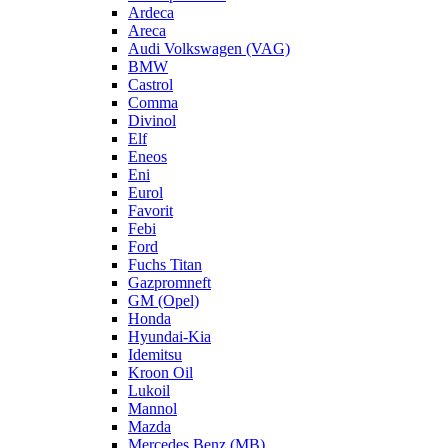
Ardeca
Areca
Audi Volkswagen (VAG)
BMW
Castrol
Comma
Divinol
Elf
Eneos
Eni
Eurol
Favorit
Febi
Ford
Fuchs Titan
Gazpromneft
GM (Opel)
Honda
Hyundai-Kia
Idemitsu
Kroon Oil
Lukoil
Mannol
Mazda
Mercedes Benz (MB)