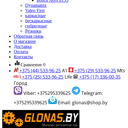
Bosch Aero ECO
Dynamatrix
Valeo First
каркасные
бескаркасные
гибридные
Резинки
Обратная связь
О магазине
Доставка
Оплата
Контакты
equalizer
Сравнение
0
+375 (44) 533-96-25
A1
+375 (29) 533-96-25
Mts
+375 (25) 533-96-25
Life
+375 (17) 336-00-35
Город
Viber: +375295339625
Telegram:
+375295339625
Email: glonas@shop.by