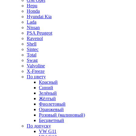
GM Opel
Hepu
Honda
Hyundai Kia
Lada
Nissan
PSA Peugeot
Ravenol
Shell
Sintec
Total
Swag
Valvoline
X-Freeze
По цвету
Красный
Синий
Зелёный
Жёлтый
Фиолетовый
Оранжевый
Розовый (малиновый)
Бесцветный
По допуску
VW G11