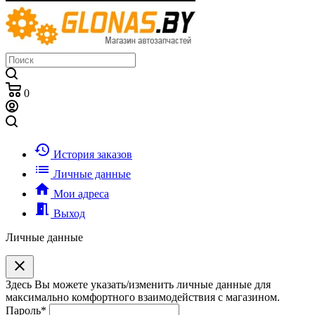
0
history
История заказов
list
Личные данные
home
Мои адреса
meeting_room
Выход
Личные данные
clear
Здесь Вы можете указать/изменить личные данные для
максимально комфортного взаимодействия с магазином.
Пароль
*