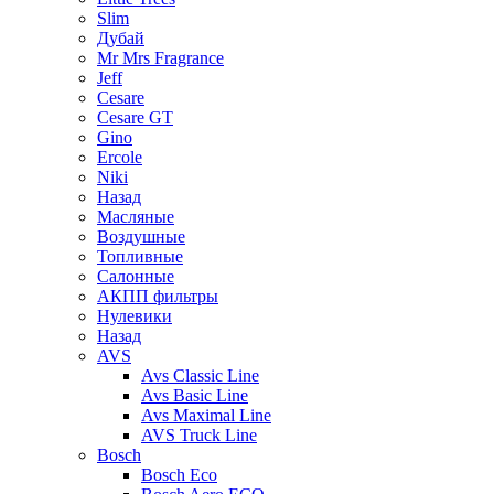
Slim
Дубай
Mr Mrs Fragrance
Jeff
Cesare
Cesare GT
Gino
Ercole
Niki
Назад
Масляные
Воздушные
Топливные
Салонные
АКПП фильтры
Нулевики
Назад
AVS
Avs Classic Line
Avs Basic Line
Avs Maximal Line
AVS Truck Line
Bosch
Bosch Eco