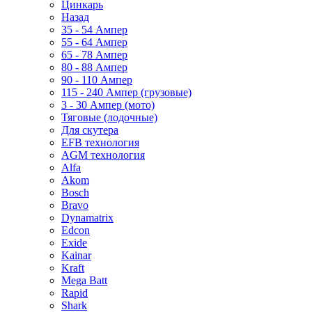
Цинкарь
Назад
35 - 54 Ампер
55 - 64 Ампер
65 - 78 Ампер
80 - 88 Ампер
90 - 110 Ампер
115 - 240 Ампер (грузовые)
3 - 30 Ампер (мото)
Тяговые (лодочные)
Для скутера
EFB технология
AGM технология
Alfa
Akom
Bosch
Bravo
Dynamatrix
Edcon
Exide
Kainar
Kraft
Mega Batt
Rapid
Shark