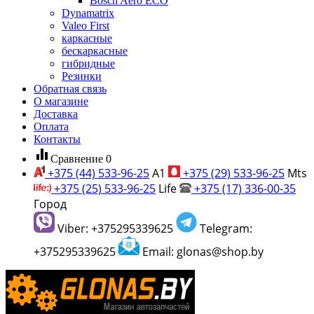
Bosch Aero ECO
Dynamatrix
Valeo First
каркасные
бескаркасные
гибридные
Резинки
Обратная связь
О магазине
Доставка
Оплата
Контакты
equalizer
Сравнение
0
+375 (44) 533-96-25
A1
+375 (29) 533-96-25
Mts
+375 (25) 533-96-25
Life
+375 (17) 336-00-35
Город
Viber: +375295339625
Telegram:
+375295339625
Email: glonas@shop.by