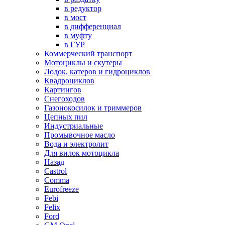
в редуктор
в мост
в дифференциал
в муфту
в ГУР
Коммерческий транспорт
Мотоциклы и скутеры
Лодок, катеров и гидроциклов
Квадроциклов
Картингов
Снегоходов
Газонокосилок и триммеров
Цепных пил
Индустриальные
Промывочное масло
Вода и электролит
Для вилок мотоцикла
Назад
Castrol
Comma
Eurofreeze
Febi
Felix
Ford