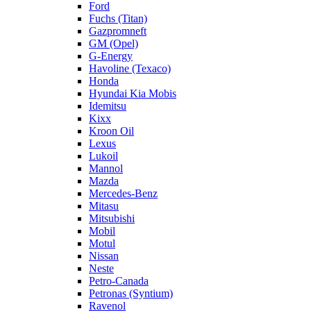
Ford
Fuchs (Titan)
Gazpromneft
GM (Opel)
G-Energy
Havoline (Texaco)
Honda
Hyundai Kia Mobis
Idemitsu
Kixx
Kroon Oil
Lexus
Lukoil
Mannol
Mazda
Mercedes-Benz
Mitasu
Mitsubishi
Mobil
Motul
Nissan
Neste
Petro-Canada
Petronas (Syntium)
Ravenol