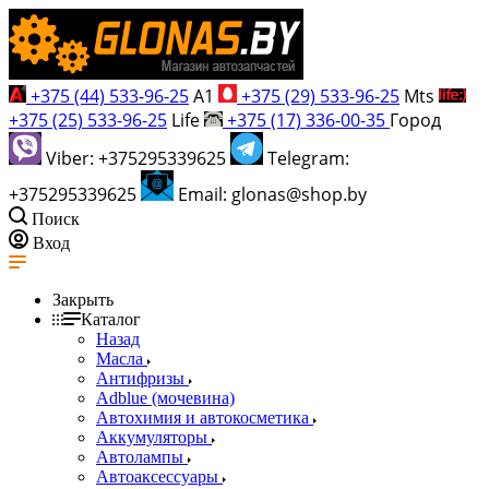
+375 (44) 533-96-25
A1
+375 (29) 533-96-25
Mts
+375 (25) 533-96-25
Life
+375 (17) 336-00-35
Город
Viber: +375295339625
Telegram:
+375295339625
Email: glonas@shop.by
Поиск
Вход
Закрыть
Каталог
Назад
Масла
Антифризы
Adblue (мочевина)
Автохимия и автокосметика
Аккумуляторы
Автолампы
Автоаксессуары