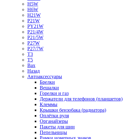
H5W
H6W
H21W
P21W
PY21W
P21/4W
P21/5W
P27W
P27/7W
T3
T5
Bax
Назад
Автоаксессуары
Брелки
Вешалки
Горелки и газ
Держатели для телефонов (планшетов)
Клеммы
Крышки бензобака (радиатора)
Оплётки руля
Органайзеры
Пакеты для шин
Пепельницы
Рамки номерных знаков