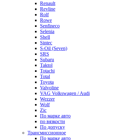
Renault
Revline
Rolf
Rowe
Senfineco
Selenia
Shell
Sintec
S-Oil (Seven)
SRS
Subaru
Taktol
Totachi
Total
Toyota
Valvoline
VAG Volkswagen / Audi
Wezzer
Wolf
Zic
По марке авто
по вязкости
По допуску
Трансмиссионное
По марке авто