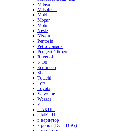
Mitasu
Mitsubishi
Mobil
Mopar
Motul
Neste
Nissan
Pentosin
Petro-Canada
Peugeot Citroen
Ravenol
S-Oil
Senfineco
Shell
Totachi
Total
Toyota
Valvoline
Wezzer
Zic
в АКПП
в МКПП
в вариатор
в робот (DCT DSG)
в раздатку