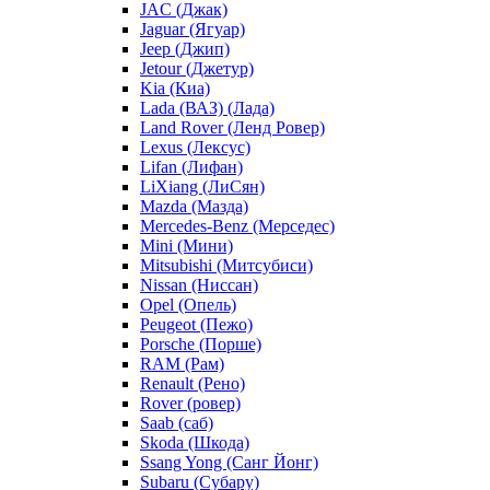
JAC (Джак)
Jaguar (Ягуар)
Jeep (Джип)
Jetour (Джетур)
Kia (Киа)
Lada (ВАЗ) (Лада)
Land Rover (Ленд Ровер)
Lexus (Лексус)
Lifan (Лифан)
LiXiang (ЛиСян)
Mazda (Мазда)
Mercedes-Benz (Мерседес)
Mini (Мини)
Mitsubishi (Митсубиси)
Nissan (Ниссан)
Opel (Опель)
Peugeot (Пежо)
Porsche (Порше)
RAM (Рам)
Renault (Рено)
Rover (ровер)
Saab (саб)
Skoda (Шкода)
Ssang Yong (Санг Йонг)
Subaru (Субару)