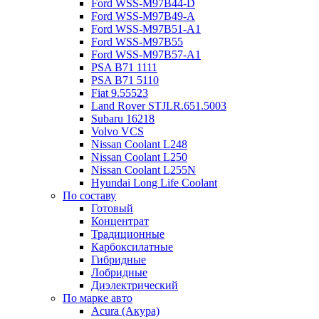
Ford WSS-M97B44-D
Ford WSS-M97B49-A
Ford WSS-M97B51-A1
Ford WSS-M97B55
Ford WSS-M97B57-A1
PSA B71 1111
PSA B71 5110
Fiat 9.55523
Land Rover STJLR.651.5003
Subaru 16218
Volvo VCS
Nissan Coolant L248
Nissan Coolant L250
Nissan Coolant L255N
Hyundai Long Life Coolant
По составу
Готовый
Концентрат
Традиционные
Карбоксилатные
Гибридные
Лобридные
Диэлектрический
По марке авто
Acura (Акура)