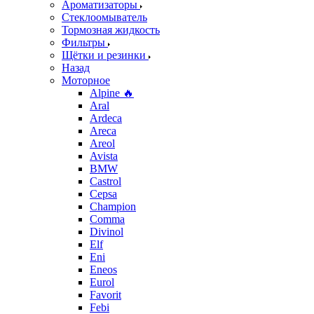
Ароматизаторы
Стеклоомыватель
Тормозная жидкость
Фильтры
Щётки и резинки
Назад
Моторное
Alpine 🔥
Aral
Ardeca
Areca
Areol
Avista
BMW
Castrol
Cepsa
Champion
Comma
Divinol
Elf
Eni
Eneos
Eurol
Favorit
Febi