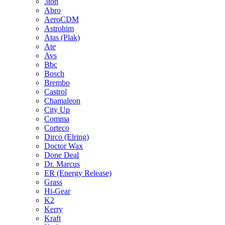
3ton
Abro
AeroCDM
Astrohim
Atas (Plak)
Ate
Avs
Bbc
Bosch
Brembo
Castrol
Chamaleon
City Up
Comma
Corteco
Dirco (Elring)
Doctor Wax
Done Deal
Dr. Marcus
ER (Energy Release)
Grass
Hi-Gear
K2
Kerry
Kraft