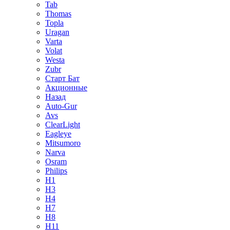
Tab
Thomas
Topla
Uragan
Varta
Volat
Westa
Zubr
Старт Бат
Акционные
Назад
Auto-Gur
Avs
ClearLight
Eagleye
Mitsumoro
Narva
Osram
Philips
H1
H3
H4
H7
H8
H11