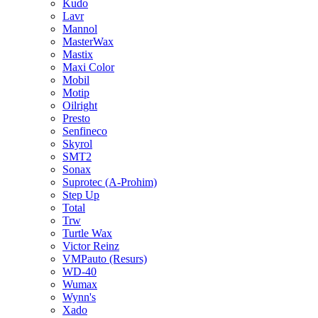
Kudo
Lavr
Mannol
MasterWax
Mastix
Maxi Color
Mobil
Motip
Oilright
Presto
Senfineco
Skyrol
SMT2
Sonax
Suprotec (A-Prohim)
Step Up
Total
Trw
Turtle Wax
Victor Reinz
VMPauto (Resurs)
WD-40
Wumax
Wynn's
Xado