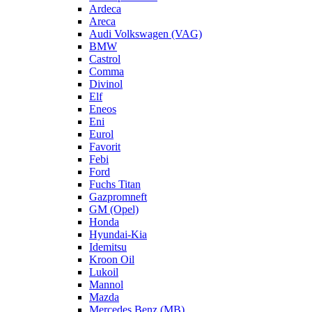
Ardeca
Areca
Audi Volkswagen (VAG)
BMW
Castrol
Comma
Divinol
Elf
Eneos
Eni
Eurol
Favorit
Febi
Ford
Fuchs Titan
Gazpromneft
GM (Opel)
Honda
Hyundai-Kia
Idemitsu
Kroon Oil
Lukoil
Mannol
Mazda
Mercedes Benz (MB)