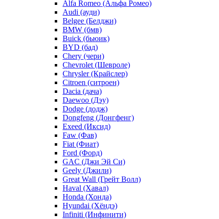
Alfa Romeo (Альфа Ромео)
Audi (ауди)
Belgee (Белджи)
BMW (бмв)
Buick (бьюик)
BYD (бад)
Chery (чери)
Chevrolet (Шевроле)
Chrysler (Крайслер)
Citroen (ситроен)
Dacia (дача)
Daewoo (Дэу)
Dodge (додж)
Dongfeng (Донгфенг)
Exeed (Иксид)
Faw (Фав)
Fiat (Фиат)
Ford (Форд)
GAC (Джи Эй Си)
Geely (Джили)
Great Wall (Грейт Волл)
Haval (Хавал)
Honda (Хонда)
Hyundai (Хёндэ)
Infiniti (Инфинити)