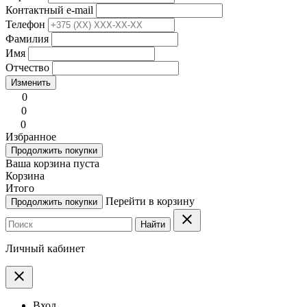
Контактный e-mail
Телефон
Фамилия
Имя
Отчество
Изменить
0
0
0
Избранное
Продолжить покупки
Ваша корзина пуста
Корзина
Итого
Перейти в корзину
Продолжить покупки
clear
Найти
Личный кабинет
clear
Вход