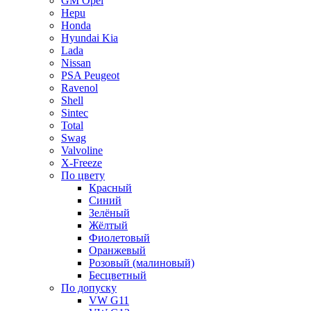
GM Opel
Hepu
Honda
Hyundai Kia
Lada
Nissan
PSA Peugeot
Ravenol
Shell
Sintec
Total
Swag
Valvoline
X-Freeze
По цвету
Красный
Синий
Зелёный
Жёлтый
Фиолетовый
Оранжевый
Розовый (малиновый)
Бесцветный
По допуску
VW G11