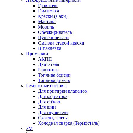
Лакокрасочные материалы
Гравитекс
Грунтовка
Краски (Лаки)
Мастика
Мовиль
Обезжириватель
Пушечное сало
Смывка старой краски
Шпаклёвка
Промывки
АКПП
Двигателя
Радиатора
Топлива бензин
Топлива дизель
Ремонтные составы
Для притирки клапанов
Для радиатора
Для стёкол
Для шин
Для глушителя
Скотчи, ленты
Холодная сварка (Термосталь)
3M