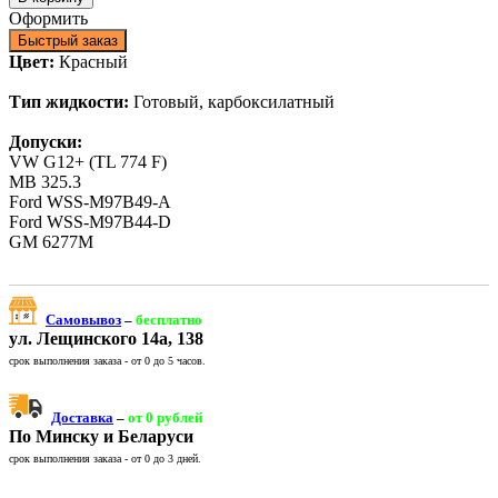
Оформить
Быстрый заказ
Цвет:
Красный
Тип жидкости:
Готовый, карбоксилатный
Допуски:
VW G12+ (TL 774 F)
MB 325.3
Ford WSS-M97B49-A
Ford WSS-M97B44-D
GM 6277M
Самовывоз
–
бесплатно
ул. Лещинского 14а, 138
срок выполнения заказа - от 0 до 5 часов.
Доставка
–
от 0 рублей
По Минску и Беларуси
срок выполнения заказа - от 0 до 3 дней.