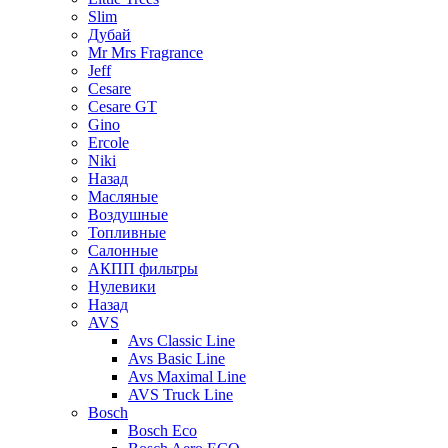
Slim
Дубай
Mr Mrs Fragrance
Jeff
Cesare
Cesare GT
Gino
Ercole
Niki
Назад
Масляные
Воздушные
Топливные
Салонные
АКПП фильтры
Нулевики
Назад
AVS
Avs Classic Line
Avs Basic Line
Avs Maximal Line
AVS Truck Line
Bosch
Bosch Eco