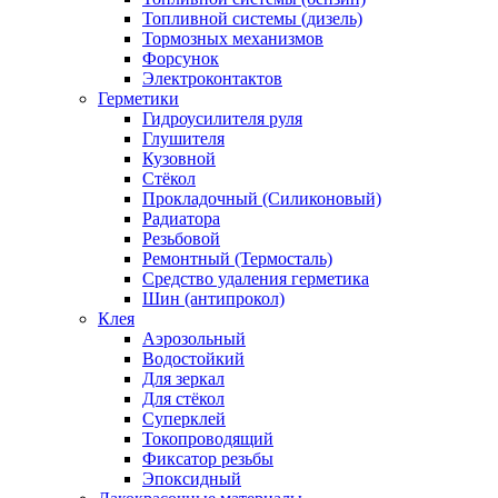
Топливной системы (дизель)
Тормозных механизмов
Форсунок
Электроконтактов
Герметики
Гидроусилителя руля
Глушителя
Кузовной
Стёкол
Прокладочный (Силиконовый)
Радиатора
Резьбовой
Ремонтный (Термосталь)
Средство удаления герметика
Шин (антипрокол)
Клея
Аэрозольный
Водостойкий
Для зеркал
Для стёкол
Суперклей
Токопроводящий
Фиксатор резьбы
Эпоксидный