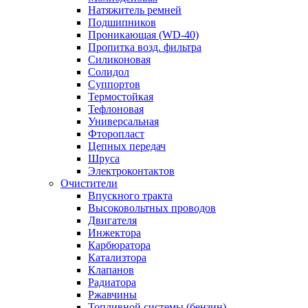
Натяжитель ремней
Подшипников
Проникающая (WD-40)
Пропитка возд. фильтра
Силиконовая
Солидол
Суппортов
Термостойкая
Тефлоновая
Универсальная
Фторопласт
Цепных передач
Шруса
Электроконтактов
Очистители
Впускного тракта
Высоковольтных проводов
Двигателя
Инжектора
Карбюратора
Катализтора
Клапанов
Радиатора
Ржавчины
Топливной системы (бензин)