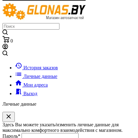
0
history
История заказов
list
Личные данные
home
Мои адреса
meeting_room
Выход
Личные данные
clear
Здесь Вы можете указать/изменить личные данные для
максимально комфортного взаимодействия с магазином.
Пароль
*