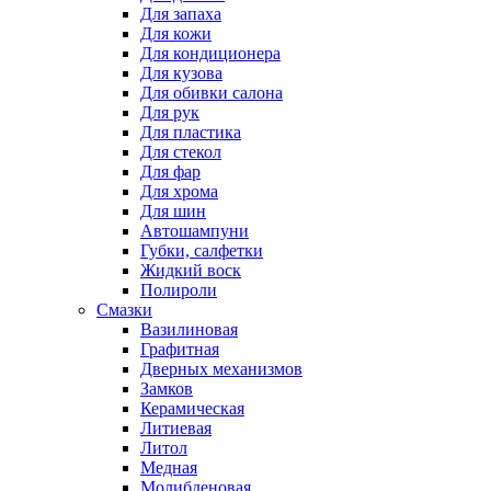
Для запаха
Для кожи
Для кондиционера
Для кузова
Для обивки салона
Для рук
Для пластика
Для стекол
Для фар
Для хрома
Для шин
Автошампуни
Губки, салфетки
Жидкий воск
Полироли
Смазки
Вазилиновая
Графитная
Дверных механизмов
Замков
Керамическая
Литиевая
Литол
Медная
Молибденовая