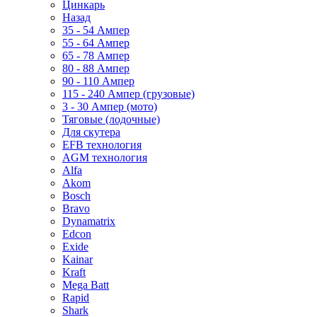
Цинкарь
Назад
35 - 54 Ампер
55 - 64 Ампер
65 - 78 Ампер
80 - 88 Ампер
90 - 110 Ампер
115 - 240 Ампер (грузовые)
3 - 30 Ампер (мото)
Тяговые (лодочные)
Для скутера
EFB технология
AGM технология
Alfa
Akom
Bosch
Bravo
Dynamatrix
Edcon
Exide
Kainar
Kraft
Mega Batt
Rapid
Shark