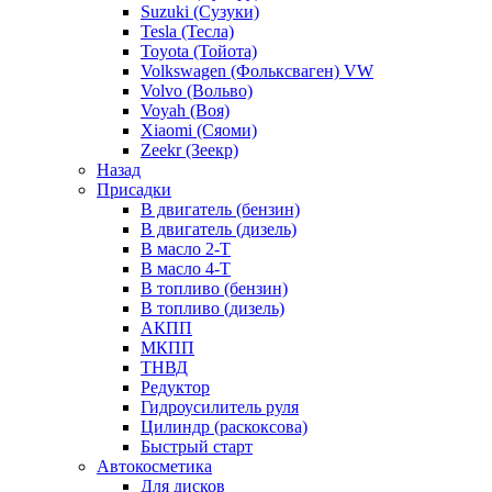
Suzuki (Сузуки)
Tesla (Тесла)
Toyota (Тойота)
Volkswagen (Фольксваген) VW
Volvo (Вольво)
Voyah (Воя)
Xiaomi (Сяоми)
Zeekr (Зеекр)
Назад
Присадки
В двигатель (бензин)
В двигатель (дизель)
В масло 2-Т
В масло 4-Т
В топливо (бензин)
В топливо (дизель)
АКПП
МКПП
ТНВД
Редуктор
Гидроусилитель руля
Цилиндр (раскоксова)
Быстрый старт
Автокосметика
Для дисков