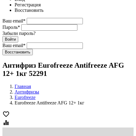
Регистрация
Восстановить
Ваш email
*
Пароль
*
Забыли пароль?
Войти
Ваш email
*
Воcстановить
Антифриз Eurofreeze Antifreeze AFG
12+ 1кг 52291
Главная
Антифризы
Eurofreeze
Eurofreeze Antifreeze AFG 12+ 1кг
favorite_border
equalizer