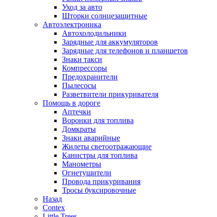
Уход за авто
Шторки солнцезащитные
Автоэлектроника
Автохолодильники
Зарядные для аккумуляторов
Зарядные для телефонов и планшетов
Знаки такси
Компрессоры
Предохранители
Пылесосы
Разветвители прикуривателя
Помощь в дороге
Аптечки
Воронки для топлива
Домкраты
Знаки аварийные
Жилеты светоотражающие
Канистры для топлива
Манометры
Огнетушители
Провода прикуривания
Тросы буксировочные
Назад
Contex
Little Trees