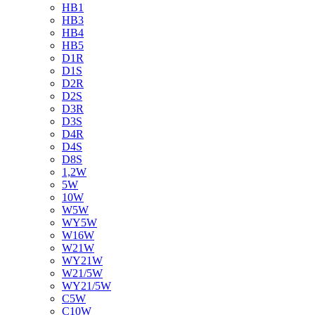
HB1
HB3
HB4
HB5
D1R
D1S
D2R
D2S
D3R
D3S
D4R
D4S
D8S
1,2W
5W
10W
W5W
WY5W
W16W
W21W
WY21W
W21/5W
WY21/5W
C5W
C10W