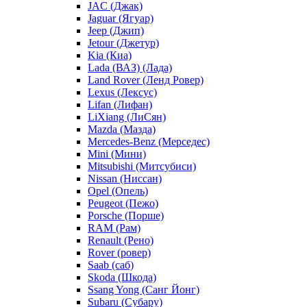
JAC (Джак)
Jaguar (Ягуар)
Jeep (Джип)
Jetour (Джетур)
Kia (Киа)
Lada (ВАЗ) (Лада)
Land Rover (Ленд Ровер)
Lexus (Лексус)
Lifan (Лифан)
LiXiang (ЛиСян)
Mazda (Мазда)
Mercedes-Benz (Мерседес)
Mini (Мини)
Mitsubishi (Митсубиси)
Nissan (Ниссан)
Opel (Опель)
Peugeot (Пежо)
Porsche (Порше)
RAM (Рам)
Renault (Рено)
Rover (ровер)
Saab (саб)
Skoda (Шкода)
Ssang Yong (Санг Йонг)
Subaru (Субару)