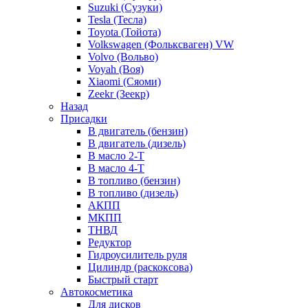
Suzuki (Сузуки)
Tesla (Тесла)
Toyota (Тойота)
Volkswagen (Фольксваген) VW
Volvo (Вольво)
Voyah (Воя)
Xiaomi (Сяоми)
Zeekr (Зеекр)
Назад
Присадки
В двигатель (бензин)
В двигатель (дизель)
В масло 2-Т
В масло 4-Т
В топливо (бензин)
В топливо (дизель)
АКПП
МКПП
ТНВД
Редуктор
Гидроусилитель руля
Цилиндр (раскоксова)
Быстрый старт
Автокосметика
Для дисков