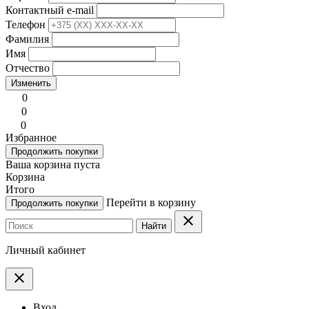
Контактный e-mail
Телефон
Фамилия
Имя
Отчество
Изменить
0
0
0
Избранное
Продолжить покупки
Ваша корзина пуста
Корзина
Итого
Перейти в корзину
Продолжить покупки
clear
Найти
Личный кабинет
clear
Вход