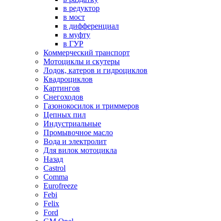
в редуктор
в мост
в дифференциал
в муфту
в ГУР
Коммерческий транспорт
Мотоциклы и скутеры
Лодок, катеров и гидроциклов
Квадроциклов
Картингов
Снегоходов
Газонокосилок и триммеров
Цепных пил
Индустриальные
Промывочное масло
Вода и электролит
Для вилок мотоцикла
Назад
Castrol
Comma
Eurofreeze
Febi
Felix
Ford