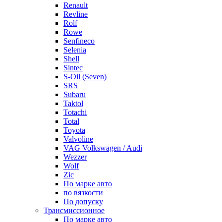
Renault
Revline
Rolf
Rowe
Senfineco
Selenia
Shell
Sintec
S-Oil (Seven)
SRS
Subaru
Taktol
Totachi
Total
Toyota
Valvoline
VAG Volkswagen / Audi
Wezzer
Wolf
Zic
По марке авто
по вязкости
По допуску
Трансмиссионное
По марке авто