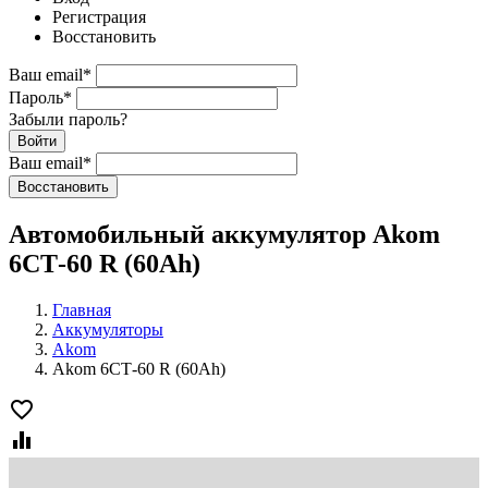
Регистрация
Восстановить
Ваш email
*
Пароль
*
Забыли пароль?
Войти
Ваш email
*
Воcстановить
Автомобильный аккумулятор Akom
6СТ-60 R (60Ah)
Главная
Аккумуляторы
Akom
Akom 6СТ-60 R (60Ah)
favorite_border
equalizer