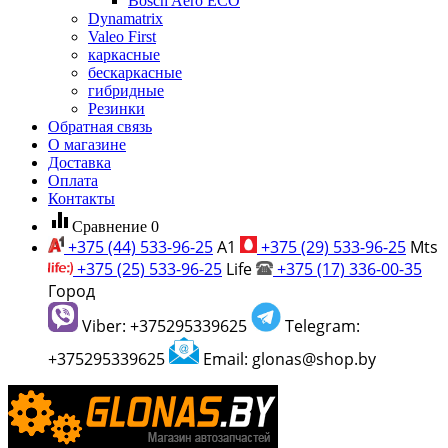
Bosch Aero ECO
Dynamatrix
Valeo First
каркасные
бескаркасные
гибридные
Резинки
Обратная связь
О магазине
Доставка
Оплата
Контакты
equalizer
Сравнение
0
+375 (44) 533-96-25
A1
+375 (29) 533-96-25
Mts
+375 (25) 533-96-25
Life
+375 (17) 336-00-35
Город
Viber: +375295339625
Telegram:
+375295339625
Email: glonas@shop.by