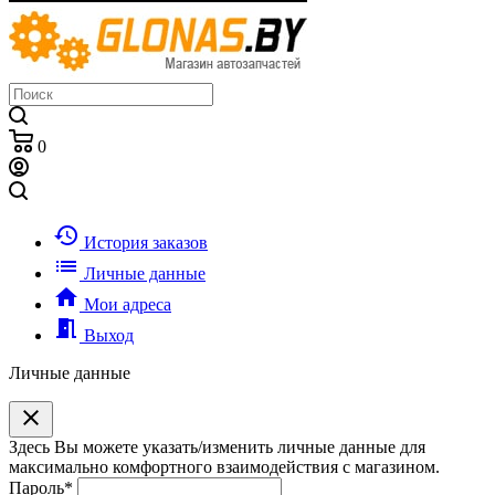
0
history
История заказов
list
Личные данные
home
Мои адреса
meeting_room
Выход
Личные данные
clear
Здесь Вы можете указать/изменить личные данные для
максимально комфортного взаимодействия с магазином.
Пароль
*