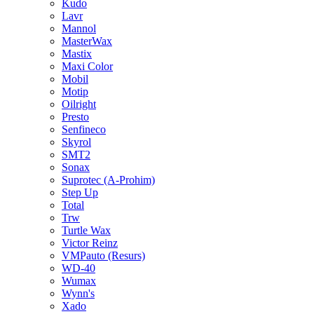
Kudo
Lavr
Mannol
MasterWax
Mastix
Maxi Color
Mobil
Motip
Oilright
Presto
Senfineco
Skyrol
SMT2
Sonax
Suprotec (A-Prohim)
Step Up
Total
Trw
Turtle Wax
Victor Reinz
VMPauto (Resurs)
WD-40
Wumax
Wynn's
Xado