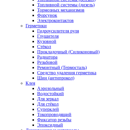
Топливной системы (дизель)
Тормозных механизмов
Форсунок
Электроконтактов
Герметики
Гидроусилителя руля
Глушителя
Кузовной
Стёкол
Прокладочный (Силиконовый)
Радиатора
Резьбовой
Ремонтный (Термосталь)
Средство удаления герметика
Шин (антипрокол)
Клея
Аэрозольный
Водостойкий
Для зеркал
Для стёкол
Суперклей
Токопроводящий
Фиксатор резьбы
Эпоксидный