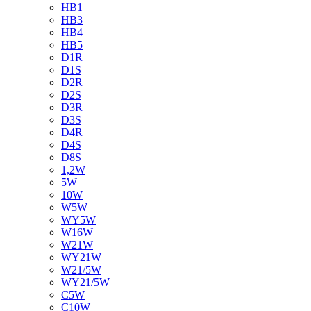
HB1
HB3
HB4
HB5
D1R
D1S
D2R
D2S
D3R
D3S
D4R
D4S
D8S
1,2W
5W
10W
W5W
WY5W
W16W
W21W
WY21W
W21/5W
WY21/5W
C5W
C10W