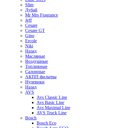
Slim
Дубай
Mr Mrs Fragrance
Jeff
Cesare
Cesare GT
Gino
Ercole
Niki
Назад
Масляные
Воздушные
Топливные
Салонные
АКПП фильтры
Нулевики
Назад
AVS
Avs Classic Line
Avs Basic Line
Avs Maximal Line
AVS Truck Line
Bosch
Bosch Eco