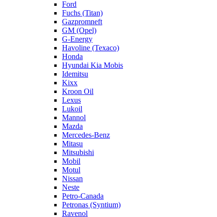
Ford
Fuchs (Titan)
Gazpromneft
GM (Opel)
G-Energy
Havoline (Texaco)
Honda
Hyundai Kia Mobis
Idemitsu
Kixx
Kroon Oil
Lexus
Lukoil
Mannol
Mazda
Mercedes-Benz
Mitasu
Mitsubishi
Mobil
Motul
Nissan
Neste
Petro-Canada
Petronas (Syntium)
Ravenol