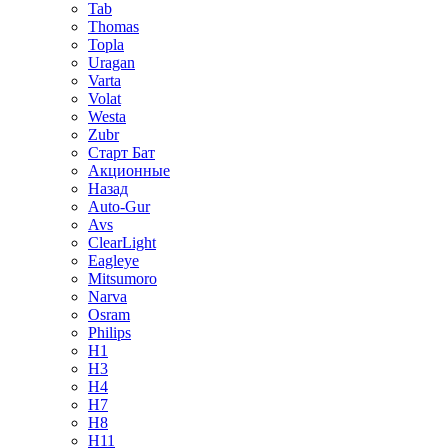
Tab
Thomas
Topla
Uragan
Varta
Volat
Westa
Zubr
Старт Бат
Акционные
Назад
Auto-Gur
Avs
ClearLight
Eagleye
Mitsumoro
Narva
Osram
Philips
H1
H3
H4
H7
H8
H11