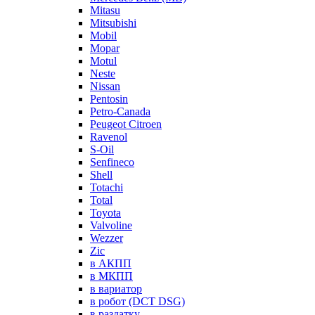
Mitasu
Mitsubishi
Mobil
Mopar
Motul
Neste
Nissan
Pentosin
Petro-Canada
Peugeot Citroen
Ravenol
S-Oil
Senfineco
Shell
Totachi
Total
Toyota
Valvoline
Wezzer
Zic
в АКПП
в МКПП
в вариатор
в робот (DCT DSG)
в раздатку