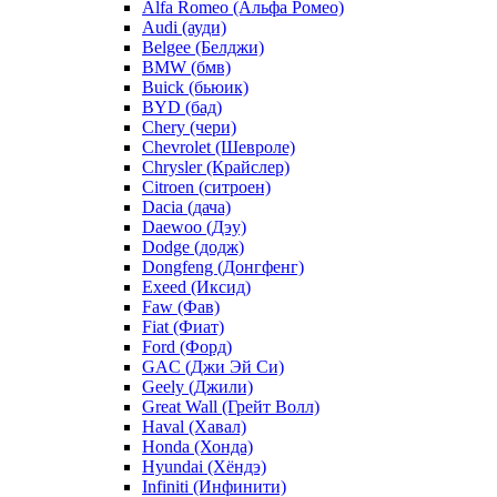
Alfa Romeo (Альфа Ромео)
Audi (ауди)
Belgee (Белджи)
BMW (бмв)
Buick (бьюик)
BYD (бад)
Chery (чери)
Chevrolet (Шевроле)
Chrysler (Крайслер)
Citroen (ситроен)
Dacia (дача)
Daewoo (Дэу)
Dodge (додж)
Dongfeng (Донгфенг)
Exeed (Иксид)
Faw (Фав)
Fiat (Фиат)
Ford (Форд)
GAC (Джи Эй Си)
Geely (Джили)
Great Wall (Грейт Волл)
Haval (Хавал)
Honda (Хонда)
Hyundai (Хёндэ)
Infiniti (Инфинити)