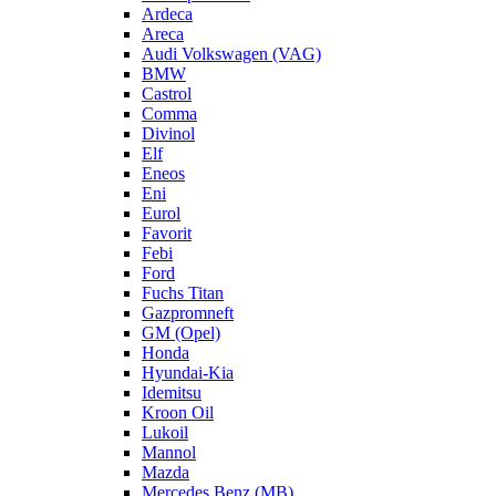
Ardeca
Areca
Audi Volkswagen (VAG)
BMW
Castrol
Comma
Divinol
Elf
Eneos
Eni
Eurol
Favorit
Febi
Ford
Fuchs Titan
Gazpromneft
GM (Opel)
Honda
Hyundai-Kia
Idemitsu
Kroon Oil
Lukoil
Mannol
Mazda
Mercedes Benz (MB)