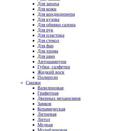
Для запаха
Для кожи
Для кондиционера
Для кузова
Для обивки салона
Для рук
Для пластика
Для стекол
Для фар
Для хрома
Для шин
Автошампуни
Губки, салфетки
Жидкий воск
Полироли
Смазки
Вазилиновая
Графитная
Дверных механизмов
Замков
Керамическая
Литиевая
Литол
Медная
Молибденовая