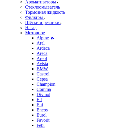
Ароматизаторы
Стеклоомыватель
Тормозная жидкость
Фильтры
Щётки и резинки
Назад
Моторное
Alpine 🔥
Aral
Ardeca
Areca
Areol
Avista
BMW
Castrol
Cepsa
Champion
Comma
Divinol
Elf
Eni
Eneos
Eurol
Favorit
Febi