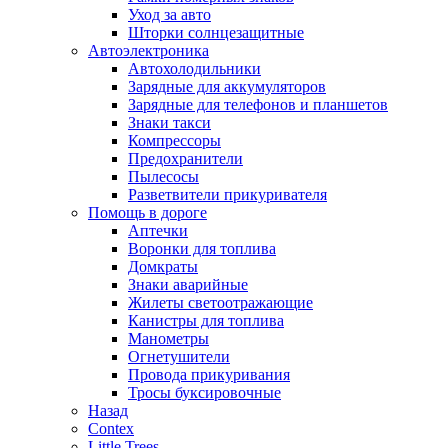
Уход за авто
Шторки солнцезащитные
Автоэлектроника
Автохолодильники
Зарядные для аккумуляторов
Зарядные для телефонов и планшетов
Знаки такси
Компрессоры
Предохранители
Пылесосы
Разветвители прикуривателя
Помощь в дороге
Аптечки
Воронки для топлива
Домкраты
Знаки аварийные
Жилеты светоотражающие
Канистры для топлива
Манометры
Огнетушители
Провода прикуривания
Тросы буксировочные
Назад
Contex
Little Trees