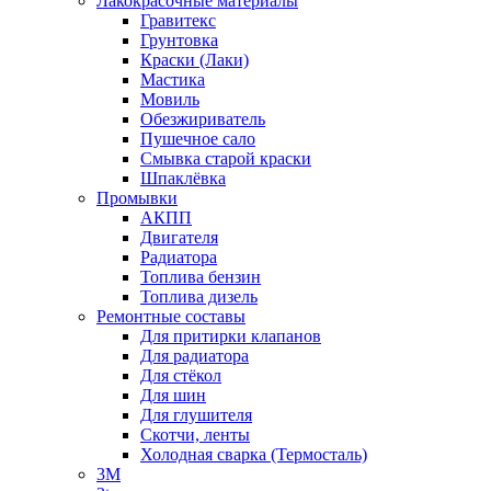
Лакокрасочные материалы
Гравитекс
Грунтовка
Краски (Лаки)
Мастика
Мовиль
Обезжириватель
Пушечное сало
Смывка старой краски
Шпаклёвка
Промывки
АКПП
Двигателя
Радиатора
Топлива бензин
Топлива дизель
Ремонтные составы
Для притирки клапанов
Для радиатора
Для стёкол
Для шин
Для глушителя
Скотчи, ленты
Холодная сварка (Термосталь)
3M