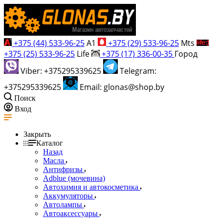
+375 (44) 533-96-25
A1
+375 (29) 533-96-25
Mts
+375 (25) 533-96-25
Life
+375 (17) 336-00-35
Город
Viber: +375295339625
Telegram:
+375295339625
Email: glonas@shop.by
Поиск
Вход
Закрыть
Каталог
Назад
Масла
Антифризы
Adblue (мочевина)
Автохимия и автокосметика
Аккумуляторы
Автолампы
Автоаксессуары