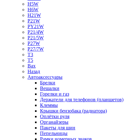
H5W
H6W
H21W
P21W
PY21W
P21/4W
P21/5W
P27W
P27/7W
T3
T5
Bax
Назад
Автоаксессуары
Брелки
Вешалки
Горелки и газ
Держатели для телефонов (планшетов)
Клеммы
Крышки бензобака (радиатора)
Оплётки руля
Органайзеры
Пакеты для шин
Пепельницы
Рамки номерных знаков