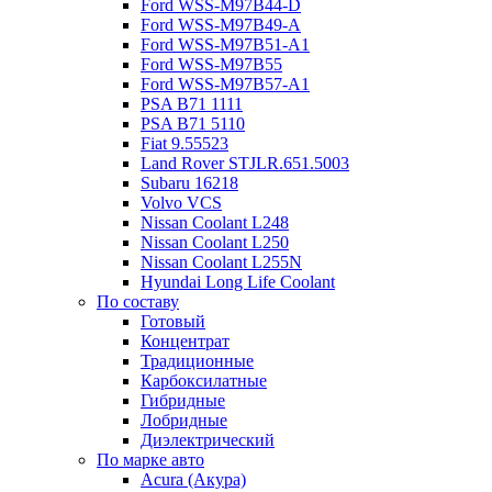
Ford WSS-M97B44-D
Ford WSS-M97B49-A
Ford WSS-M97B51-A1
Ford WSS-M97B55
Ford WSS-M97B57-A1
PSA B71 1111
PSA B71 5110
Fiat 9.55523
Land Rover STJLR.651.5003
Subaru 16218
Volvo VCS
Nissan Coolant L248
Nissan Coolant L250
Nissan Coolant L255N
Hyundai Long Life Coolant
По составу
Готовый
Концентрат
Традиционные
Карбоксилатные
Гибридные
Лобридные
Диэлектрический
По марке авто
Acura (Акура)