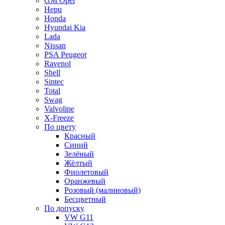
GM Opel
Hepu
Honda
Hyundai Kia
Lada
Nissan
PSA Peugeot
Ravenol
Shell
Sintec
Total
Swag
Valvoline
X-Freeze
По цвету
Красный
Синий
Зелёный
Жёлтый
Фиолетовый
Оранжевый
Розовый (малиновый)
Бесцветный
По допуску
VW G11