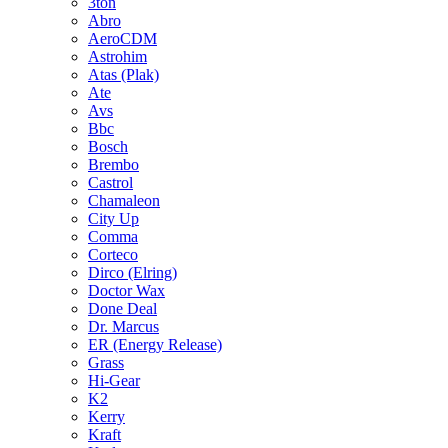
3ton
Abro
AeroCDM
Astrohim
Atas (Plak)
Ate
Avs
Bbc
Bosch
Brembo
Castrol
Chamaleon
City Up
Comma
Corteco
Dirco (Elring)
Doctor Wax
Done Deal
Dr. Marcus
ER (Energy Release)
Grass
Hi-Gear
K2
Kerry
Kraft