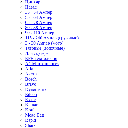
Цинкарь
Назад
35 - 54 Ампер
55 - 64 Ампер
65 - 78 Ампер
80 - 88 Ампер
90 - 110 Ампер
115 - 240 Ампер (грузовые)
3 - 30 Ампер (мото)
Тяговые (лодочные)
Для скутера
EFB технология
AGM технология
Alfa
Akom
Bosch
Bravo
Dynamatrix
Edcon
Exide
Kainar
Kraft
Mega Batt
Rapid
Shark