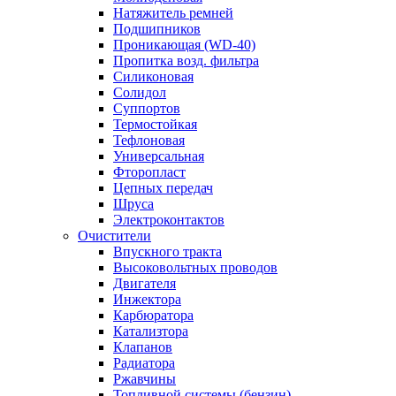
Натяжитель ремней
Подшипников
Проникающая (WD-40)
Пропитка возд. фильтра
Силиконовая
Солидол
Суппортов
Термостойкая
Тефлоновая
Универсальная
Фторопласт
Цепных передач
Шруса
Электроконтактов
Очистители
Впускного тракта
Высоковольтных проводов
Двигателя
Инжектора
Карбюратора
Катализтора
Клапанов
Радиатора
Ржавчины
Топливной системы (бензин)