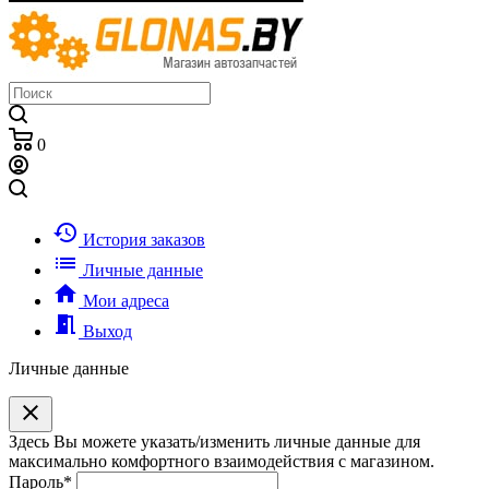
0
history
История заказов
list
Личные данные
home
Мои адреса
meeting_room
Выход
Личные данные
clear
Здесь Вы можете указать/изменить личные данные для
максимально комфортного взаимодействия с магазином.
Пароль
*