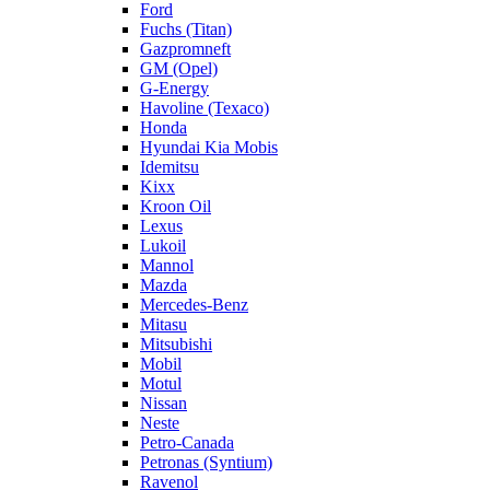
Ford
Fuchs (Titan)
Gazpromneft
GM (Opel)
G-Energy
Havoline (Texaco)
Honda
Hyundai Kia Mobis
Idemitsu
Kixx
Kroon Oil
Lexus
Lukoil
Mannol
Mazda
Mercedes-Benz
Mitasu
Mitsubishi
Mobil
Motul
Nissan
Neste
Petro-Canada
Petronas (Syntium)
Ravenol