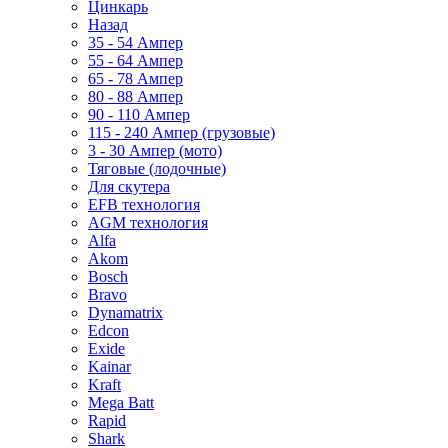
Цинкарь
Назад
35 - 54 Ампер
55 - 64 Ампер
65 - 78 Ампер
80 - 88 Ампер
90 - 110 Ампер
115 - 240 Ампер (грузовые)
3 - 30 Ампер (мото)
Тяговые (лодочные)
Для скутера
EFB технология
AGM технология
Alfa
Akom
Bosch
Bravo
Dynamatrix
Edcon
Exide
Kainar
Kraft
Mega Batt
Rapid
Shark