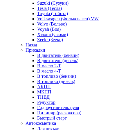
Suzuki (Сузуки)
Tesla (Тесла)
Toyota (Тойота)
Volkswagen (Фольксваген) VW
Volvo (Вольво)
Voyah (Воя)
Xiaomi (Сяоми)
Zeekr (Зеекр)
Назад
Присадки
В двигатель (бензин)
В двигатель (дизель)
В масло 2-Т
В масло 4-Т
В топливо (бензин)
В топливо (дизель)
АКПП
МКПП
ТНВД
Редуктор
Гидроусилитель руля
Цилиндр (раскоксова)
Быстрый старт
Автокосметика
Для дисков