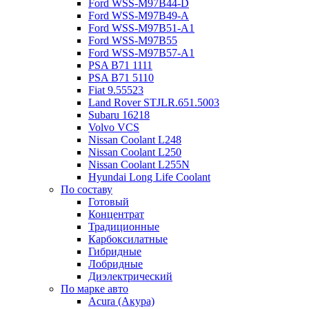
Ford WSS-M97B44-D
Ford WSS-M97B49-A
Ford WSS-M97B51-A1
Ford WSS-M97B55
Ford WSS-M97B57-A1
PSA B71 1111
PSA B71 5110
Fiat 9.55523
Land Rover STJLR.651.5003
Subaru 16218
Volvo VCS
Nissan Coolant L248
Nissan Coolant L250
Nissan Coolant L255N
Hyundai Long Life Coolant
По составу
Готовый
Концентрат
Традиционные
Карбоксилатные
Гибридные
Лобридные
Диэлектрический
По марке авто
Acura (Акура)