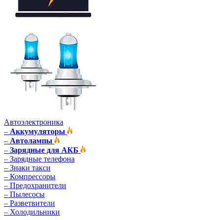
А
втоэлектроника
–
Аккумуляторы
–
Автолампы
–
Зарядные для АКБ
–
Зарядные телефона
–
Знаки такси
–
Компрессоры
–
Предохранители
–
Пылесосы
–
Разветвители
–
Холодильники