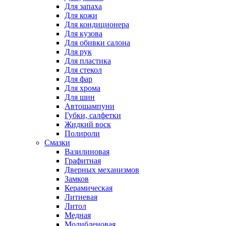
Для запаха
Для кожи
Для кондиционера
Для кузова
Для обивки салона
Для рук
Для пластика
Для стекол
Для фар
Для хрома
Для шин
Автошампуни
Губки, салфетки
Жидкий воск
Полироли
Смазки
Вазилиновая
Графитная
Дверных механизмов
Замков
Керамическая
Литиевая
Литол
Медная
Молибденовая