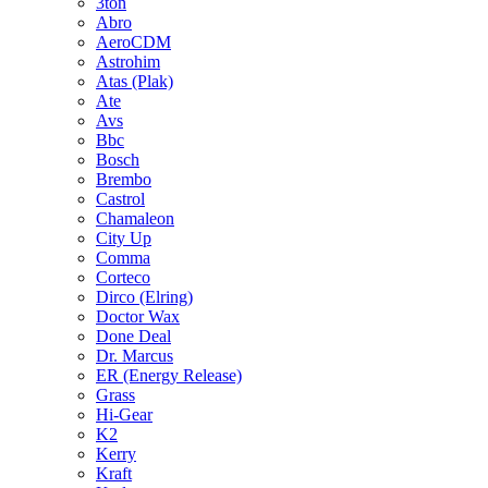
3ton
Abro
AeroCDM
Astrohim
Atas (Plak)
Ate
Avs
Bbc
Bosch
Brembo
Castrol
Chamaleon
City Up
Comma
Corteco
Dirco (Elring)
Doctor Wax
Done Deal
Dr. Marcus
ER (Energy Release)
Grass
Hi-Gear
K2
Kerry
Kraft