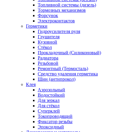
Топливной системы (дизель)
Тормозных механизмов
Форсунок
Электроконтактов
Герметики
Гидроусилителя руля
Глушителя
Кузовной
Стёкол
Прокладочный (Силиконовый)
Радиатора
Резьбовой
Ремонтный (Термосталь)
Средство удаления герметика
Шин (антипрокол)
Клея
Аэрозольный
Водостойкий
Для зеркал
Для стёкол
Суперклей
Токопроводящий
Фиксатор резьбы
Эпоксидный