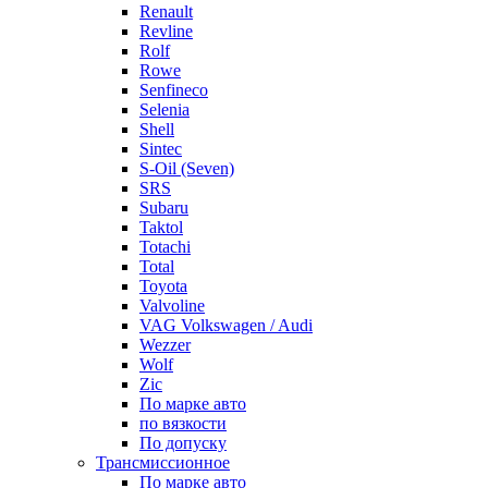
Renault
Revline
Rolf
Rowe
Senfineco
Selenia
Shell
Sintec
S-Oil (Seven)
SRS
Subaru
Taktol
Totachi
Total
Toyota
Valvoline
VAG Volkswagen / Audi
Wezzer
Wolf
Zic
По марке авто
по вязкости
По допуску
Трансмиссионное
По марке авто