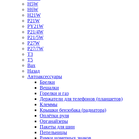
H5W
H6W
H21W
P21W
PY21W
P21/4W
P21/5W
P27W
P27/7W
T3
T5
Bax
Назад
Автоаксессуары
Брелки
Вешалки
Горелки и газ
Держатели для телефонов (планшетов)
Клеммы
Крышки бензобака (радиатора)
Оплётки руля
Органайзеры
Пакеты для шин
Пепельницы
Рамки номерных знаков