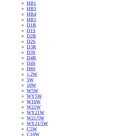
HB1
HB3
HB4
HB5
D1R
D1S
D2R
D2S
D3R
D3S
D4R
D4S
D8S
1,2W
5W
10W
W5W
WY5W
W16W
W21W
WY21W
W21/5W
WY21/5W
C5W
C10W