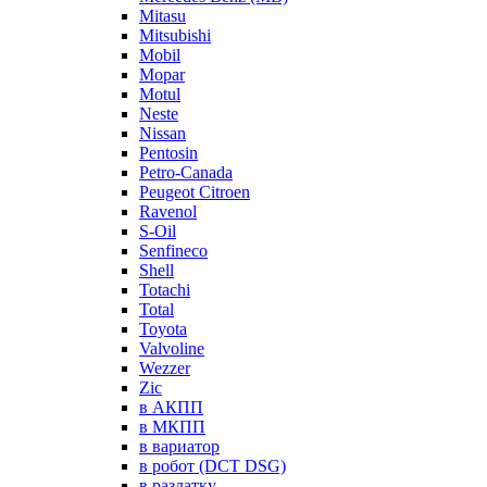
Mitasu
Mitsubishi
Mobil
Mopar
Motul
Neste
Nissan
Pentosin
Petro-Canada
Peugeot Citroen
Ravenol
S-Oil
Senfineco
Shell
Totachi
Total
Toyota
Valvoline
Wezzer
Zic
в АКПП
в МКПП
в вариатор
в робот (DCT DSG)
в раздатку