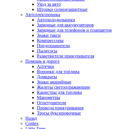
Уход за авто
Шторки солнцезащитные
Автоэлектроника
Автохолодильники
Зарядные для аккумуляторов
Зарядные для телефонов и планшетов
Знаки такси
Компрессоры
Предохранители
Пылесосы
Разветвители прикуривателя
Помощь в дороге
Аптечки
Воронки для топлива
Домкраты
Знаки аварийные
Жилеты светоотражающие
Канистры для топлива
Манометры
Огнетушители
Провода прикуривания
Тросы буксировочные
Назад
Contex
Little Trees