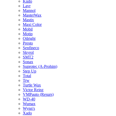
Kudo
Lavr
Mannol
MasterWax
Mastix
Maxi Color
Mobil
Motip
Oilright
Presto
Senfineco
Skyrol
SMT2
Sonax
Suprotec (A-Prohim)
Step Up
Total
Trw
Turtle Wax
Victor Reinz
VMPauto (Resurs)
WD-40
Wumax
Wynn's
Xado