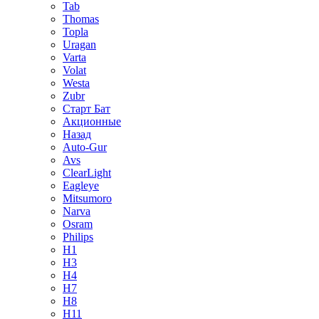
Tab
Thomas
Topla
Uragan
Varta
Volat
Westa
Zubr
Старт Бат
Акционные
Назад
Auto-Gur
Avs
ClearLight
Eagleye
Mitsumoro
Narva
Osram
Philips
H1
H3
H4
H7
H8
H11