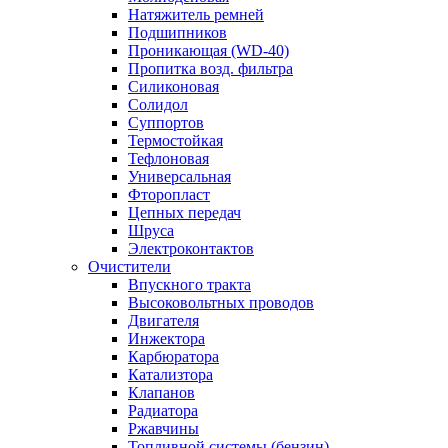
Натяжитель ремней
Подшипников
Проникающая (WD-40)
Пропитка возд. фильтра
Силиконовая
Солидол
Суппортов
Термостойкая
Тефлоновая
Универсальная
Фторопласт
Цепных передач
Шруса
Электроконтактов
Очистители
Впускного тракта
Высоковольтных проводов
Двигателя
Инжектора
Карбюратора
Катализтора
Клапанов
Радиатора
Ржавчины
Топливной системы (бензин)