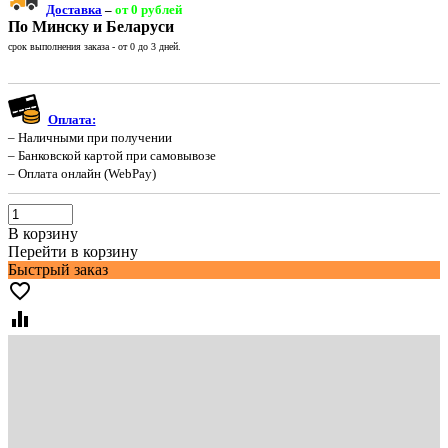
Доставка
–
от 0 рублей
По Минску и Беларуси
срок выполнения заказа - от 0 до 3 дней.
Оплата:
– Наличными при получении
– Банковской картой при самовывозе
– Оплата онлайн (WebPay)
В корзину
Перейти в корзину
Быстрый заказ
favorite_border
equalizer