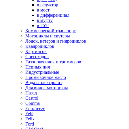
в редуктор
в мост
в дифференциал
в муфту
в ГУР
Коммерческий транспорт
Мотоциклы и скутеры
Лодок, катеров и гидроциклов
Квадроциклов
Картингов
Снегоходов
Газонокосилок и триммеров
Цепных пил
Индустриальные
Промывочное масло
Вода и электролит
Для вилок мотоцикла
Назад
Castrol
Comma
Eurofreeze
Febi
Felix
Ford