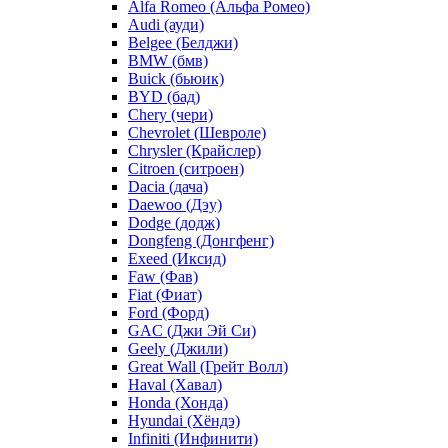
Alfa Romeo (Альфа Ромео)
Audi (ауди)
Belgee (Белджи)
BMW (бмв)
Buick (бьюик)
BYD (бад)
Chery (чери)
Chevrolet (Шевроле)
Chrysler (Крайслер)
Citroen (ситроен)
Dacia (дача)
Daewoo (Дэу)
Dodge (додж)
Dongfeng (Донгфенг)
Exeed (Иксид)
Faw (Фав)
Fiat (Фиат)
Ford (Форд)
GAC (Джи Эй Си)
Geely (Джили)
Great Wall (Грейт Волл)
Haval (Хавал)
Honda (Хонда)
Hyundai (Хёндэ)
Infiniti (Инфинити)