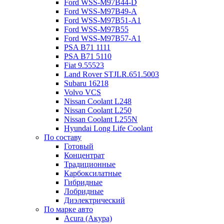
Ford WSS-M97B44-D
Ford WSS-M97B49-A
Ford WSS-M97B51-A1
Ford WSS-M97B55
Ford WSS-M97B57-A1
PSA B71 1111
PSA B71 5110
Fiat 9.55523
Land Rover STJLR.651.5003
Subaru 16218
Volvo VCS
Nissan Coolant L248
Nissan Coolant L250
Nissan Coolant L255N
Hyundai Long Life Coolant
По составу
Готовый
Концентрат
Традиционные
Карбоксилатные
Гибридные
Лобридные
Диэлектрический
По марке авто
Acura (Акура)