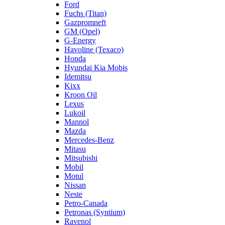
Ford
Fuchs (Titan)
Gazpromneft
GM (Opel)
G-Energy
Havoline (Texaco)
Honda
Hyundai Kia Mobis
Idemitsu
Kixx
Kroon Oil
Lexus
Lukoil
Mannol
Mazda
Mercedes-Benz
Mitasu
Mitsubishi
Mobil
Motul
Nissan
Neste
Petro-Canada
Petronas (Syntium)
Ravenol