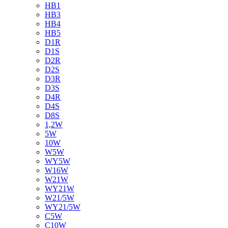
HB1
HB3
HB4
HB5
D1R
D1S
D2R
D2S
D3R
D3S
D4R
D4S
D8S
1,2W
5W
10W
W5W
WY5W
W16W
W21W
WY21W
W21/5W
WY21/5W
C5W
C10W