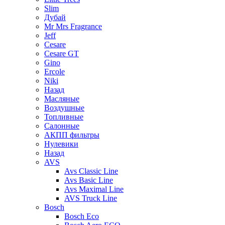
Slim
Дубай
Mr Mrs Fragrance
Jeff
Cesare
Cesare GT
Gino
Ercole
Niki
Назад
Масляные
Воздушные
Топливные
Салонные
АКПП фильтры
Нулевики
Назад
AVS
Avs Classic Line
Avs Basic Line
Avs Maximal Line
AVS Truck Line
Bosch
Bosch Eco