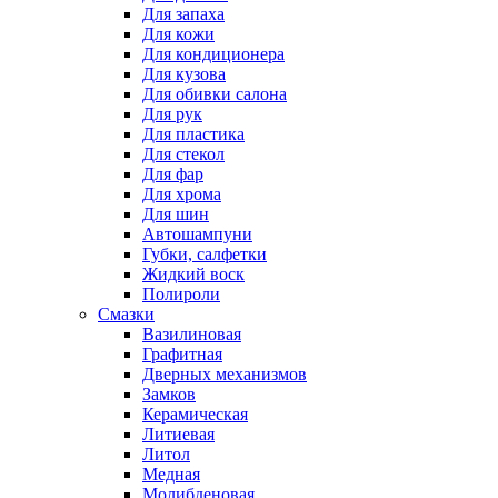
Для запаха
Для кожи
Для кондиционера
Для кузова
Для обивки салона
Для рук
Для пластика
Для стекол
Для фар
Для хрома
Для шин
Автошампуни
Губки, салфетки
Жидкий воск
Полироли
Смазки
Вазилиновая
Графитная
Дверных механизмов
Замков
Керамическая
Литиевая
Литол
Медная
Молибденовая