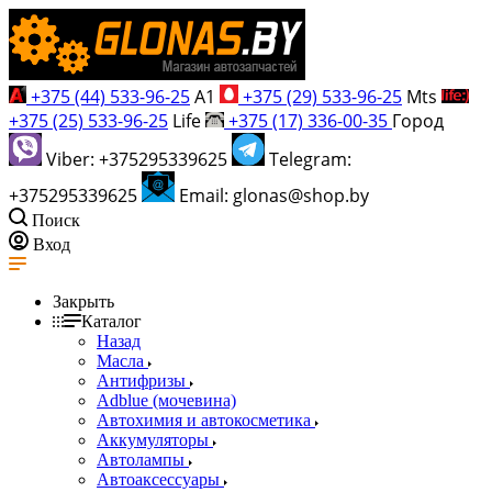
+375 (44) 533-96-25
A1
+375 (29) 533-96-25
Mts
+375 (25) 533-96-25
Life
+375 (17) 336-00-35
Город
Viber: +375295339625
Telegram:
+375295339625
Email: glonas@shop.by
Поиск
Вход
Закрыть
Каталог
Назад
Масла
Антифризы
Adblue (мочевина)
Автохимия и автокосметика
Аккумуляторы
Автолампы
Автоаксессуары