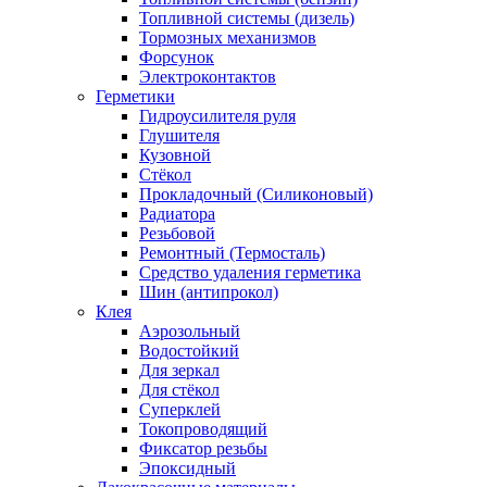
Топливной системы (дизель)
Тормозных механизмов
Форсунок
Электроконтактов
Герметики
Гидроусилителя руля
Глушителя
Кузовной
Стёкол
Прокладочный (Силиконовый)
Радиатора
Резьбовой
Ремонтный (Термосталь)
Средство удаления герметика
Шин (антипрокол)
Клея
Аэрозольный
Водостойкий
Для зеркал
Для стёкол
Суперклей
Токопроводящий
Фиксатор резьбы
Эпоксидный