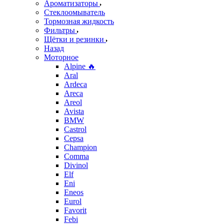
Ароматизаторы
Стеклоомыватель
Тормозная жидкость
Фильтры
Щётки и резинки
Назад
Моторное
Alpine 🔥
Aral
Ardeca
Areca
Areol
Avista
BMW
Castrol
Cepsa
Champion
Comma
Divinol
Elf
Eni
Eneos
Eurol
Favorit
Febi