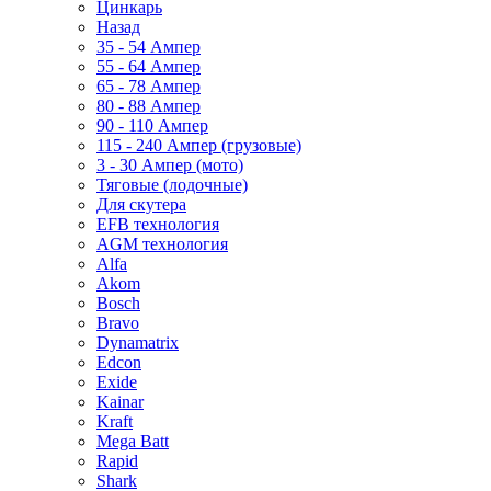
Цинкарь
Назад
35 - 54 Ампер
55 - 64 Ампер
65 - 78 Ампер
80 - 88 Ампер
90 - 110 Ампер
115 - 240 Ампер (грузовые)
3 - 30 Ампер (мото)
Тяговые (лодочные)
Для скутера
EFB технология
AGM технология
Alfa
Akom
Bosch
Bravo
Dynamatrix
Edcon
Exide
Kainar
Kraft
Mega Batt
Rapid
Shark