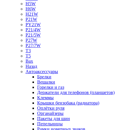
H5W
H6W
H21W
P21W
PY21W
P21/4W
P21/5W
P27W
P27/7W
T3
T5
Bax
Назад
Автоаксессуары
Брелки
Вешалки
Горелки и газ
Держатели для телефонов (планшетов)
Клеммы
Крышки бензобака (радиатора)
Оплётки руля
Органайзеры
Пакеты для шин
Пепельницы
Рамки номерных знаков