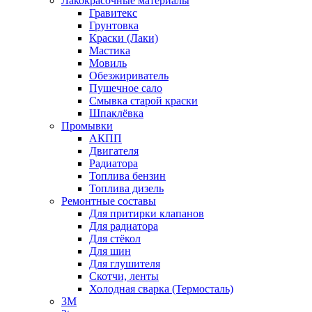
Лакокрасочные материалы
Гравитекс
Грунтовка
Краски (Лаки)
Мастика
Мовиль
Обезжириватель
Пушечное сало
Смывка старой краски
Шпаклёвка
Промывки
АКПП
Двигателя
Радиатора
Топлива бензин
Топлива дизель
Ремонтные составы
Для притирки клапанов
Для радиатора
Для стёкол
Для шин
Для глушителя
Скотчи, ленты
Холодная сварка (Термосталь)
3M