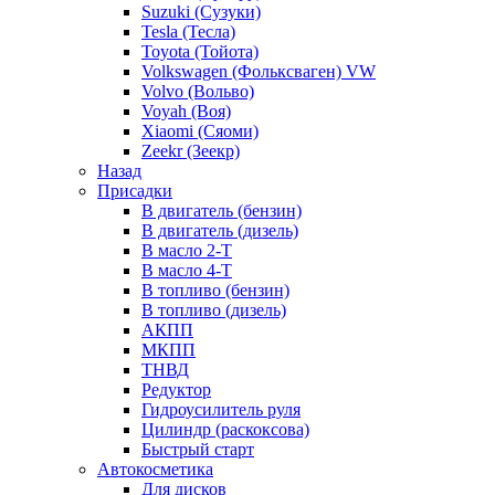
Suzuki (Сузуки)
Tesla (Тесла)
Toyota (Тойота)
Volkswagen (Фольксваген) VW
Volvo (Вольво)
Voyah (Воя)
Xiaomi (Сяоми)
Zeekr (Зеекр)
Назад
Присадки
В двигатель (бензин)
В двигатель (дизель)
В масло 2-Т
В масло 4-Т
В топливо (бензин)
В топливо (дизель)
АКПП
МКПП
ТНВД
Редуктор
Гидроусилитель руля
Цилиндр (раскоксова)
Быстрый старт
Автокосметика
Для дисков