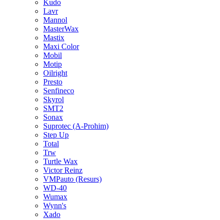
Kudo
Lavr
Mannol
MasterWax
Mastix
Maxi Color
Mobil
Motip
Oilright
Presto
Senfineco
Skyrol
SMT2
Sonax
Suprotec (A-Prohim)
Step Up
Total
Trw
Turtle Wax
Victor Reinz
VMPauto (Resurs)
WD-40
Wumax
Wynn's
Xado