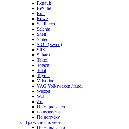
Renault
Revline
Rolf
Rowe
Senfineco
Selenia
Shell
Sintec
S-Oil (Seven)
SRS
Subaru
Taktol
Totachi
Total
Toyota
Valvoline
VAG Volkswagen / Audi
Wezzer
Wolf
Zic
По марке авто
по вязкости
По допуску
Трансмиссионное
По марке авто