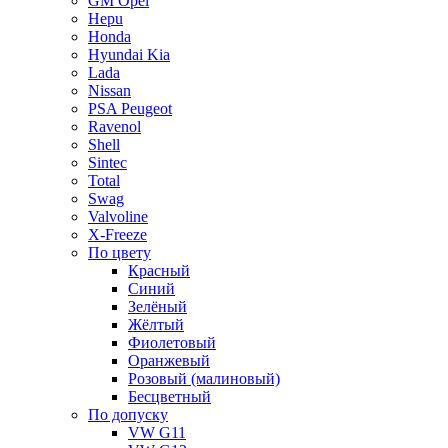
GM Opel
Hepu
Honda
Hyundai Kia
Lada
Nissan
PSA Peugeot
Ravenol
Shell
Sintec
Total
Swag
Valvoline
X-Freeze
По цвету
Красный
Синий
Зелёный
Жёлтый
Фиолетовый
Оранжевый
Розовый (малиновый)
Бесцветный
По допуску
VW G11