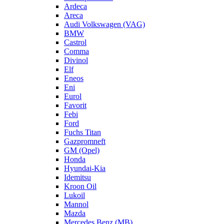
Ardeca
Areca
Audi Volkswagen (VAG)
BMW
Castrol
Comma
Divinol
Elf
Eneos
Eni
Eurol
Favorit
Febi
Ford
Fuchs Titan
Gazpromneft
GM (Opel)
Honda
Hyundai-Kia
Idemitsu
Kroon Oil
Lukoil
Mannol
Mazda
Mercedes Benz (MB)