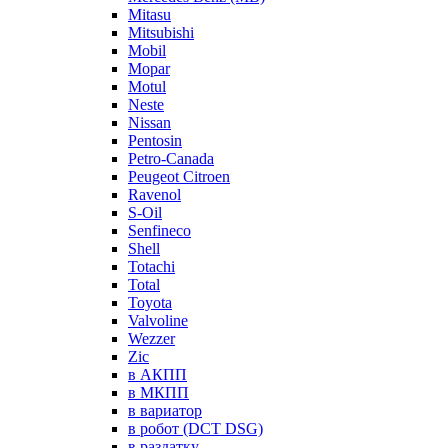
Mitasu
Mitsubishi
Mobil
Mopar
Motul
Neste
Nissan
Pentosin
Petro-Canada
Peugeot Citroen
Ravenol
S-Oil
Senfineco
Shell
Totachi
Total
Toyota
Valvoline
Wezzer
Zic
в АКПП
в МКПП
в вариатор
в робот (DCT DSG)
в раздатку