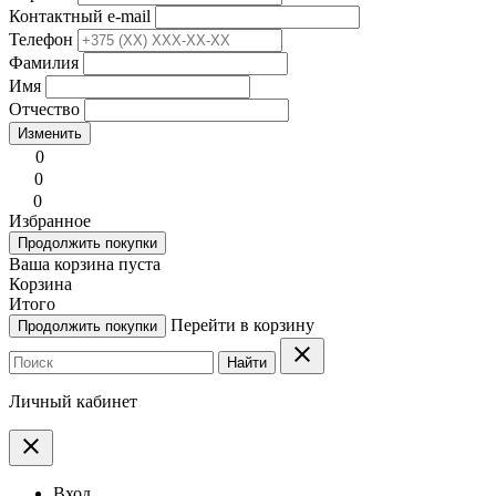
Контактный e-mail
Телефон
Фамилия
Имя
Отчество
Изменить
0
0
0
Избранное
Продолжить покупки
Ваша корзина пуста
Корзина
Итого
Перейти в корзину
Продолжить покупки
clear
Найти
Личный кабинет
clear
Вход