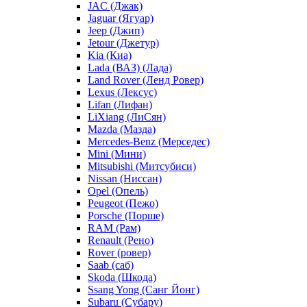
JAC (Джак)
Jaguar (Ягуар)
Jeep (Джип)
Jetour (Джетур)
Kia (Киа)
Lada (ВАЗ) (Лада)
Land Rover (Ленд Ровер)
Lexus (Лексус)
Lifan (Лифан)
LiXiang (ЛиСян)
Mazda (Мазда)
Mercedes-Benz (Мерседес)
Mini (Мини)
Mitsubishi (Митсубиси)
Nissan (Ниссан)
Opel (Опель)
Peugeot (Пежо)
Porsche (Порше)
RAM (Рам)
Renault (Рено)
Rover (ровер)
Saab (саб)
Skoda (Шкода)
Ssang Yong (Санг Йонг)
Subaru (Субару)