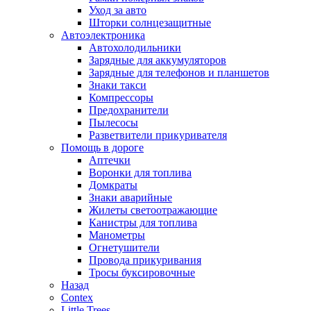
Уход за авто
Шторки солнцезащитные
Автоэлектроника
Автохолодильники
Зарядные для аккумуляторов
Зарядные для телефонов и планшетов
Знаки такси
Компрессоры
Предохранители
Пылесосы
Разветвители прикуривателя
Помощь в дороге
Аптечки
Воронки для топлива
Домкраты
Знаки аварийные
Жилеты светоотражающие
Канистры для топлива
Манометры
Огнетушители
Провода прикуривания
Тросы буксировочные
Назад
Contex
Little Trees