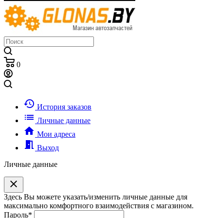
0
history
История заказов
list
Личные данные
home
Мои адреса
meeting_room
Выход
Личные данные
clear
Здесь Вы можете указать/изменить личные данные для
максимально комфортного взаимодействия с магазином.
Пароль
*