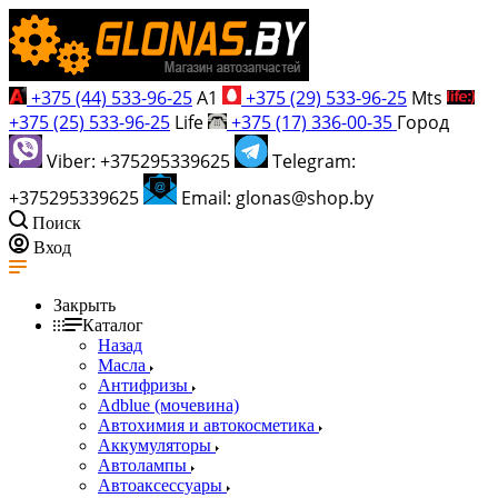
+375 (44) 533-96-25
A1
+375 (29) 533-96-25
Mts
+375 (25) 533-96-25
Life
+375 (17) 336-00-35
Город
Viber: +375295339625
Telegram:
+375295339625
Email: glonas@shop.by
Поиск
Вход
Закрыть
Каталог
Назад
Масла
Антифризы
Adblue (мочевина)
Автохимия и автокосметика
Аккумуляторы
Автолампы
Автоаксессуары