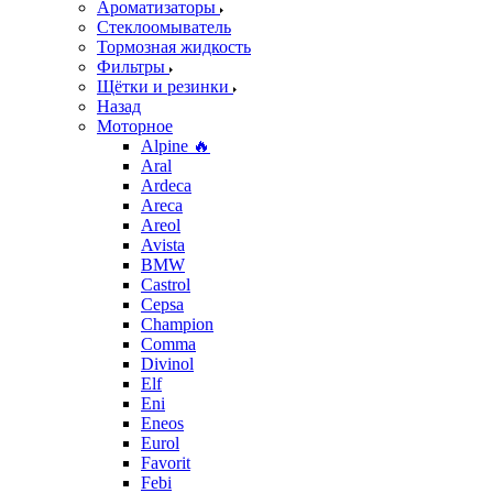
Ароматизаторы
Стеклоомыватель
Тормозная жидкость
Фильтры
Щётки и резинки
Назад
Моторное
Alpine 🔥
Aral
Ardeca
Areca
Areol
Avista
BMW
Castrol
Cepsa
Champion
Comma
Divinol
Elf
Eni
Eneos
Eurol
Favorit
Febi