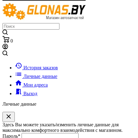
0
history
История заказов
list
Личные данные
home
Мои адреса
meeting_room
Выход
Личные данные
clear
Здесь Вы можете указать/изменить личные данные для
максимально комфортного взаимодействия с магазином.
Пароль
*