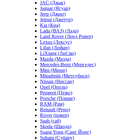
JAC (Джак)
Jaguar (Ягуар)
Jeep (Джип)
Jetour (Джетур)
Kia (Киа)
Lada (ВАЗ) (Лада)
Land Rover (Ленд Ровер)
Lexus (Лексус)
Lifan (Лифан)
LiXiang (ЛиСян)
Mazda (Мазда)
Mercedes-Benz (Мерседес)
Mini (Мини)
Mitsubishi (Митсубиси)
Nissan (Ниссан)
Opel (Опель)
Peugeot (Пежо)
Porsche (Порше)
RAM (Рам)
Renault (Рено)
Rover (ровер)
Saab (саб)
Skoda (Шкода)
Ssang Yong (Санг Йонг)
Subaru (Субару)