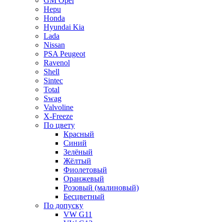
GM Opel
Hepu
Honda
Hyundai Kia
Lada
Nissan
PSA Peugeot
Ravenol
Shell
Sintec
Total
Swag
Valvoline
X-Freeze
По цвету
Красный
Синий
Зелёный
Жёлтый
Фиолетовый
Оранжевый
Розовый (малиновый)
Бесцветный
По допуску
VW G11