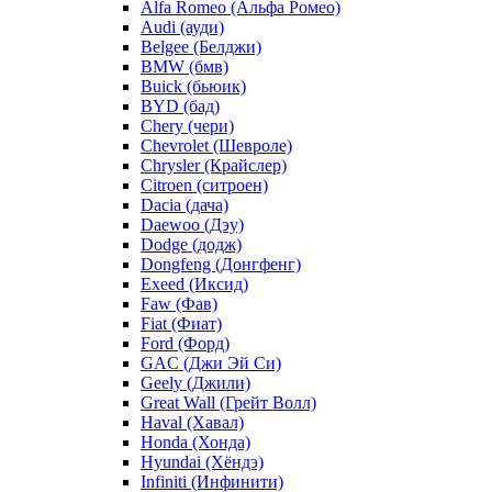
Alfa Romeo (Альфа Ромео)
Audi (ауди)
Belgee (Белджи)
BMW (бмв)
Buick (бьюик)
BYD (бад)
Chery (чери)
Chevrolet (Шевроле)
Chrysler (Крайслер)
Citroen (ситроен)
Dacia (дача)
Daewoo (Дэу)
Dodge (додж)
Dongfeng (Донгфенг)
Exeed (Иксид)
Faw (Фав)
Fiat (Фиат)
Ford (Форд)
GAC (Джи Эй Си)
Geely (Джили)
Great Wall (Грейт Волл)
Haval (Хавал)
Honda (Хонда)
Hyundai (Хёндэ)
Infiniti (Инфинити)