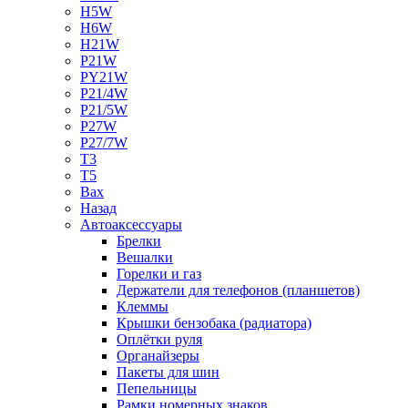
H5W
H6W
H21W
P21W
PY21W
P21/4W
P21/5W
P27W
P27/7W
T3
T5
Bax
Назад
Автоаксессуары
Брелки
Вешалки
Горелки и газ
Держатели для телефонов (планшетов)
Клеммы
Крышки бензобака (радиатора)
Оплётки руля
Органайзеры
Пакеты для шин
Пепельницы
Рамки номерных знаков