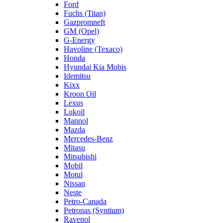
Ford
Fuchs (Titan)
Gazpromneft
GM (Opel)
G-Energy
Havoline (Texaco)
Honda
Hyundai Kia Mobis
Idemitsu
Kixx
Kroon Oil
Lexus
Lukoil
Mannol
Mazda
Mercedes-Benz
Mitasu
Mitsubishi
Mobil
Motul
Nissan
Neste
Petro-Canada
Petronas (Syntium)
Ravenol