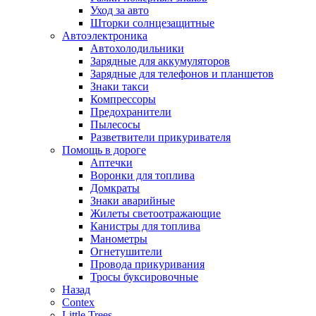
Уход за авто
Шторки солнцезащитные
Автоэлектроника
Автохолодильники
Зарядные для аккумуляторов
Зарядные для телефонов и планшетов
Знаки такси
Компрессоры
Предохранители
Пылесосы
Разветвители прикуривателя
Помощь в дороге
Аптечки
Воронки для топлива
Домкраты
Знаки аварийные
Жилеты светоотражающие
Канистры для топлива
Манометры
Огнетушители
Провода прикуривания
Тросы буксировочные
Назад
Contex
Little Trees