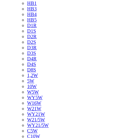
HB1
HB3
HB4
HB5
D1R
D1S
D2R
D2S
D3R
D3S
D4R
D4S
D8S
1,2W
5W
10W
W5W
WY5W
W16W
W21W
WY21W
W21/5W
WY21/5W
C5W
C10W