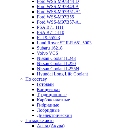
Ford WSS-M97B44-D
Ford WSS-M97B49-A
Ford WSS-M97B51-A1
Ford WSS-M97B55
Ford WSS-M97B57-A1
PSA B71 1111
PSA B71 5110
Fiat 9.55523
Land Rover STJLR.651.5003
Subaru 16218
Volvo VCS
Nissan Coolant L248
Nissan Coolant L250
Nissan Coolant L255N
Hyundai Long Life Coolant
По составу
Готовый
Концентрат
Традиционные
Карбоксилатные
Гибридные
Лобридные
Диэлектрический
По марке авто
Acura (Акура)