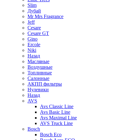
Slim
Дубай
Mr Mrs Fragrance
Jeff
Cesare
Cesare GT
Gino
Ercole
Niki
Назад
Масляные
Воздушные
Топливные
Салонные
АКПП фильтры
Нулевики
Назад
AVS
Avs Classic Line
Avs Basic Line
Avs Maximal Line
AVS Truck Line
Bosch
Bosch Eco