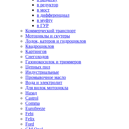
в редуктор
в мост
в дифференциал
в муфту
в ГУР
Коммерческий транспорт
Мотоциклы и скутеры
Лодок, катеров и гидроциклов
Квадроциклов
Картингов
Снегоходов
Газонокосилок и триммеров
Цепных пил
Индустриальные
Промывочное масло
Вода и электролит
Для вилок мотоцикла
Назад
Castrol
Comma
Eurofreeze
Febi
Felix
Ford