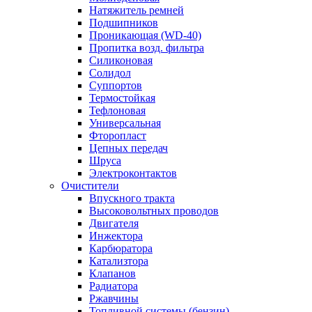
Натяжитель ремней
Подшипников
Проникающая (WD-40)
Пропитка возд. фильтра
Силиконовая
Солидол
Суппортов
Термостойкая
Тефлоновая
Универсальная
Фторопласт
Цепных передач
Шруса
Электроконтактов
Очистители
Впускного тракта
Высоковольтных проводов
Двигателя
Инжектора
Карбюратора
Катализтора
Клапанов
Радиатора
Ржавчины
Топливной системы (бензин)