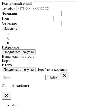
Контактный e-mail
Телефон
Фамилия
Имя
Отчество
Изменить
0
0
0
Избранное
Продолжить покупки
Ваша корзина пуста
Корзина
Итого
Перейти в корзину
Продолжить покупки
clear
Найти
Личный кабинет
clear
Вход