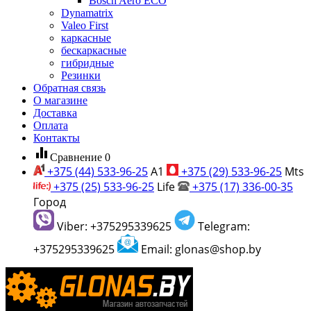
Bosch Aero ECO
Dynamatrix
Valeo First
каркасные
бескаркасные
гибридные
Резинки
Обратная связь
О магазине
Доставка
Оплата
Контакты
equalizer
Сравнение
0
+375 (44) 533-96-25
A1
+375 (29) 533-96-25
Mts
+375 (25) 533-96-25
Life
+375 (17) 336-00-35
Город
Viber: +375295339625
Telegram:
+375295339625
Email: glonas@shop.by