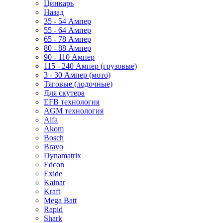
Цинкарь
Назад
35 - 54 Ампер
55 - 64 Ампер
65 - 78 Ампер
80 - 88 Ампер
90 - 110 Ампер
115 - 240 Ампер (грузовые)
3 - 30 Ампер (мото)
Тяговые (лодочные)
Для скутера
EFB технология
AGM технология
Alfa
Akom
Bosch
Bravo
Dynamatrix
Edcon
Exide
Kainar
Kraft
Mega Batt
Rapid
Shark