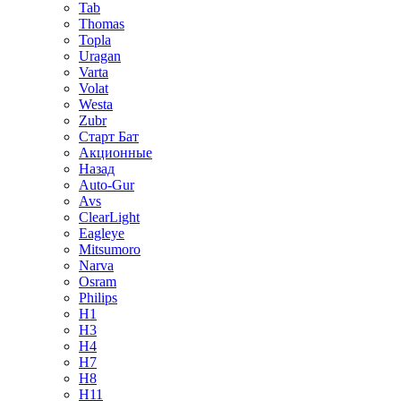
Tab
Thomas
Topla
Uragan
Varta
Volat
Westa
Zubr
Старт Бат
Акционные
Назад
Auto-Gur
Avs
ClearLight
Eagleye
Mitsumoro
Narva
Osram
Philips
H1
H3
H4
H7
H8
H11