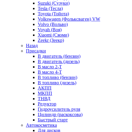
Suzuki (Сузуки)
Tesla (Тесла)
Toyota (Тойота)
Volkswagen (Фольксваген) VW
Volvo (Вольво)
Voyah (Воя)
Xiaomi (Сяоми)
Zeekr (Зеекр)
Назад
Присадки
В двигатель (бензин)
В двигатель (дизель)
В масло 2-Т
В масло 4-Т
В топливо (бензин)
В топливо (дизель)
АКПП
МКПП
ТНВД
Редуктор
Гидроусилитель руля
Цилиндр (раскоксова)
Быстрый старт
Автокосметика
Для дисков