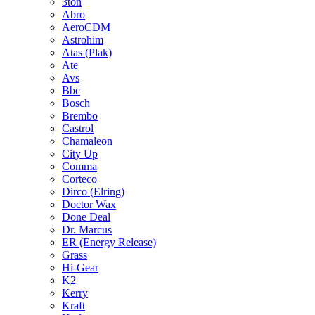
3ton
Abro
AeroCDM
Astrohim
Atas (Plak)
Ate
Avs
Bbc
Bosch
Brembo
Castrol
Chamaleon
City Up
Comma
Corteco
Dirco (Elring)
Doctor Wax
Done Deal
Dr. Marcus
ER (Energy Release)
Grass
Hi-Gear
K2
Kerry
Kraft