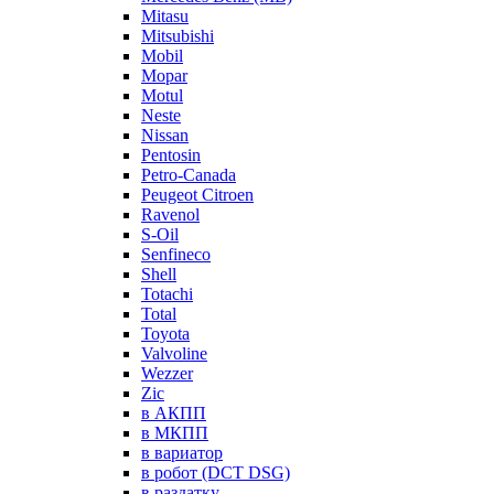
Mitasu
Mitsubishi
Mobil
Mopar
Motul
Neste
Nissan
Pentosin
Petro-Canada
Peugeot Citroen
Ravenol
S-Oil
Senfineco
Shell
Totachi
Total
Toyota
Valvoline
Wezzer
Zic
в АКПП
в МКПП
в вариатор
в робот (DCT DSG)
в раздатку