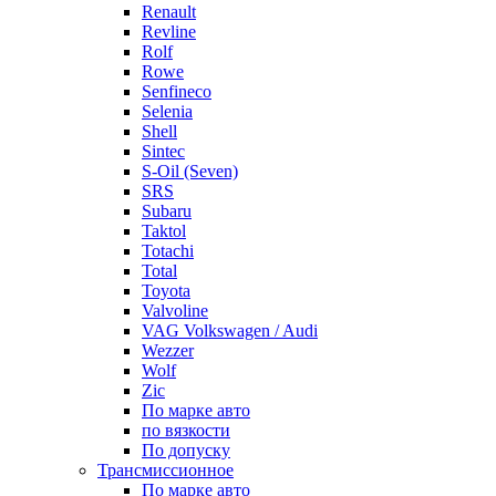
Renault
Revline
Rolf
Rowe
Senfineco
Selenia
Shell
Sintec
S-Oil (Seven)
SRS
Subaru
Taktol
Totachi
Total
Toyota
Valvoline
VAG Volkswagen / Audi
Wezzer
Wolf
Zic
По марке авто
по вязкости
По допуску
Трансмиссионное
По марке авто