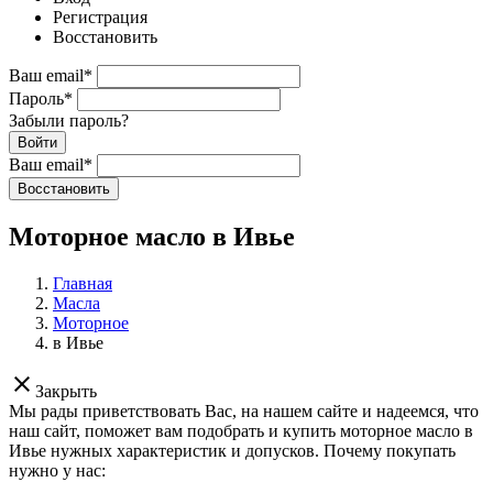
Регистрация
Восстановить
Ваш email
*
Пароль
*
Забыли пароль?
Войти
Ваш email
*
Воcстановить
Моторное масло в Ивье
Главная
Масла
Моторное
в Ивье
clear
Закрыть
Мы рады приветствовать Вас, на нашем сайте и надеемся, что
наш сайт, поможет вам подобрать и купить моторное масло в
Ивье нужных характеристик и допусков. Почему покупать
нужно у нас: