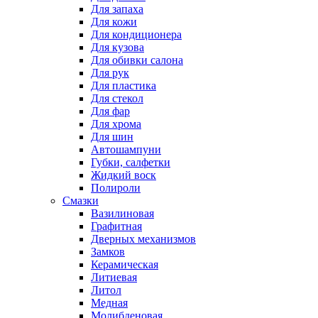
Для запаха
Для кожи
Для кондиционера
Для кузова
Для обивки салона
Для рук
Для пластика
Для стекол
Для фар
Для хрома
Для шин
Автошампуни
Губки, салфетки
Жидкий воск
Полироли
Смазки
Вазилиновая
Графитная
Дверных механизмов
Замков
Керамическая
Литиевая
Литол
Медная
Молибденовая