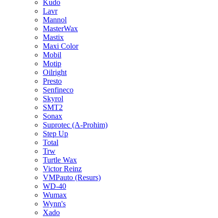
Kudo
Lavr
Mannol
MasterWax
Mastix
Maxi Color
Mobil
Motip
Oilright
Presto
Senfineco
Skyrol
SMT2
Sonax
Suprotec (A-Prohim)
Step Up
Total
Trw
Turtle Wax
Victor Reinz
VMPauto (Resurs)
WD-40
Wumax
Wynn's
Xado