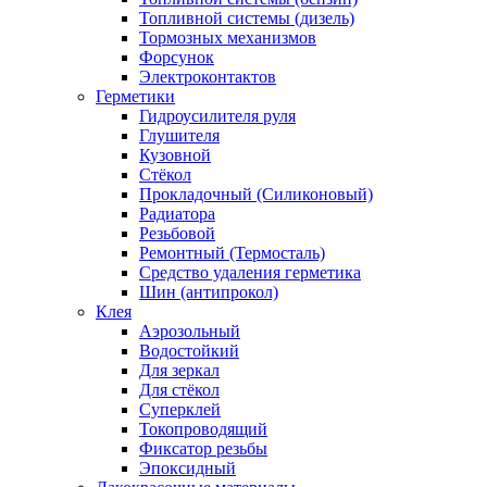
Топливной системы (дизель)
Тормозных механизмов
Форсунок
Электроконтактов
Герметики
Гидроусилителя руля
Глушителя
Кузовной
Стёкол
Прокладочный (Силиконовый)
Радиатора
Резьбовой
Ремонтный (Термосталь)
Средство удаления герметика
Шин (антипрокол)
Клея
Аэрозольный
Водостойкий
Для зеркал
Для стёкол
Суперклей
Токопроводящий
Фиксатор резьбы
Эпоксидный