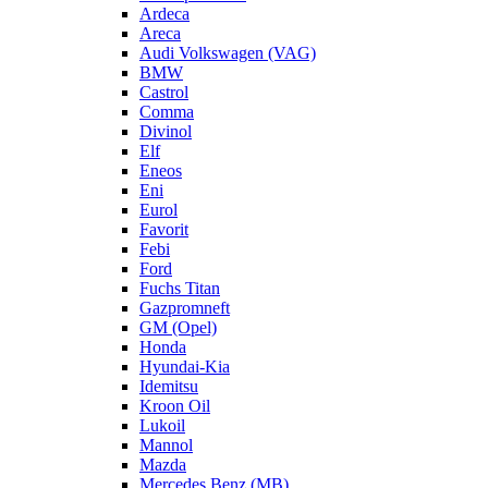
Ardeca
Areca
Audi Volkswagen (VAG)
BMW
Castrol
Comma
Divinol
Elf
Eneos
Eni
Eurol
Favorit
Febi
Ford
Fuchs Titan
Gazpromneft
GM (Opel)
Honda
Hyundai-Kia
Idemitsu
Kroon Oil
Lukoil
Mannol
Mazda
Mercedes Benz (MB)