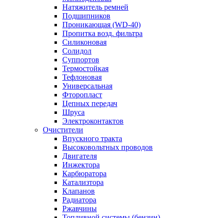
Натяжитель ремней
Подшипников
Проникающая (WD-40)
Пропитка возд. фильтра
Силиконовая
Солидол
Суппортов
Термостойкая
Тефлоновая
Универсальная
Фторопласт
Цепных передач
Шруса
Электроконтактов
Очистители
Впускного тракта
Высоковольтных проводов
Двигателя
Инжектора
Карбюратора
Катализтора
Клапанов
Радиатора
Ржавчины
Топливной системы (бензин)