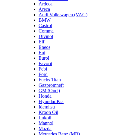
Ardeca
Areca
Audi Volkswagen (VAG)
BMW
Castrol
Comma
Divinol
Elf
Eneos
Eni
Eurol
Favorit
Febi
Ford
Fuchs Titan
Gazpromneft
GM (Opel)
Honda
Hyundai-Kia
Idemitsu
Kroon Oil
Lukoil
Mannol
Mazda
Mercedes Benz (MB)