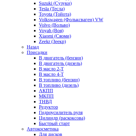
Suzuki (Сузуки)
Tesla (Тесла)
Toyota (Тойота)
Volkswagen (Фольксваген) VW
Volvo (Вольво)
Voyah (Воя)
Xiaomi (Сяоми)
Zeekr (Зеекр)
Назад
Присадки
В двигатель (бензин)
В двигатель (дизель)
В масло 2-Т
В масло 4-Т
В топливо (бензин)
В топливо (дизель)
АКПП
МКПП
ТНВД
Редуктор
Гидроусилитель руля
Цилиндр (раскоксова)
Быстрый старт
Автокосметика
Для дисков