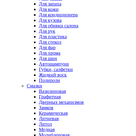
Для запаха
Для кожи
Для кондиционера
Для кузова
Для обивки салона
Для рук
Для пластика
Для стекол
Для фар
Для хрома
Для шин
Автошампуни
Губки, салфетки
Жидкий воск
Полироли
Смазки
Вазилиновая
Графитная
Дверных механизмов
Замков
Керамическая
Литиевая
Литол
Медная
Молибденовая