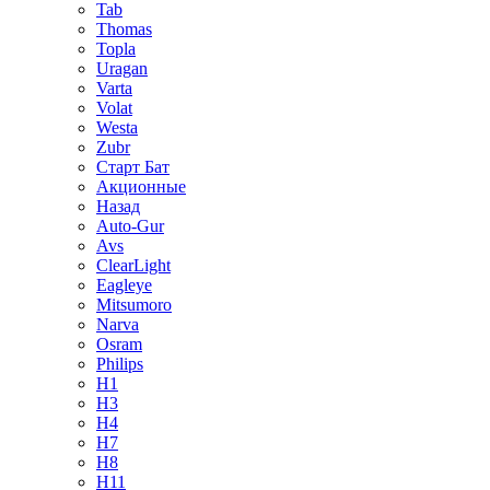
Tab
Thomas
Topla
Uragan
Varta
Volat
Westa
Zubr
Старт Бат
Акционные
Назад
Auto-Gur
Avs
ClearLight
Eagleye
Mitsumoro
Narva
Osram
Philips
H1
H3
H4
H7
H8
H11