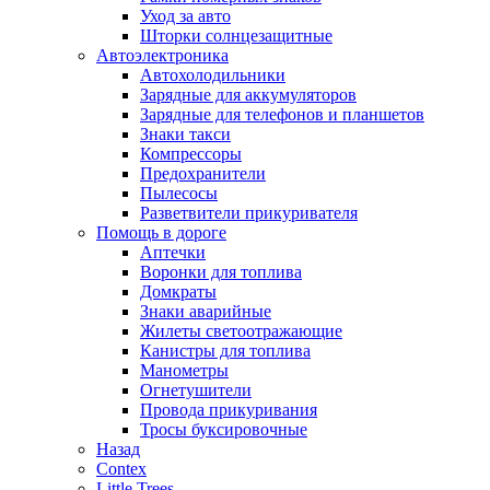
Уход за авто
Шторки солнцезащитные
Автоэлектроника
Автохолодильники
Зарядные для аккумуляторов
Зарядные для телефонов и планшетов
Знаки такси
Компрессоры
Предохранители
Пылесосы
Разветвители прикуривателя
Помощь в дороге
Аптечки
Воронки для топлива
Домкраты
Знаки аварийные
Жилеты светоотражающие
Канистры для топлива
Манометры
Огнетушители
Провода прикуривания
Тросы буксировочные
Назад
Contex
Little Trees