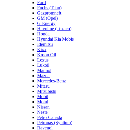
Ford
Fuchs (Titan)
Gazpromneft
GM (Opel)
G-Energy
Havoline (Texaco)
Honda
Hyundai Kia Mobis
Idemitsu
Kixx
Kroon Oil
Lexus
Lukoil
Mannol
Mazda
Mercedes-Benz
Mitasu
Mitsubishi
Mobil
Motul
Nissan
Neste
Petro-Canada
Petronas (Syntium)
Ravenol