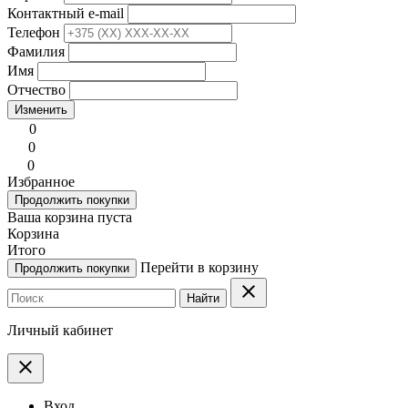
Контактный e-mail
Телефон
Фамилия
Имя
Отчество
Изменить
0
0
0
Избранное
Продолжить покупки
Ваша корзина пуста
Корзина
Итого
Перейти в корзину
Продолжить покупки
clear
Найти
Личный кабинет
clear
Вход