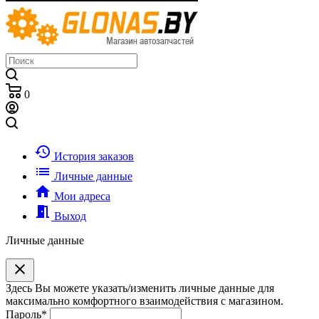
0
history
История заказов
list
Личные данные
home
Мои адреса
meeting_room
Выход
Личные данные
clear
Здесь Вы можете указать/изменить личные данные для
максимально комфортного взаимодействия с магазином.
Пароль
*