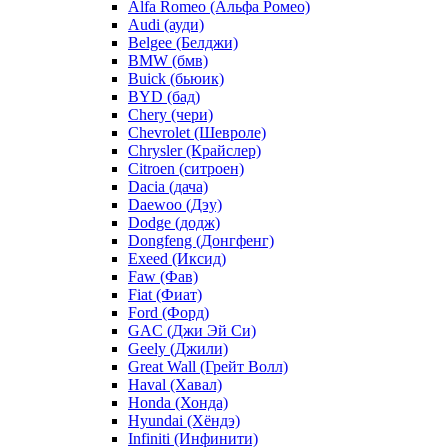
Alfa Romeo (Альфа Ромео)
Audi (ауди)
Belgee (Белджи)
BMW (бмв)
Buick (бьюик)
BYD (бад)
Chery (чери)
Chevrolet (Шевроле)
Chrysler (Крайслер)
Citroen (ситроен)
Dacia (дача)
Daewoo (Дэу)
Dodge (додж)
Dongfeng (Донгфенг)
Exeed (Иксид)
Faw (Фав)
Fiat (Фиат)
Ford (Форд)
GAC (Джи Эй Си)
Geely (Джили)
Great Wall (Грейт Волл)
Haval (Хавал)
Honda (Хонда)
Hyundai (Хёндэ)
Infiniti (Инфинити)