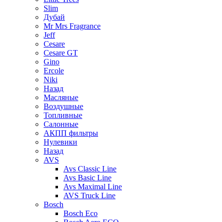
Slim
Дубай
Mr Mrs Fragrance
Jeff
Cesare
Cesare GT
Gino
Ercole
Niki
Назад
Масляные
Воздушные
Топливные
Салонные
АКПП фильтры
Нулевики
Назад
AVS
Avs Classic Line
Avs Basic Line
Avs Maximal Line
AVS Truck Line
Bosch
Bosch Eco