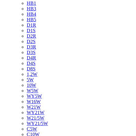
HB1
HB3
HB4
HB5
D1R
D1S
D2R
D2S
D3R
D3S
D4R
D4S
D8S
1,2W
5W
10W
W5W
WY5W
W16W
W21W
WY21W
W21/5W
WY21/5W
C5W
C10W