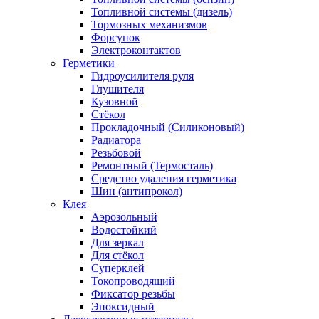
Топливной системы (дизель)
Тормозных механизмов
Форсунок
Электроконтактов
Герметики
Гидроусилителя руля
Глушителя
Кузовной
Стёкол
Прокладочный (Силиконовый)
Радиатора
Резьбовой
Ремонтный (Термосталь)
Средство удаления герметика
Шин (антипрокол)
Клея
Аэрозольный
Водостойкий
Для зеркал
Для стёкол
Суперклей
Токопроводящий
Фиксатор резьбы
Эпоксидный