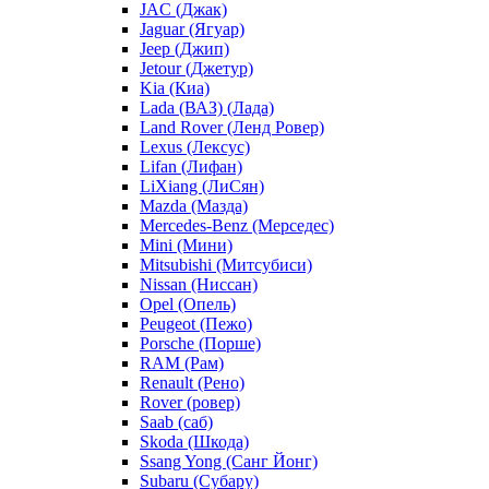
JAC (Джак)
Jaguar (Ягуар)
Jeep (Джип)
Jetour (Джетур)
Kia (Киа)
Lada (ВАЗ) (Лада)
Land Rover (Ленд Ровер)
Lexus (Лексус)
Lifan (Лифан)
LiXiang (ЛиСян)
Mazda (Мазда)
Mercedes-Benz (Мерседес)
Mini (Мини)
Mitsubishi (Митсубиси)
Nissan (Ниссан)
Opel (Опель)
Peugeot (Пежо)
Porsche (Порше)
RAM (Рам)
Renault (Рено)
Rover (ровер)
Saab (саб)
Skoda (Шкода)
Ssang Yong (Санг Йонг)
Subaru (Субару)