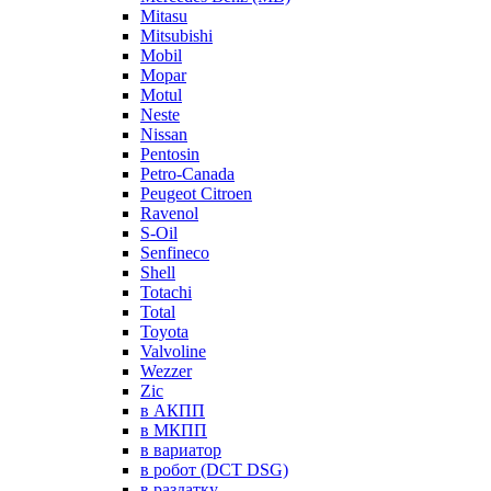
Mitasu
Mitsubishi
Mobil
Mopar
Motul
Neste
Nissan
Pentosin
Petro-Canada
Peugeot Citroen
Ravenol
S-Oil
Senfineco
Shell
Totachi
Total
Toyota
Valvoline
Wezzer
Zic
в АКПП
в МКПП
в вариатор
в робот (DCT DSG)
в раздатку