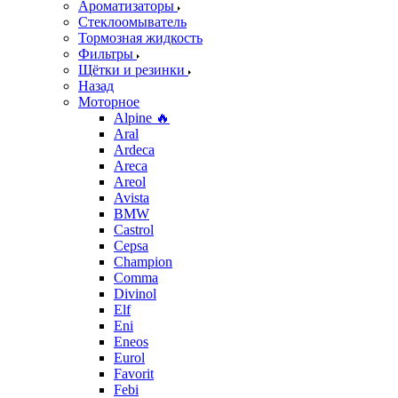
Ароматизаторы
Стеклоомыватель
Тормозная жидкость
Фильтры
Щётки и резинки
Назад
Моторное
Alpine 🔥
Aral
Ardeca
Areca
Areol
Avista
BMW
Castrol
Cepsa
Champion
Comma
Divinol
Elf
Eni
Eneos
Eurol
Favorit
Febi