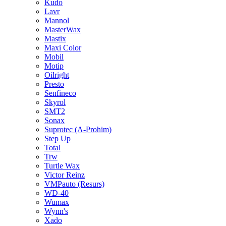
Kudo
Lavr
Mannol
MasterWax
Mastix
Maxi Color
Mobil
Motip
Oilright
Presto
Senfineco
Skyrol
SMT2
Sonax
Suprotec (A-Prohim)
Step Up
Total
Trw
Turtle Wax
Victor Reinz
VMPauto (Resurs)
WD-40
Wumax
Wynn's
Xado