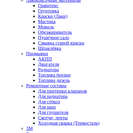
Лакокрасочные материалы
Гравитекс
Грунтовка
Краски (Лаки)
Мастика
Мовиль
Обезжириватель
Пушечное сало
Смывка старой краски
Шпаклёвка
Промывки
АКПП
Двигателя
Радиатора
Топлива бензин
Топлива дизель
Ремонтные составы
Для притирки клапанов
Для радиатора
Для стёкол
Для шин
Для глушителя
Скотчи, ленты
Холодная сварка (Термосталь)
3M