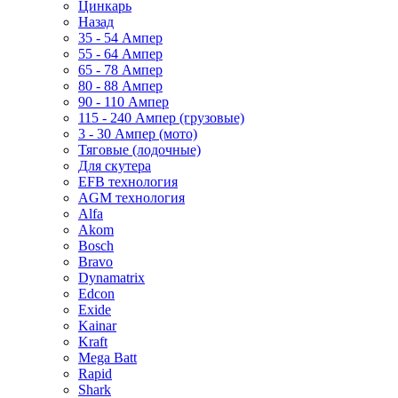
Цинкарь
Назад
35 - 54 Ампер
55 - 64 Ампер
65 - 78 Ампер
80 - 88 Ампер
90 - 110 Ампер
115 - 240 Ампер (грузовые)
3 - 30 Ампер (мото)
Тяговые (лодочные)
Для скутера
EFB технология
AGM технология
Alfa
Akom
Bosch
Bravo
Dynamatrix
Edcon
Exide
Kainar
Kraft
Mega Batt
Rapid
Shark