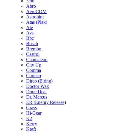
3ton
Abro
AeroCDM
Astrohim
Atas (Plak)
Ate
Avs
Bbc
Bosch
Brembo
Castrol
Chamaleon
City Up
Comma
Corteco
Dirco (Elring)
Doctor Wax
Done Deal
Dr. Marcus
ER (Energy Release)
Grass
Hi-Gear
K2
Kerry
Kraft