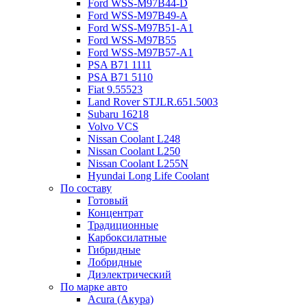
Ford WSS-M97B44-D
Ford WSS-M97B49-A
Ford WSS-M97B51-A1
Ford WSS-M97B55
Ford WSS-M97B57-A1
PSA B71 1111
PSA B71 5110
Fiat 9.55523
Land Rover STJLR.651.5003
Subaru 16218
Volvo VCS
Nissan Coolant L248
Nissan Coolant L250
Nissan Coolant L255N
Hyundai Long Life Coolant
По составу
Готовый
Концентрат
Традиционные
Карбоксилатные
Гибридные
Лобридные
Диэлектрический
По марке авто
Acura (Акура)