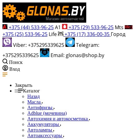
+375 (44) 533-96-25
A1
+375 (29) 533-96-25
Mts
+375 (25) 533-96-25
Life
+375 (17) 336-00-35
Город
Viber: +375295339625
Telegram:
+375295339625
Email: glonas@shop.by
Поиск
Вход
Закрыть
Каталог
Назад
Масла
Антифризы
Adblue (мочевина)
Автохимия и автокосметика
Аккумуляторы
Автолампы
Автоаксессуары