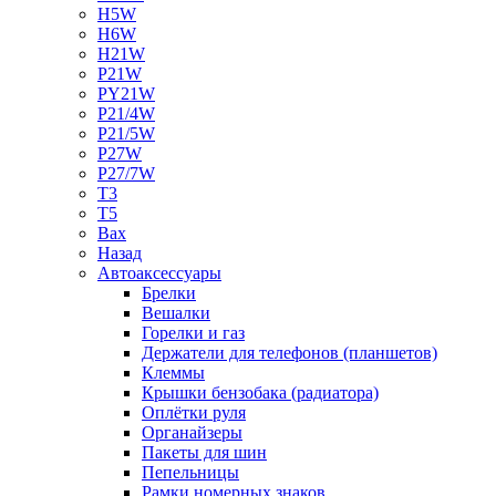
H5W
H6W
H21W
P21W
PY21W
P21/4W
P21/5W
P27W
P27/7W
T3
T5
Bax
Назад
Автоаксессуары
Брелки
Вешалки
Горелки и газ
Держатели для телефонов (планшетов)
Клеммы
Крышки бензобака (радиатора)
Оплётки руля
Органайзеры
Пакеты для шин
Пепельницы
Рамки номерных знаков