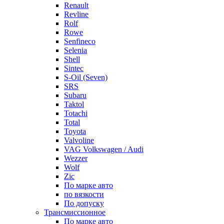
Renault
Revline
Rolf
Rowe
Senfineco
Selenia
Shell
Sintec
S-Oil (Seven)
SRS
Subaru
Taktol
Totachi
Total
Toyota
Valvoline
VAG Volkswagen / Audi
Wezzer
Wolf
Zic
По марке авто
по вязкости
По допуску
Трансмиссионное
По марке авто