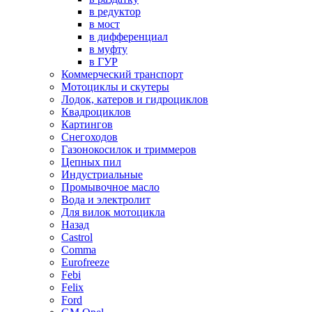
в редуктор
в мост
в дифференциал
в муфту
в ГУР
Коммерческий транспорт
Мотоциклы и скутеры
Лодок, катеров и гидроциклов
Квадроциклов
Картингов
Снегоходов
Газонокосилок и триммеров
Цепных пил
Индустриальные
Промывочное масло
Вода и электролит
Для вилок мотоцикла
Назад
Castrol
Comma
Eurofreeze
Febi
Felix
Ford