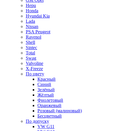
GM Opel
Hepu
Honda
Hyundai Kia
Lada
Nissan
PSA Peugeot
Ravenol
Shell
Sintec
Total
Swag
Valvoline
X-Freeze
По цвету
Красный
Синий
Зелёный
Жёлтый
Фиолетовый
Оранжевый
Розовый (малиновый)
Бесцветный
По допуску
VW G11