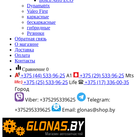
Bosch Aero ECO
Dynamatrix
Valeo First
каркасные
бескаркасные
гибридные
Резинки
Обратная связь
О магазине
Доставка
Оплата
Контакты
equalizer
Сравнение
0
+375 (44) 533-96-25
A1
+375 (29) 533-96-25
Mts
+375 (25) 533-96-25
Life
+375 (17) 336-00-35
Город
Viber: +375295339625
Telegram:
+375295339625
Email: glonas@shop.by