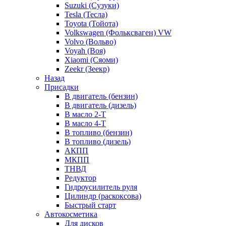
Suzuki (Сузуки)
Tesla (Тесла)
Toyota (Тойота)
Volkswagen (Фольксваген) VW
Volvo (Вольво)
Voyah (Воя)
Xiaomi (Сяоми)
Zeekr (Зеекр)
Назад
Присадки
В двигатель (бензин)
В двигатель (дизель)
В масло 2-Т
В масло 4-Т
В топливо (бензин)
В топливо (дизель)
АКПП
МКПП
ТНВД
Редуктор
Гидроусилитель руля
Цилиндр (раскоксова)
Быстрый старт
Автокосметика
Для дисков