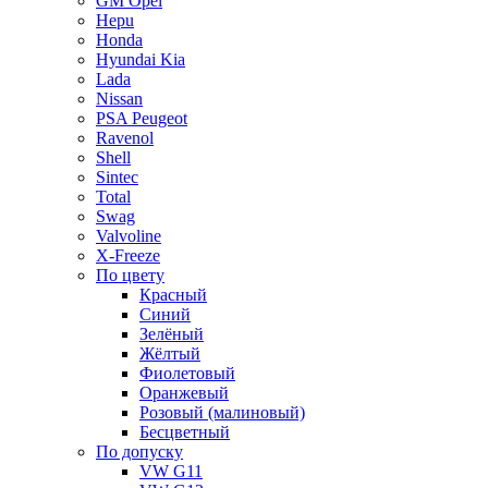
GM Opel
Hepu
Honda
Hyundai Kia
Lada
Nissan
PSA Peugeot
Ravenol
Shell
Sintec
Total
Swag
Valvoline
X-Freeze
По цвету
Красный
Синий
Зелёный
Жёлтый
Фиолетовый
Оранжевый
Розовый (малиновый)
Бесцветный
По допуску
VW G11