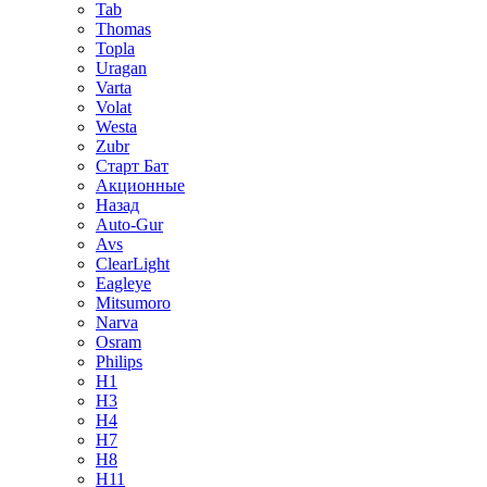
Tab
Thomas
Topla
Uragan
Varta
Volat
Westa
Zubr
Старт Бат
Акционные
Назад
Auto-Gur
Avs
ClearLight
Eagleye
Mitsumoro
Narva
Osram
Philips
H1
H3
H4
H7
H8
H11