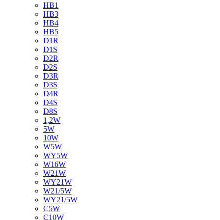
HB1
HB3
HB4
HB5
D1R
D1S
D2R
D2S
D3R
D3S
D4R
D4S
D8S
1,2W
5W
10W
W5W
WY5W
W16W
W21W
WY21W
W21/5W
WY21/5W
C5W
C10W