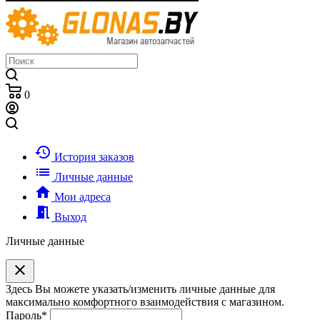
0
history
История заказов
list
Личные данные
home
Мои адреса
meeting_room
Выход
Личные данные
clear
Здесь Вы можете указать/изменить личные данные для
максимально комфортного взаимодействия с магазином.
Пароль
*