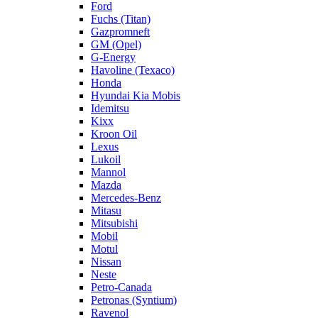
Ford
Fuchs (Titan)
Gazpromneft
GM (Opel)
G-Energy
Havoline (Texaco)
Honda
Hyundai Kia Mobis
Idemitsu
Kixx
Kroon Oil
Lexus
Lukoil
Mannol
Mazda
Mercedes-Benz
Mitasu
Mitsubishi
Mobil
Motul
Nissan
Neste
Petro-Canada
Petronas (Syntium)
Ravenol