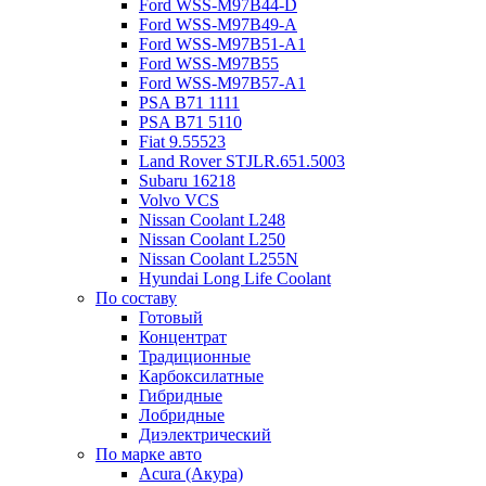
Ford WSS-M97B44-D
Ford WSS-M97B49-A
Ford WSS-M97B51-A1
Ford WSS-M97B55
Ford WSS-M97B57-A1
PSA B71 1111
PSA B71 5110
Fiat 9.55523
Land Rover STJLR.651.5003
Subaru 16218
Volvo VCS
Nissan Coolant L248
Nissan Coolant L250
Nissan Coolant L255N
Hyundai Long Life Coolant
По составу
Готовый
Концентрат
Традиционные
Карбоксилатные
Гибридные
Лобридные
Диэлектрический
По марке авто
Acura (Акура)