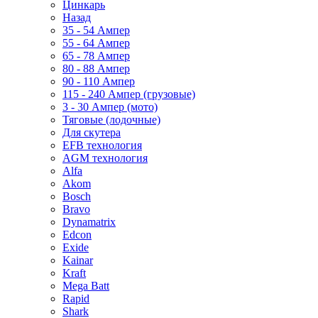
Цинкарь
Назад
35 - 54 Ампер
55 - 64 Ампер
65 - 78 Ампер
80 - 88 Ампер
90 - 110 Ампер
115 - 240 Ампер (грузовые)
3 - 30 Ампер (мото)
Тяговые (лодочные)
Для скутера
EFB технология
AGM технология
Alfa
Akom
Bosch
Bravo
Dynamatrix
Edcon
Exide
Kainar
Kraft
Mega Batt
Rapid
Shark