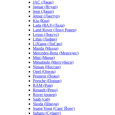
JAC (Джак)
Jaguar (Ягуар)
Jeep (Джип)
Jetour (Джетур)
Kia (Киа)
Lada (ВАЗ) (Лада)
Land Rover (Ленд Ровер)
Lexus (Лексус)
Lifan (Лифан)
LiXiang (ЛиСян)
Mazda (Мазда)
Mercedes-Benz (Мерседес)
Mini (Мини)
Mitsubishi (Митсубиси)
Nissan (Ниссан)
Opel (Опель)
Peugeot (Пежо)
Porsche (Порше)
RAM (Рам)
Renault (Рено)
Rover (ровер)
Saab (саб)
Skoda (Шкода)
Ssang Yong (Санг Йонг)
Subaru (Субару)