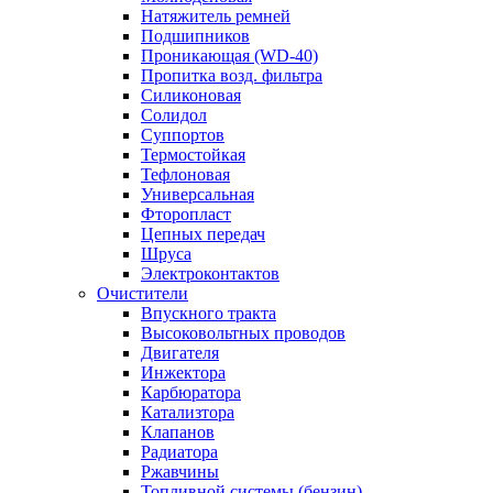
Натяжитель ремней
Подшипников
Проникающая (WD-40)
Пропитка возд. фильтра
Силиконовая
Солидол
Суппортов
Термостойкая
Тефлоновая
Универсальная
Фторопласт
Цепных передач
Шруса
Электроконтактов
Очистители
Впускного тракта
Высоковольтных проводов
Двигателя
Инжектора
Карбюратора
Катализтора
Клапанов
Радиатора
Ржавчины
Топливной системы (бензин)