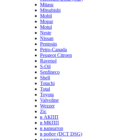
Mitasu
Mitsubishi
Mobil
Mopar
Motul
Neste
Nissan
Pentosin
Petro-Canada
Peugeot Citroen
Ravenol
S-Oil
Senfineco
Shell
Totachi
Total
Toyota
Valvoline
Wezzer
Zic
в АКПП
в МКПП
в вариатор
в робот (DCT DSG)
в раздатку