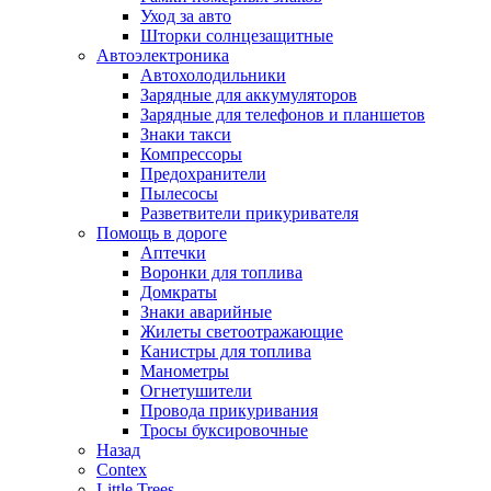
Уход за авто
Шторки солнцезащитные
Автоэлектроника
Автохолодильники
Зарядные для аккумуляторов
Зарядные для телефонов и планшетов
Знаки такси
Компрессоры
Предохранители
Пылесосы
Разветвители прикуривателя
Помощь в дороге
Аптечки
Воронки для топлива
Домкраты
Знаки аварийные
Жилеты светоотражающие
Канистры для топлива
Манометры
Огнетушители
Провода прикуривания
Тросы буксировочные
Назад
Contex
Little Trees