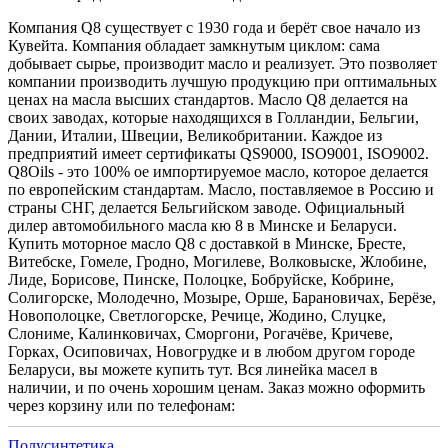
Компания Q8 существует с 1930 года и берёт свое начало из
Кувейта. Компания обладает замкнутым циклом: сама
добывает сырье, производит масло и реализует. Это позволяет
компании производить лучшую продукцию при оптимальных
ценах на масла высших стандартов. Масло Q8 делается на
своих заводах, которые находящихся в Голландии, Бельгии,
Дании, Италии, Швеции, Великобритании. Каждое из
предприятий имеет сертификаты QS9000, ISO9001, ISO9002.
Q8Oils - это 100% ое импортируемое масло, которое делается
по европейским стандартам. Масло, поставляемое в Россию и
страны СНГ, делается Бельгийском заводе. Официальный
дилер автомобильного масла кю 8 в Минске и Беларуси.
Купить моторное масло Q8 с доставкой в Минске, Бресте,
Витебске, Гомеле, Гродно, Могилеве, Волковыске, Жлобине,
Лиде, Борисове, Пинске, Полоцке, Бобруйске, Кобрине,
Солигорске, Молодечно, Мозыре, Орше, Барановичах, Берёзе,
Новополоцке, Светлогорске, Речице, Жодино, Слуцке,
Слониме, Калинковичах, Сморгони, Рогачёве, Кричеве,
Горках, Осиповичах, Новогрудке и в любом другом городе
Беларуси, вы можете купить тут. Вся линейка масел в
наличии, и по очень хорошим ценам. Заказ можно оформить
через корзину или по телефонам:
Полусинтетика