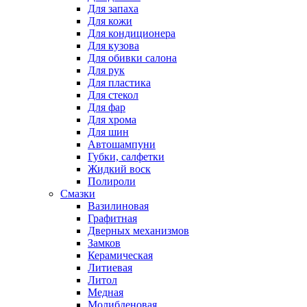
Для запаха
Для кожи
Для кондиционера
Для кузова
Для обивки салона
Для рук
Для пластика
Для стекол
Для фар
Для хрома
Для шин
Автошампуни
Губки, салфетки
Жидкий воск
Полироли
Смазки
Вазилиновая
Графитная
Дверных механизмов
Замков
Керамическая
Литиевая
Литол
Медная
Молибденовая