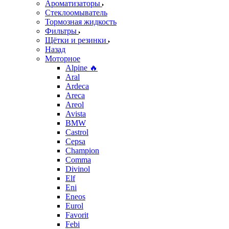
Ароматизаторы
Стеклоомыватель
Тормозная жидкость
Фильтры
Щётки и резинки
Назад
Моторное
Alpine 🔥
Aral
Ardeca
Areca
Areol
Avista
BMW
Castrol
Cepsa
Champion
Comma
Divinol
Elf
Eni
Eneos
Eurol
Favorit
Febi