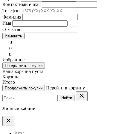
Контактный e-mail
Телефон
Фамилия
Имя
Отчество
Изменить
0
0
0
Избранное
Продолжить покупки
Ваша корзина пуста
Корзина
Итого
Перейти в корзину
Продолжить покупки
clear
Найти
Личный кабинет
clear
Вход