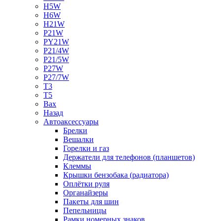
H5W
H6W
H21W
P21W
PY21W
P21/4W
P21/5W
P27W
P27/7W
T3
T5
Bax
Назад
Автоаксессуары
Брелки
Вешалки
Горелки и газ
Держатели для телефонов (планшетов)
Клеммы
Крышки бензобака (радиатора)
Оплётки руля
Органайзеры
Пакеты для шин
Пепельницы
Рамки номерных знаков