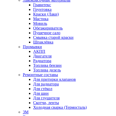
Лакокрасочные материалы
Гравитекс
Грунтовка
Краски (Лаки)
Мастика
Мовиль
Обезжириватель
Пушечное сало
Смывка старой краски
Шпаклёвка
Промывки
АКПП
Двигателя
Радиатора
Топлива бензин
Топлива дизель
Ремонтные составы
Для притирки клапанов
Для радиатора
Для стёкол
Для шин
Для глушителя
Скотчи, ленты
Холодная сварка (Термосталь)
3M