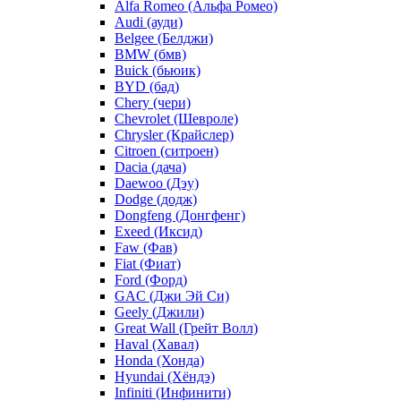
Alfa Romeo (Альфа Ромео)
Audi (ауди)
Belgee (Белджи)
BMW (бмв)
Buick (бьюик)
BYD (бад)
Chery (чери)
Chevrolet (Шевроле)
Chrysler (Крайслер)
Citroen (ситроен)
Dacia (дача)
Daewoo (Дэу)
Dodge (додж)
Dongfeng (Донгфенг)
Exeed (Иксид)
Faw (Фав)
Fiat (Фиат)
Ford (Форд)
GAC (Джи Эй Си)
Geely (Джили)
Great Wall (Грейт Волл)
Haval (Хавал)
Honda (Хонда)
Hyundai (Хёндэ)
Infiniti (Инфинити)