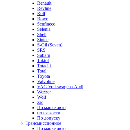
Renault
Revline
Rolf
Rowe
Senfineco
Selenia
Shell
Sintec
S-Oil (Seven)
SRS
Subaru
Taktol
Totachi
Total
Toyota
Valvoline
VAG Volkswagen / Audi
Wezzer
Wolf
Zic
По марке авто
по вязкости
По допуску
Трансмиссионное
По марке авто