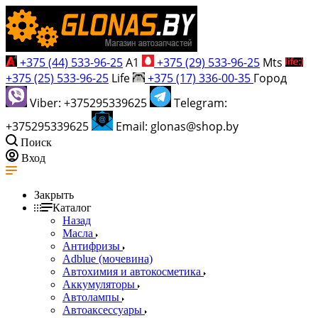
+375 (44) 533-96-25
A1
+375 (29) 533-96-25
Mts
+375 (25) 533-96-25
Life
+375 (17) 336-00-35
Город
Viber: +375295339625
Telegram:
+375295339625
Email: glonas@shop.by
Поиск
Вход
Закрыть
Каталог
Назад
Масла
Антифризы
Adblue (мочевина)
Автохимия и автокосметика
Аккумуляторы
Автолампы
Автоаксессуары