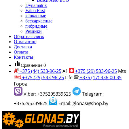
Bosch Aero ECO
Dynamatrix
Valeo First
каркасные
бескаркасные
гибридные
Резинки
Обратная связь
О магазине
Доставка
Оплата
Контакты
equalizer
Сравнение
0
+375 (44) 533-96-25
A1
+375 (29) 533-96-25
Mts
+375 (25) 533-96-25
Life
+375 (17) 336-00-35
Город
Viber: +375295339625
Telegram:
+375295339625
Email: glonas@shop.by