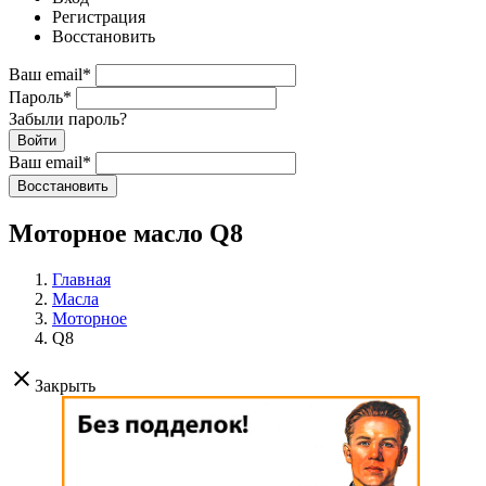
Регистрация
Восстановить
Ваш email
*
Пароль
*
Забыли пароль?
Войти
Ваш email
*
Воcстановить
Моторное масло Q8
Главная
Масла
Моторное
Q8
clear
Закрыть