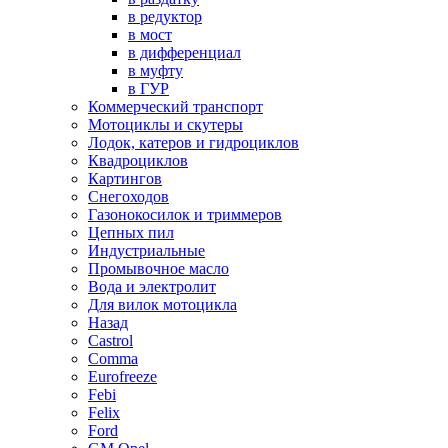
в редуктор
в мост
в дифференциал
в муфту
в ГУР
Коммерческий транспорт
Мотоциклы и скутеры
Лодок, катеров и гидроциклов
Квадроциклов
Картингов
Снегоходов
Газонокосилок и триммеров
Цепных пил
Индустриальные
Промывочное масло
Вода и электролит
Для вилок мотоцикла
Назад
Castrol
Comma
Eurofreeze
Febi
Felix
Ford