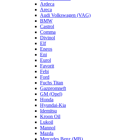
Ardeca
Areca
Audi Volkswagen (VAG)
BMW
Castrol
Comma
Divinol
Elf
Eneos
Eni
Eurol
Favorit
Febi
Ford
Fuchs Titan
Gazpromneft
GM (Opel)
Honda
Hyundai-Kia
Idemitsu
Kroon Oil
Lukoil
Mannol
Mazda
Mercedes Benz (MB)