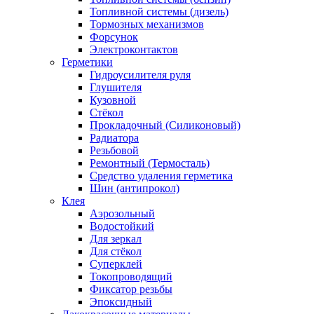
Топливной системы (дизель)
Тормозных механизмов
Форсунок
Электроконтактов
Герметики
Гидроусилителя руля
Глушителя
Кузовной
Стёкол
Прокладочный (Силиконовый)
Радиатора
Резьбовой
Ремонтный (Термосталь)
Средство удаления герметика
Шин (антипрокол)
Клея
Аэрозольный
Водостойкий
Для зеркал
Для стёкол
Суперклей
Токопроводящий
Фиксатор резьбы
Эпоксидный