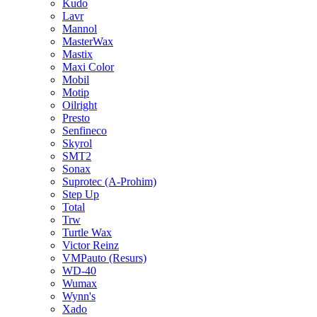
Kudo
Lavr
Mannol
MasterWax
Mastix
Maxi Color
Mobil
Motip
Oilright
Presto
Senfineco
Skyrol
SMT2
Sonax
Suprotec (A-Prohim)
Step Up
Total
Trw
Turtle Wax
Victor Reinz
VMPauto (Resurs)
WD-40
Wumax
Wynn's
Xado