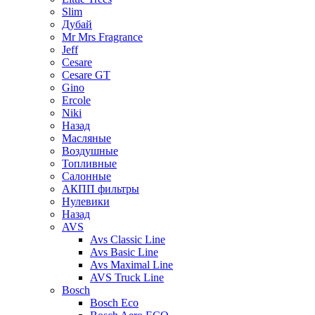
Slim
Дубай
Mr Mrs Fragrance
Jeff
Cesare
Cesare GT
Gino
Ercole
Niki
Назад
Масляные
Воздушные
Топливные
Салонные
АКПП фильтры
Нулевики
Назад
AVS
Avs Classic Line
Avs Basic Line
Avs Maximal Line
AVS Truck Line
Bosch
Bosch Eco