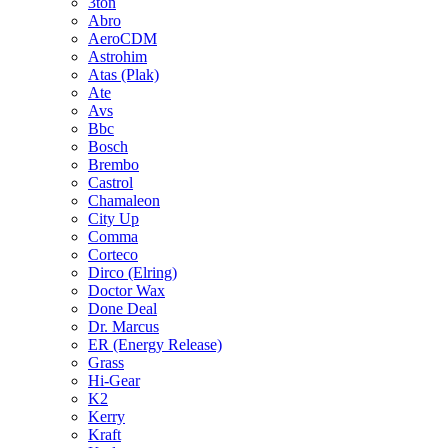
3ton
Abro
AeroCDM
Astrohim
Atas (Plak)
Ate
Avs
Bbc
Bosch
Brembo
Castrol
Chamaleon
City Up
Comma
Corteco
Dirco (Elring)
Doctor Wax
Done Deal
Dr. Marcus
ER (Energy Release)
Grass
Hi-Gear
K2
Kerry
Kraft