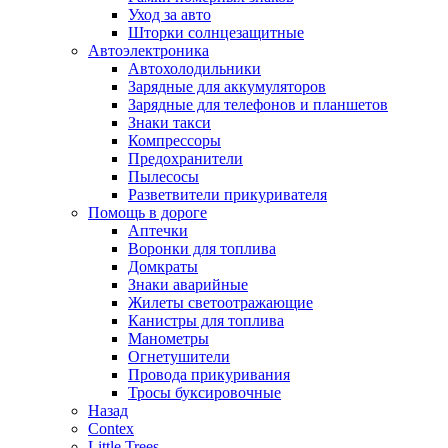
Уход за авто
Шторки солнцезащитные
Автоэлектроника
Автохолодильники
Зарядные для аккумуляторов
Зарядные для телефонов и планшетов
Знаки такси
Компрессоры
Предохранители
Пылесосы
Разветвители прикуривателя
Помощь в дороге
Аптечки
Воронки для топлива
Домкраты
Знаки аварийные
Жилеты светоотражающие
Канистры для топлива
Манометры
Огнетушители
Провода прикуривания
Тросы буксировочные
Назад
Contex
Little Trees