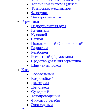
Топливной системы (дизель)
Тормозных механизмов
Форсунок
Электроконтактов
Герметики
Гидроусилителя руля
Глушителя
Кузовной
Стёкол
Прокладочный (Силиконовый)
Радиатора
Резьбовой
Ремонтный (Термосталь)
Средство удаления герметика
Шин (антипрокол)
Клея
Аэрозольный
Водостойкий
Для зеркал
Для стёкол
Суперклей
Токопроводящий
Фиксатор резьбы
Эпоксидный