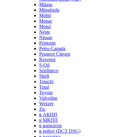
Mitasu
Mitsubishi
Mobil
Mopar
Motul
Neste
Nissan
Pentosin
Petro-Canada
Peugeot Citroen
Ravenol
S-Oil
Senfineco
Shell
Totachi
Total
Toyota
Valvoline
Wezzer
Zic
в АКПП
в МКПП
в вариатор
в робот (DCT DSG)
в раздатку