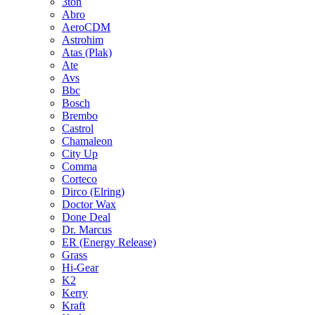
3ton
Abro
AeroCDM
Astrohim
Atas (Plak)
Ate
Avs
Bbc
Bosch
Brembo
Castrol
Chamaleon
City Up
Comma
Corteco
Dirco (Elring)
Doctor Wax
Done Deal
Dr. Marcus
ER (Energy Release)
Grass
Hi-Gear
K2
Kerry
Kraft