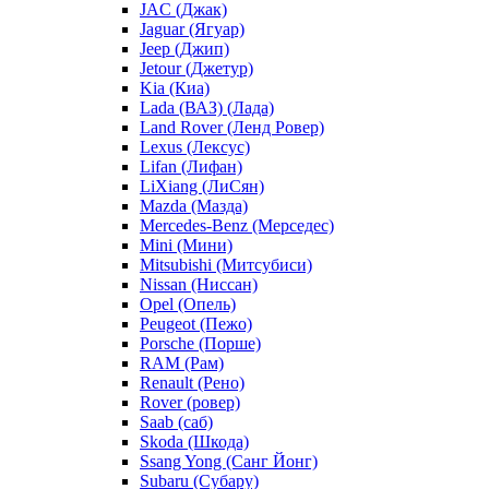
JAC (Джак)
Jaguar (Ягуар)
Jeep (Джип)
Jetour (Джетур)
Kia (Киа)
Lada (ВАЗ) (Лада)
Land Rover (Ленд Ровер)
Lexus (Лексус)
Lifan (Лифан)
LiXiang (ЛиСян)
Mazda (Мазда)
Mercedes-Benz (Мерседес)
Mini (Мини)
Mitsubishi (Митсубиси)
Nissan (Ниссан)
Opel (Опель)
Peugeot (Пежо)
Porsche (Порше)
RAM (Рам)
Renault (Рено)
Rover (ровер)
Saab (саб)
Skoda (Шкода)
Ssang Yong (Санг Йонг)
Subaru (Субару)