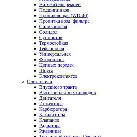
Натяжитель ремней
Подшипников
Проникающая (WD-40)
Пропитка возд. фильтра
Силиконовая
Солидол
Суппортов
Термостойкая
Тефлоновая
Универсальная
Фторопласт
Цепных передач
Шруса
Электроконтактов
Очистители
Впускного тракта
Высоковольтных проводов
Двигателя
Инжектора
Карбюратора
Катализтора
Клапанов
Радиатора
Ржавчины
Топливной системы (бензин)