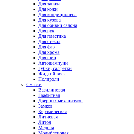
Для запаха
Для кожи
Для кондиционера
Для кузова
Для обивки салона
Для рук
Для пластика
Для стекол
Для фар
Для хрома
Для шин
Автошампуни
Губки, салфетки
Жидкий воск
Полироли
Смазки
Вазилиновая
Графитная
Дверных механизмов
Замков
Керамическая
Литиевая
Литол
Медная
Молибденовая