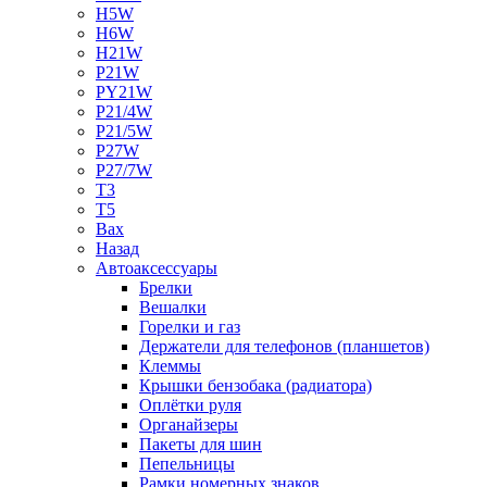
H5W
H6W
H21W
P21W
PY21W
P21/4W
P21/5W
P27W
P27/7W
T3
T5
Bax
Назад
Автоаксессуары
Брелки
Вешалки
Горелки и газ
Держатели для телефонов (планшетов)
Клеммы
Крышки бензобака (радиатора)
Оплётки руля
Органайзеры
Пакеты для шин
Пепельницы
Рамки номерных знаков