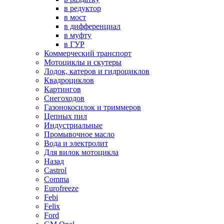
в редуктор
в мост
в дифференциал
в муфту
в ГУР
Коммерческий транспорт
Мотоциклы и скутеры
Лодок, катеров и гидроциклов
Квадроциклов
Картингов
Снегоходов
Газонокосилок и триммеров
Цепных пил
Индустриальные
Промывочное масло
Вода и электролит
Для вилок мотоцикла
Назад
Castrol
Comma
Eurofreeze
Febi
Felix
Ford