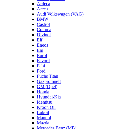
Ardeca
Areca
Audi Volkswagen (VAG)
BMW
Castrol
Comma
Divinol
Elf
Eneos
Eni
Eurol
Favorit
Febi
Ford
Fuchs Titan
Gazpromneft
GM (Opel)
Honda
Hyundai-Kia
Idemitsu
Kroon Oil
Lukoil
Mannol
Mazda
Mercedes Benz (MB)