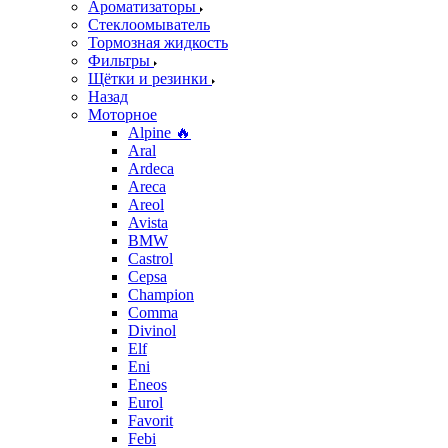
Ароматизаторы
Стеклоомыватель
Тормозная жидкость
Фильтры
Щётки и резинки
Назад
Моторное
Alpine 🔥
Aral
Ardeca
Areca
Areol
Avista
BMW
Castrol
Cepsa
Champion
Comma
Divinol
Elf
Eni
Eneos
Eurol
Favorit
Febi