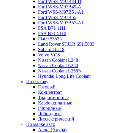
Ford WSS-M97B44-D
Ford WSS-M97B49-A
Ford WSS-M97B51-A1
Ford WSS-M97B55
Ford WSS-M97B57-A1
PSA B71 1111
PSA B71 5110
Fiat 9.55523
Land Rover STJLR.651.5003
Subaru 16218
Volvo VCS
Nissan Coolant L248
Nissan Coolant L250
Nissan Coolant L255N
Hyundai Long Life Coolant
По составу
Готовый
Концентрат
Традиционные
Карбоксилатные
Гибридные
Лобридные
Диэлектрический
По марке авто
Acura (Акура)