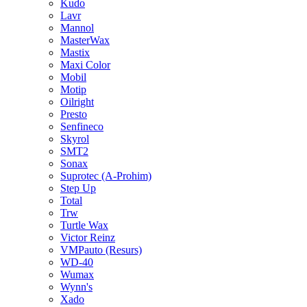
Kudo
Lavr
Mannol
MasterWax
Mastix
Maxi Color
Mobil
Motip
Oilright
Presto
Senfineco
Skyrol
SMT2
Sonax
Suprotec (A-Prohim)
Step Up
Total
Trw
Turtle Wax
Victor Reinz
VMPauto (Resurs)
WD-40
Wumax
Wynn's
Xado