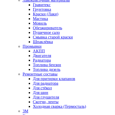
Лакокрасочные материалы
Гравитекс
Грунтовка
Краски (Лаки)
Мастика
Мовиль
Обезжириватель
Пушечное сало
Смывка старой краски
Шпаклёвка
Промывки
АКПП
Двигателя
Радиатора
Топлива бензин
Топлива дизель
Ремонтные составы
Для притирки клапанов
Для радиатора
Для стёкол
Для шин
Для глушителя
Скотчи, ленты
Холодная сварка (Термосталь)
3M