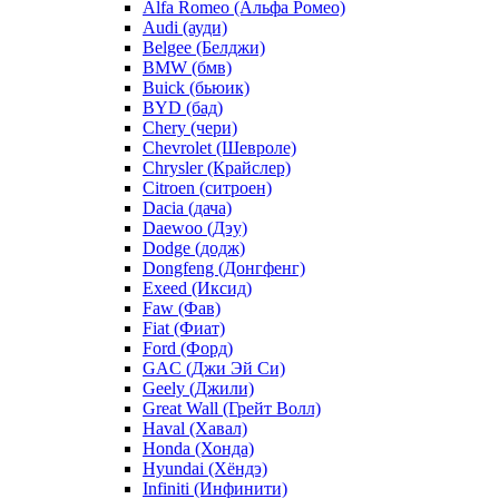
Alfa Romeo (Альфа Ромео)
Audi (ауди)
Belgee (Белджи)
BMW (бмв)
Buick (бьюик)
BYD (бад)
Chery (чери)
Chevrolet (Шевроле)
Chrysler (Крайслер)
Citroen (ситроен)
Dacia (дача)
Daewoo (Дэу)
Dodge (додж)
Dongfeng (Донгфенг)
Exeed (Иксид)
Faw (Фав)
Fiat (Фиат)
Ford (Форд)
GAC (Джи Эй Си)
Geely (Джили)
Great Wall (Грейт Волл)
Haval (Хавал)
Honda (Хонда)
Hyundai (Хёндэ)
Infiniti (Инфинити)