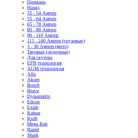
Цинкарь
Назад
35 - 54 Ампер
55 - 64 Ампер
65 - 78 Ампер
80 - 88 Ампер
90 - 110 Ампер
115 - 240 Ампер (грузовые)
3 - 30 Ампер (мото)
Тяговые (лодочные)
Для скутера
EFB технология
AGM технология
Alfa
Akom
Bosch
Bravo
Dynamatrix
Edcon
Exide
Kainar
Kraft
Mega Batt
Rapid
Shark