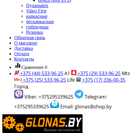
Bosch Aero ECO
Dynamatrix
Valeo First
каркасные
бескаркасные
гибридные
Резинки
Обратная связь
О магазине
Доставка
Оплата
Контакты
equalizer
Сравнение
0
+375 (44) 533-96-25
A1
+375 (29) 533-96-25
Mts
+375 (25) 533-96-25
Life
+375 (17) 336-00-35
Город
Viber: +375295339625
Telegram:
+375295339625
Email: glonas@shop.by