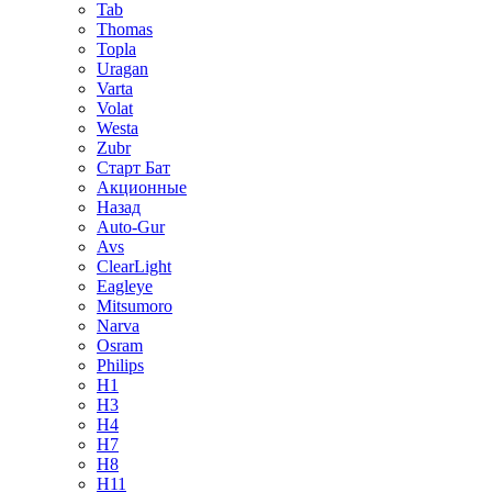
Tab
Thomas
Topla
Uragan
Varta
Volat
Westa
Zubr
Старт Бат
Акционные
Назад
Auto-Gur
Avs
ClearLight
Eagleye
Mitsumoro
Narva
Osram
Philips
H1
H3
H4
H7
H8
H11