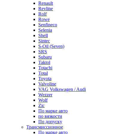
Renault
Revline
Rolf
Rowe
Senfineco
Selenia
Shell
Sintec
S-Oil (Seven)
SRS
Subaru
Taktol
Totachi
Total
Toyota
Valvoline
VAG Volkswagen / Audi
Wezzer
Wolf
Zic
По марке авто
по вязкости
По допуску
Трансмиссионное
По марке авто