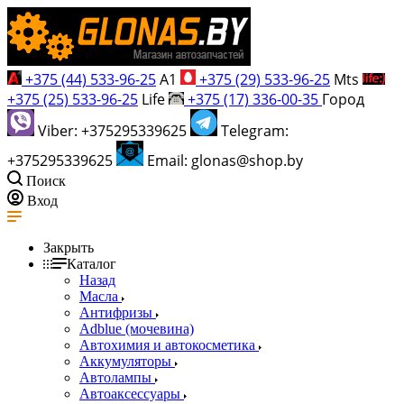
+375 (44) 533-96-25
A1
+375 (29) 533-96-25
Mts
+375 (25) 533-96-25
Life
+375 (17) 336-00-35
Город
Viber: +375295339625
Telegram:
+375295339625
Email: glonas@shop.by
Поиск
Вход
Закрыть
Каталог
Назад
Масла
Антифризы
Adblue (мочевина)
Автохимия и автокосметика
Аккумуляторы
Автолампы
Автоаксессуары