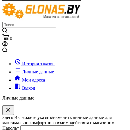
0
history
История заказов
list
Личные данные
home
Мои адреса
meeting_room
Выход
Личные данные
clear
Здесь Вы можете указать/изменить личные данные для
максимально комфортного взаимодействия с магазином.
Пароль
*