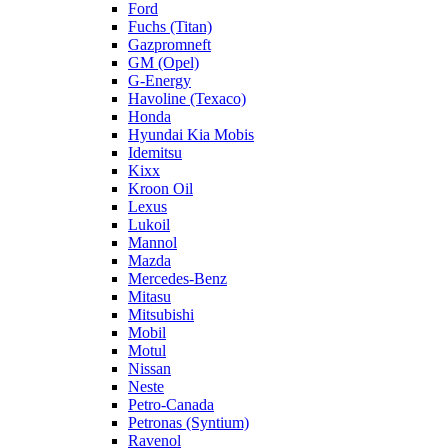
Ford
Fuchs (Titan)
Gazpromneft
GM (Opel)
G-Energy
Havoline (Texaco)
Honda
Hyundai Kia Mobis
Idemitsu
Kixx
Kroon Oil
Lexus
Lukoil
Mannol
Mazda
Mercedes-Benz
Mitasu
Mitsubishi
Mobil
Motul
Nissan
Neste
Petro-Canada
Petronas (Syntium)
Ravenol