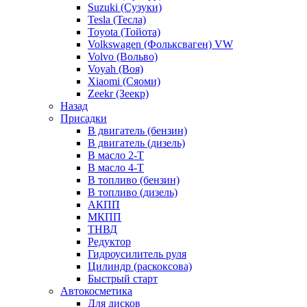
Suzuki (Сузуки)
Tesla (Тесла)
Toyota (Тойота)
Volkswagen (Фольксваген) VW
Volvo (Вольво)
Voyah (Воя)
Xiaomi (Сяоми)
Zeekr (Зеекр)
Назад
Присадки
В двигатель (бензин)
В двигатель (дизель)
В масло 2-Т
В масло 4-Т
В топливо (бензин)
В топливо (дизель)
АКПП
МКПП
ТНВД
Редуктор
Гидроусилитель руля
Цилиндр (раскоксова)
Быстрый старт
Автокосметика
Для дисков