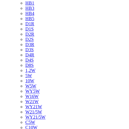
HB1
HB3
HB4
HB5
D1R
D1S
D2R
D2S
D3R
D3S
D4R
D4S
D8S
1,2W
5W
10W
W5W
WY5W
W16W
W21W
WY21W
W21/5W
WY21/5W
C5W
C10W