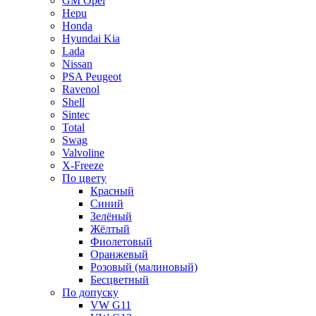
GM Opel
Hepu
Honda
Hyundai Kia
Lada
Nissan
PSA Peugeot
Ravenol
Shell
Sintec
Total
Swag
Valvoline
X-Freeze
По цвету
Красный
Синий
Зелёный
Жёлтый
Фиолетовый
Оранжевый
Розовый (малиновый)
Бесцветный
По допуску
VW G11