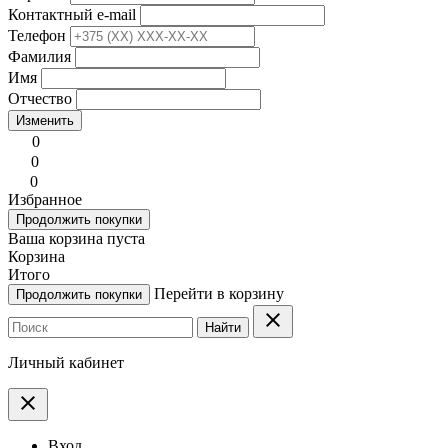
Контактный e-mail
Телефон
Фамилия
Имя
Отчество
Изменить
0
0
0
Избранное
Продолжить покупки
Ваша корзина пуста
Корзина
Итого
Перейти в корзину
Продолжить покупки
clear
Найти
Личный кабинет
clear
Вход