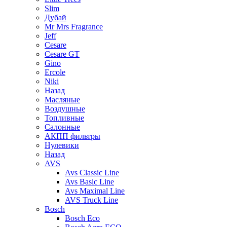
Slim
Дубай
Mr Mrs Fragrance
Jeff
Cesare
Cesare GT
Gino
Ercole
Niki
Назад
Масляные
Воздушные
Топливные
Салонные
АКПП фильтры
Нулевики
Назад
AVS
Avs Classic Line
Avs Basic Line
Avs Maximal Line
AVS Truck Line
Bosch
Bosch Eco